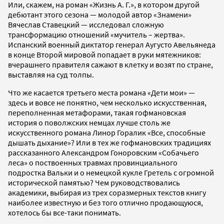
Или, скажем, на роман «Жизнь А. Г.», в котором другой
дебютант этого сезона — молодой автор «Знамени»
Вячеслав Ставецкий — исследовал сложную
трансформацию отношений «мучитель – жертва».
Испанский военный диктатор генерал Аугусто Авельянеда
в конце Второй мировой попадает в руки мятежников:
вчерашнего правителя сажают в клетку и возят по стране,
выставляя на суд толпы.
Что же касается третьего места романа «Дети мои» —
здесь и вовсе не понятно, чем несколько искусственная,
переполненная метафорами, такая гофмановская
история о поволжских немцах лучше столь же
искусственного романа Линор Горалик «Все, способные
дышать дыхание»? Или в тех же гофмановских традициях
рассказанного Александром Гоноровским «Собачьего
леса» о поствоенных травмах провинциального
подростка Вальки и о немецкой кукле Гретель с огромной
исторической памятью? Чем руководствовались
академики, выбирая из трех соразмерных текстов книгу
наиболее известную и без того отлично продающуюся,
хотелось бы все-таки понимать.