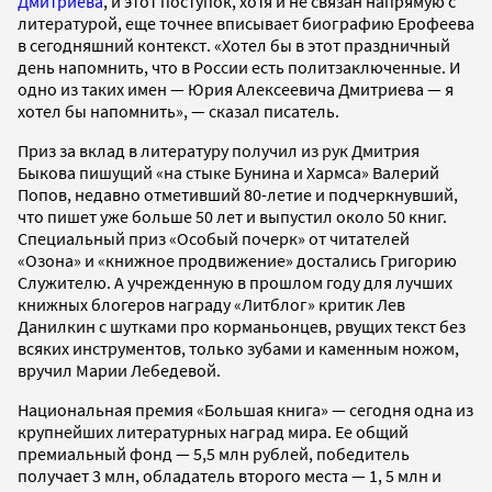
Дмитриева
, и этот поступок, хотя и не связан напрямую с
литературой, еще точнее вписывает биографию Ерофеева
в сегодняшний контекст. «Хотел бы в этот праздничный
день напомнить, что в России есть политзаключенные. И
одно из таких имен — Юрия Алексеевича Дмитриева — я
хотел бы напомнить», — сказал писатель.
Приз за вклад в литературу получил из рук Дмитрия
Быкова пишущий «на стыке Бунина и Хармса» Валерий
Попов, недавно отметивший 80-летие и подчеркнувший,
что пишет уже больше 50 лет и выпустил около 50 книг.
Специальный приз «Особый почерк» от читателей
«Озона» и «книжное продвижение» достались Григорию
Служителю. А учрежденную в прошлом году для лучших
книжных блогеров награду «Литблог» критик Лев
Данилкин с шутками про корманьонцев, рвущих текст без
всяких инструментов, только зубами и каменным ножом,
вручил Марии Лебедевой.
Национальная премия «Большая книга» — сегодня одна из
крупнейших литературных наград мира. Ее общий
премиальный фонд — 5,5 млн рублей, победитель
получает 3 млн, обладатель второго места — 1, 5 млн и