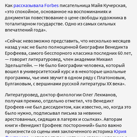
Как
рассказывала Forbes
писательница Майя Кучерская,
«это спокойное, основанное на воспоминаниях и
документах повествование о цене свободы художника в
тоталитарном государстве. Одно из самых сильных
впечатлений года».
«Сейчас невозможно представить, что несколько месяцев
назад у нас не было полноценной биографии Венедикта
Ерофеева, самого бесспорного классика последних 60 лет,
— говорит литературовед, член академии Михаил
Эдельштейн. — Не было биографии человека, который
вошел в университетский курс и в некоторые школьные
программы, чье имя звучит в одном ряду с Платоновым,
Булгаковым, с вершинами русской литературы ХХ века».
Литературовед, доктор филологии Олег Лекманов,
получая премию, отдельно отметил, что Венедикт
Ерофеев «не был диссидентом, как известно, но, когда это
было нужно, подписывал письма за невинно
арестованных, сидящих в лагерях и ссылках». Авторам
книги «Венедикт Ерофеев: посторонний» было важно
произнести со сцены имя
заключенного историка
Юрия