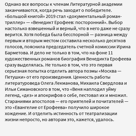
Однако все вопросы к членам Литературной академии
заканчиваются, когда речь заходит о победителе.
«Большой книгой» 2019 стал «документальный роман-
триллер» — «Венедикт Ерофеев: посторонний». Выбор
настолько взвешенный и верный, что в него даже не сразу
верится. Хотя победа была бесспорной — разница между
первым и вторым местом составила несколько десятков
голосов, пояснила председатель счетной комиссии Ирина
Барметова. И дело не только в том, что на фоне 11
художественных романов биография Венедикта Ерофеева
сразу выделялась. Не только в том, что это первая
серьезная попытка отделить автора поэмы «Москва —
Петушки» от его произведения. Ценность работы
литературоведа Олега Лекманова, Михаила Свердлова и
Ильи Симановского в том, что «Веня наплодил уйму
легенд, «дез» и апокрифов о себе, пестовал их и множил.
Стараниями апостолов — его приятелей и почитателей —
это «Евангелие от Ерофеева» получило широкое
хождение. И отделить истинность от театрализации
жизни непросто, но авторам это, кажется, удалось.