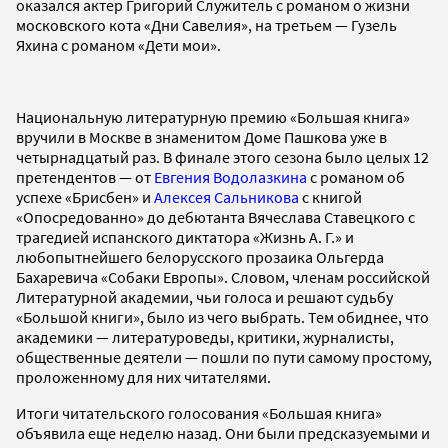
оказался актер Григорий Служитель с романом о жизни
московского кота «Дни Савелия», на третьем — Гузель
Яхина с романом «Дети мои».
Национальную литературную премию «Большая книга»
вручили в Москве в знаменитом Доме Пашкова уже в
четырнадцатый раз. В финале этого сезона было целых 12
претендентов — от
Евгения Водолазкина
с романом об
успехе «Брисбен» и
Алексея Сальникова
с книгой
«Опосредованно» до дебютанта Вячеслава Ставецкого с
трагедией испанского диктатора «Жизнь А. Г.» и
любопытнейшего белорусского прозаика Ольгерда
Бахаревича «Собаки Европы». Словом, членам российской
Литературной академии, чьи голоса и решают судьбу
«Большой книги», было из чего выбрать. Тем обиднее, что
академики — литературоведы, критики, журналисты,
общественные деятели — пошли по пути самому простому,
проложенному для них читателями.
Итоги читательского голосования «Большая книга»
объявила еще неделю назад. Они были предсказуемыми и