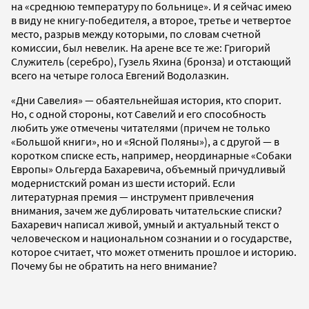
на «среднюю температуру по больнице». И я сейчас имею
в виду не книгу-победителя, а второе, третье и четвертое
место, разрыв между которыми, по словам счетной
комиссии, был невелик. На арене все те же: Григорий
Служитель (серебро), Гузель Яхина (бронза) и отстающий
всего на четыре голоса Евгений Водолазкин.
«Дни Савелия» — обаятельнейшая история, кто спорит.
Но, с одной стороны, кот Савелий и его способность
любить уже отмечены читателями (причем не только
«Большой книги», но и «Ясной Поляны»), а с другой — в
коротком списке есть, например, неординарные «Собаки
Европы» Ольгерда Бахаревича, объемный причудливый
модернистский роман из шести историй. Если
литературная премия — инструмент привлечения
внимания, зачем же дублировать читательские списки?
Бахаревич написал живой, умный и актуальный текст о
человеческом и национальном сознании и о государстве,
которое считает, что может отменить прошлое и историю.
Почему бы не обратить на него внимание?