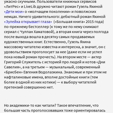
ужасно скучными. Пользователи книжных сервисов
«ЛитРес» и LiveLib дружно читают роман Гузель Яхиной
«Дети мои»
о «молчащем поколении» и поволжских
немцах. Ничего удивительного: дебютный роман Яхиной
«Зулейха открывает глаза»
(«Большая книга» 2015 года)
по-прежнему бестселлер (к тому же по нему снимают
сериал с Чулпан Хаматовой), а вторая книга через полгода
после выхода вошла в десятку самых продаваемых
художественных книг. Естественно, Гузель Яхина
массовому читателю известна и интересна, а значит, он с
удовольствием проголосует за нее (даже если не успел
пока новый роман прочесть). На втором месте — актер
Григорий Служитель с историей про людей и котов «Дни
Савелия», а на третьем — музыкальный, современный
«Брисбен» Евгения Водолазкина. Знакомые и при этом не
нафталиновые имена, вполне достойные книги (тем
более в одной из них котики) — к выбору читателей
претензий совершенно нет.
Но академики-то как читали? Такое впечатление, что
большая часть проголосовавших тоже ориентировалась