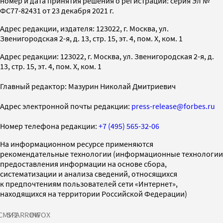
номер и дата принятия решения о регистрации: серия Эл №
ФС77-82431 от 23 декабря 2021 г.
Адрес редакции, издателя: 123022, г. Москва, ул.
Звенигородская 2-я, д. 13, стр. 15, эт. 4, пом. X, ком. 1
Адрес редакции: 123022, г. Москва, ул. Звенигородская 2-я, д.
13, стр. 15, эт. 4, пом. X, ком. 1
Главный редактор: Мазурин Николай Дмитриевич
Адрес электронной почты редакции:
press-release@forbes.ru
Номер телефона редакции:
+7 (495) 565-32-06
На информационном ресурсе применяются
рекомендательные технологии (информационные технологии
предоставления информации на основе сбора,
систематизации и анализа сведений, относящихся
к предпочтениям пользователей сети «Интернет»,
находящихся на территории Российской Федерации)
СМИ2
SPARROW
INFOX