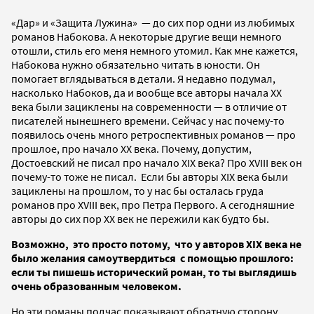
«Дар» и «Защита Лужина» — до сих пор одни из любимых
романов Набокова. А некоторые другие вещи немного
отошли, стиль его меня немного утомил. Как мне кажется,
Набокова нужно обязательно читать в юности. Он
помогает вглядываться в детали. Я недавно подумал,
насколько Набоков, да и вообще все авторы начала XX
века были зациклены на современности — в отличие от
писателей нынешнего времени. Сейчас у нас почему-то
появилось очень много ретроспективных романов — про
прошлое, про начало XX века. Почему, допустим,
Достоевский не писал про начало XIX века? Про XVIII век он
почему-то тоже не писал. Если бы авторы XIX века были
зациклены на прошлом, то у нас бы осталась груда
романов про XVIII век, про Петра Первого. А сегодняшние
авторы до сих пор XX век не пережили как будто бы.
Возможно, это просто потому, что у авторов XIX века не
было желания самоутвердиться с помощью прошлого:
если ты пишешь исторический роман, то ты выглядишь
очень образованным человеком.
Но эти романы подчас показывают обратную сторону