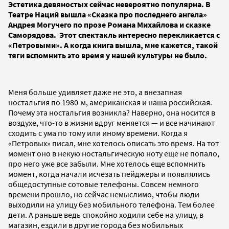
Эстетика девяностых сейчас невероятно популярна. В
Театре Наций вышла «Сказка про последнего ангела»
Андрея Могучего по прозе Романа Михайлова и сказке
Саморядова. Этот спектакль интересно перекликается с
«Петровыми». А когда книга вышла, мне кажется, такой
тяги вспомнить это время у нашей культуры не было.
Меня больше удивляет даже не это, а внезапная
ностальгия по 1980-м, американская и наша российская.
Почему эта ностальгия возникла? Наверно, она носится в
воздухе, что-то в жизни вдруг меняется — и все начинают
сходить с ума по тому или иному времени. Когда я
«Петровых» писал, мне хотелось описать это время. На тот
момент оно в некую ностальгическую ноту еще не попало,
про него уже все забыли. Мне хотелось еще вспомнить
момент, когда начали исчезать пейджеры и появлялись
общедоступные сотовые телефоны. Совсем немного
времени прошло, но сейчас немыслимо, чтобы люди
выходили на улицу без мобильного телефона. Тем более
дети. А раньше ведь спокойно ходили себе на улицу, в
магазин, ездили в другие города без мобильных