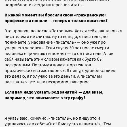
подробности всегда интересно читать.
В какой момент вы бросили свою «гражданскую»
профессию и поняли
—
теперь я только писатель?
Это произошло после «Петровых». Хотя я себя как таковым
писателем и не считаю: ну то есть да, я писатель, но
понимаете, у нас звание «писатель» — оно уже про
умершего человека. Если спустя 30 лет после смерти
человека еще читают и помнят — то он писатель. А так
себя называть этим словом кажется как будто бы
нескромным. Поэтому я пока автор текстов —
прозаических и стихотворных. Я пишу, с удовольствием
это делаю, я получаю за это деньги. А писателем
называться все-таки нескромно, наверное.
Если вам надо указать род занятий — для визы,
например, что вписываете в эту графу?
Я указываю, конечно, «писатель», но пишу это и
удивляюсь сам себе: «Ого! Я могу это написать!». Тем