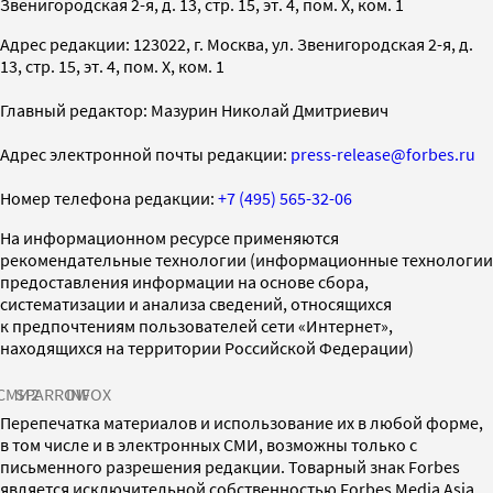
Звенигородская 2-я, д. 13, стр. 15, эт. 4, пом. X, ком. 1
Адрес редакции: 123022, г. Москва, ул. Звенигородская 2-я, д.
13, стр. 15, эт. 4, пом. X, ком. 1
Главный редактор: Мазурин Николай Дмитриевич
Адрес электронной почты редакции:
press-release@forbes.ru
Номер телефона редакции:
+7 (495) 565-32-06
На информационном ресурсе применяются
рекомендательные технологии (информационные технологии
предоставления информации на основе сбора,
систематизации и анализа сведений, относящихся
к предпочтениям пользователей сети «Интернет»,
находящихся на территории Российской Федерации)
СМИ2
SPARROW
INFOX
Перепечатка материалов и использование их в любой форме,
в том числе и в электронных СМИ, возможны только с
письменного разрешения редакции. Товарный знак Forbes
является исключительной собственностью Forbes Media Asia