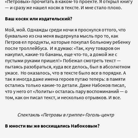
«Петровых» прочитать в каком-то проекте. Я открыл книгу
— и сразу же нашел косяк в тексте. И мне стало плохо.
Ваш косяк или издательский?
Мой, мой. Однажды среди ночи я проснулся оттого, что
буквально из сна меня выдернула мысль про то, как
Петров ел продукты, которые покупал больному ребенку
после троллейбуса. И я думаю: «Так, кучу товаров он
накупил, какие-то бананы, еще что-то, а домой же с
пустыми руками пришел!» Побежал смотреть текст —
пытаясь разобраться, куда все делось, был в абсолютном
ужасе. Но оказалось, что в тексте было все в порядке. А
так я иногда даже имена героев путаю теперь: в памяти
остались только какие-то детали. Даже Набоков писал,
что у него от «Лолиты» осталась пару воспоминаний — о
том, как он писал текст, и несколько отрывков. И все.
Спектакль «Петровы в гриппе»
·
Гоголь-центр
В юности вы же восхищались Набоковым?