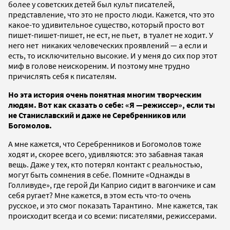
более у советских детей был культ писателей,
представление, что это не просто люди. Кажется, что это
какое-то удивительное существо, который просто вот
пишет-пишет-пишет, не ест, не пьет, в туалет не ходит. У
него нет никаких человеческих проявлений — а если и
есть, то исключительно высокие. И у меня до сих пор этот
миф в голове неискореним. И поэтому мне трудно
причислять себя к писателям.
Но эта история очень понятная многим творческим
людям. Вот как сказать о себе: «Я —режиссер», если ты
не Станиславский и даже не Серебренников или
Богомолов.
А мне кажется, что Серебренников и Богомолов тоже
ходят и, скорее всего, удивляются: это забавная такая
вещь. Даже у тех, кто потерял контакт с реальностью,
могут быть сомнения в себе. Помните «Однажды в
Голливуде», где герой Ди Каприо сидит в вагончике и сам
себя ругает? Мне кажется, в этом есть что-то очень
русское, и это смог показать Тарантино. Мне кажется, так
происходит всегда и со всеми: писателями, режиссерами.