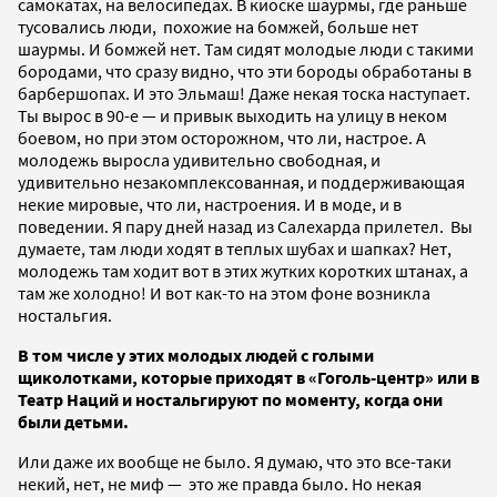
самокатах, на велосипедах. В киоске шаурмы, где раньше
тусовались люди, похожие на бомжей, больше нет
шаурмы. И бомжей нет. Там сидят молодые люди с такими
бородами, что сразу видно, что эти бороды обработаны в
барбершопах. И это Эльмаш! Даже некая тоска наступает.
Ты вырос в 90-е — и привык выходить на улицу в неком
боевом, но при этом осторожном, что ли, настрое. А
молодежь выросла удивительно свободная, и
удивительно незакомплексованная, и поддерживающая
некие мировые, что ли, настроения. И в моде, и в
поведении. Я пару дней назад из Салехарда прилетел. Вы
думаете, там люди ходят в теплых шубах и шапках? Нет,
молодежь там ходит вот в этих жутких коротких штанах, а
там же холодно! И вот как-то на этом фоне возникла
ностальгия.
В том числе у этих молодых людей с голыми
щиколотками, которые приходят в «Гоголь-центр» или в
Театр Наций и ностальгируют по моменту, когда они
были детьми.
Или даже их вообще не было. Я думаю, что это все-таки
некий, нет, не миф — это же правда было. Но некая