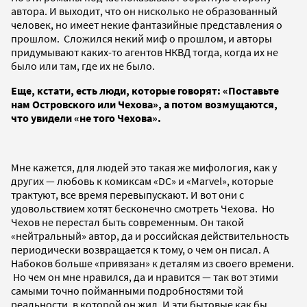
автора. И выходит, что он нисколько не образованный
человек, но имеет некие фантазийные представления о
прошлом. Сложился некий миф о прошлом, и авторы
придумывают каких-то агентов НКВД тогда, когда их не
было или там, где их не было.
Еще, кстати, есть люди, которые говорят: «Поставьте
нам Островского или Чехова», а потом возмущаются,
что увидели «не того Чехова».
Мне кажется, для людей это такая же мифология, как у
других — любовь к комиксам «DC» и «Marvel», которые
трактуют, все время перевыпускают. И вот они с
удовольствием хотят бесконечно смотреть Чехова. Но
Чехов не перестал быть современным. Он такой
«нейтральный» автор, да и российская действительность
периодически возвращается к тому, о чем он писал. А
Набоков больше «привязан» к деталям из своего времени.
Но чем он мне нравился, да и нравится — так вот этими
самыми точно пойманными подробностями той
реальности, в которой он жил. И эти бытовые как бы