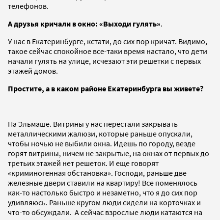
телефонов.
А друзья кричали в окно: «Выходи гулять»
.
У нас в Екатеринбурге, кстати, до сих пор кричат. Видимо,
такое сейчас спокойное все-таки время настало, что дети
начали гулять на улице, исчезают эти решетки с первых
этажей домов.
Простите, а в каком районе Екатеринбурга вы живете?
На Эльмаше. Витрины у нас перестали закрывать
металлическими жалюзи, которые раньше опускали,
чтобы ночью не выбили окна. Идешь по городу, везде
горят витрины, ничем не закрытые, на окнах от первых до
третьих этажей нет решеток. И еще говорят
«криминогенная обстановка». Господи, раньше две
железные двери ставили на квартиру! Все поменялось
как-то настолько быстро и незаметно, что я до сих пор
удивляюсь. Раньше кругом люди сидели на корточках и
что-то обсуждали. А сейчас взрослые люди катаются на