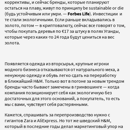
коррективы, и сейчас бренды, которые планируют
остаться на плаву, живут по принципу be sustainable or die
(будь устойчивым или умри. —
Forbes Life
). Инвестиции и
те стали экологичными. Если раньше вкладывались в
золото, потом — в криптовалюту, сейчас все говорят о том,
чтобы покупать деревья по €17 за штуку в полях Уганды,
которые через каких-то 24 года будут цениться на вес
золота.
Появляется одежда из вторсырья, крупные игроки
модного бизнеса отказываются от натурального меха, а
ненужную одежду и обувь легко сдать на переработку
в ближайший H&M. Только вот в погоне за новым трендом
бренды часто бывают замечены в гринвошинге — когда
компания позиционирует себя как экологичную без
достаточных для этого оснований, а покупатель, то есть
мы с вами, чувствует себя растерянными.
Кажется, спрашивать за перепроизводство нужно с
гигантов Zara и AliExpress. Но тот же шведский H&M,
который в последние годы делал маркетинговый упор на