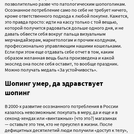
позволительно разве что патологическим шопоголикам.
Осознанное потребление само по себе не требует ничего,
кроме ответственного подхода к любой покупке. Кажется,
это правда просто: идти на кассу только с той вещью,
которой получится радоваться дольше одного дня, и не
давать обвести себя вокруг пальца визуальным
мерчандайзерам, маркетологам и прочим колдунам,
профессионально управляющим нашими кошельками.
Если при этом еще отдавать себе отчет в том, каким
образом желанная вещь была произведена и какой
экослед она после себя оставит, то вообще праздник.
Можно получать медаль «За устойчивость».
Шопинг умер, да здравствует
шопинг
В 2000-х развитие осознанного потребления в России
казалось невозможным: покупать в меру, да и еще и в
секонд-хендах или «винтажных» (что это?) магазинах
— оставьте это тем, кто не преуспел в жизни. После
дефицитных десятилетий люди получили «доступ к телу»,