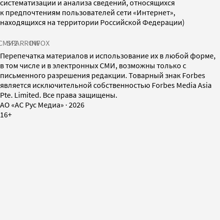
систематизации и анализа сведений, относящихся
к предпочтениям пользователей сети «Интернет»,
находящихся на территории Российской Федерации)
СМИ2
SPARROW
INFOX
Перепечатка материалов и использование их в любой форме,
в том числе и в электронных СМИ, возможны только с
письменного разрешения редакции. Товарный знак Forbes
является исключительной собственностью Forbes Media Asia
Pte. Limited. Все права защищены.
AO «АС Рус Медиа»
·
2026
16+