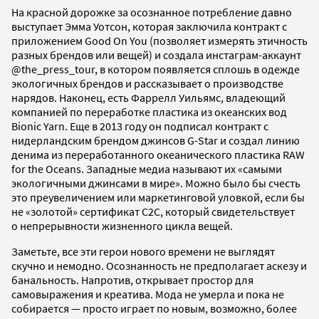
На красной дорожке за осознанное потребление давно
выступает Эмма Уотсон, которая заключила контракт с
приложением Good On You (позволяет измерять этичность
разных брендов или вещей) и создала инстаграм-аккаунт
@the_press_tour, в котором появляется сплошь в одежде
экологичных брендов и рассказывает о производстве
нарядов. Наконец, есть Фаррелл Уильямс, владеющий
компанией по переработке пластика из океанских вод
Bionic Yarn. Еще в 2013 году он подписал контракт с
нидерландским брендом джинсов G-Star и создал линию
денима из переработанного океанического пластика RAW
for the Oceans. Западные медиа называют их «самыми
экологичными джинсами в мире». Можно было бы счесть
это преувеличением или маркетинговой уловкой, если бы
не «золотой» сертификат C2C, который свидетельствует
о непрерывности жизненного цикла вещей.
Заметьте, все эти герои нового времени не выглядят
скучно и немодно. Осознанность не предполагает аскезу и
банальность. Напротив, открывает простор для
самовыражения и креатива. Мода не умерла и пока не
собирается — просто играет по новым, возможно, более