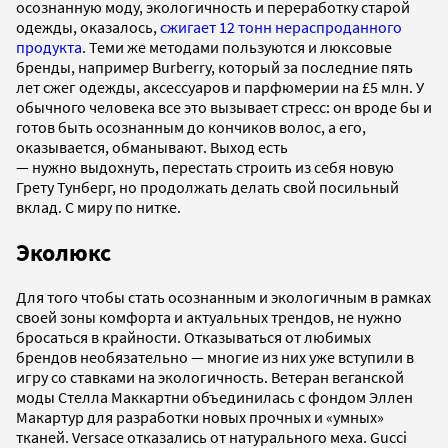
осознанную моду, экологичность и переработку старой
одежды, оказалось,
сжигает 12 тонн нераспроданного
продукта
. Теми же методами пользуются и люксовые
бренды, например Burberry, который за последние пять
лет сжег одежды, аксессуаров и парфюмерии на £5 млн. У
обычного человека все это вызывает стресс: он вроде бы и
готов быть осознанным до кончиков волос, а его,
оказывается, обманывают. Выход есть
— нужно выдохнуть, перестать строить из себя новую
Грету Тунберг, но продолжать делать свой посильный
вклад. С миру по нитке.
Эколюкс
Для того чтобы стать осознанным и экологичным в рамках
своей зоны комфорта и актуальных трендов, не нужно
бросаться в крайности. Отказываться от любимых
брендов необязательно — многие из них уже вступили в
игру со ставками на экологичность. Ветеран веганской
моды Стелла Маккартни объединилась с фондом Эллен
Макартур для разработки новых прочных и «умных»
тканей. Versace отказались от натурального меха. Gucci