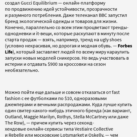
создал Gucci Equilibrium — онлайн-платформу
по продвижению идей устойчивости, прозрачности
и разумного потребления. Даже телеканал BBC запустил
бренд экологической одежды и товаров для жизни.
Конечно, параллельно со всем этим процветают тренды-
однодневки и it-вещи, которые раскупают в минуту после
старта продаж — взять, например, тренд на ugly shoes
(условно некрасивая, но дорогая и модная обувь. —
Forbes
Life
), который заставляет людей по всему миру караулить
запуски новых моделей сникерсов. Но ведь участвовать в
истерии и отдавать $900 за кроссовки на сезон
необязательно.
Можно пойти еще дальше и совсем отказаться от fast
fashion с ее футболками по $10, одноразовыми
джемперами и вечными распродажами. Куда лучше купить
один свитер какого-нибудь этичного бренда (как вариант,
Outland, Maggie Marilyn, Rothys, Stella McCartney или даже
The Row), — причем купить через секонд-
хендовые онлайн-сервисы типа Vestiaire Collective
и Rebelle или московские Lotsmarket и Oskelly, — чем