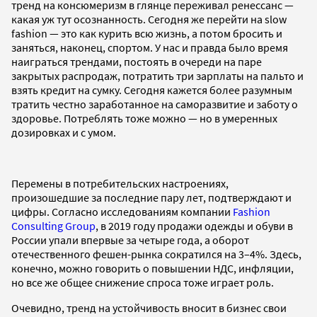
тренд на консюмеризм в глянце переживал ренессанс —
какая уж тут осознанность. Сегодня же перейти на slow
fashion — это как курить всю жизнь, а потом бросить и
заняться, наконец, спортом. У нас и правда было время
наиграться трендами, постоять в очереди на паре
закрытых распродаж, потратить три зарплаты на пальто и
взять кредит на сумку. Сегодня кажется более разумным
тратить честно заработанное на саморазвитие и заботу о
здоровье. Потреблять тоже можно — но в умеренных
дозировках и с умом.
Перемены в потребительских настроениях,
произошедшие за последние пару лет, подтверждают и
цифры. Согласно исследованиям компании
Fashion
Consulting Group
, в 2019 году продажи одежды и обуви в
России упали впервые за четыре года, а оборот
отечественного фешен-рынка сократился на 3–4%. Здесь,
конечно, можно говорить о повышении НДС, инфляции,
но все же общее снижение спроса тоже играет роль.
Очевидно, тренд на устойчивость вносит в бизнес свои