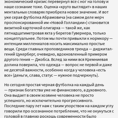
экономический кризис перевернул все с ног на голову и
наше сознание тоже. Оценка «круто выглядит» в наших
ментальных словарях приобрела новое значение. И вот
уже серая футболка Абрамовича (на самом деле мерч
проспонсированной им «Новой Голландии») становится
визитной карточкой олигарха — такой же, как
пятнадцатиметровая яхта у берегов Гувернера, только
концептуальнее. Потом мы почти привыкли к нормкору —
интенции миллениалов носить максимально простые
вещи. Среди главных проповедников тренда — диджитал-
гений Цукерберг, очевидно, вдохновленный примером
другого гения — Джобса. Вслед за ними вся Кремниевая
долина поверила, что одежда — вопрос не первой и даже
не десятой важности, особенно когда у человека «есть
все» (деньги, слава, статус — нужное подчеркнуть).
Но сегодня простая черная футболка на каждый день
— признак богатства уже не финансового, а духовного.
Она выдает в своем хозяине человека не просто
успешного, но исключительно прогрессивного.
Последние пару лет нам с таким упорством на каждом углу
говорили про осознанное потребление, что не окунуться с
головой в главную роскошь современности было