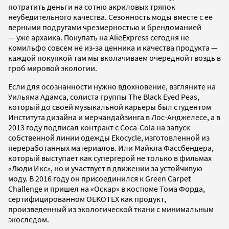
потратить деньги на сотню акриловых тряпок
неубедительного качества. Сезонность моды вместе с ее
верными подругами чрезмерностью и брендоманией
— уже архаика. Покупать на AlieExpress сегодня не
комильфо совсем не из-за ценника и качества продукта —
каждой покупкой там мы вколачиваем очередной гвоздь в
гроб мировой экологии.
Если для осознанности нужно вдохновение, взгляните на
Уильяма Адамса, солиста группы The Black Eyed Peas,
который до своей музыкальной карьеры был студентом
Института дизайна и мерчандайзинга в Лос-Анджелесе, а в
2013 году подписал контракт с Coca-Cola на запуск
собственной линии одежды Ekocycle, изготовленной из
переработанных материалов. Или Майкла Фассбендера,
который выступает как супергерой не только в фильмах
«Люди Икс», но и участвует в движении за устойчивую
моду. В 2016 году он присоединился к Green Carpet
Challenge и пришел на «Оскар» в костюме Тома Форда,
сертифицированном OEKOTEX как продукт,
произведенный из экологической ткани с минимальным
экоследом.