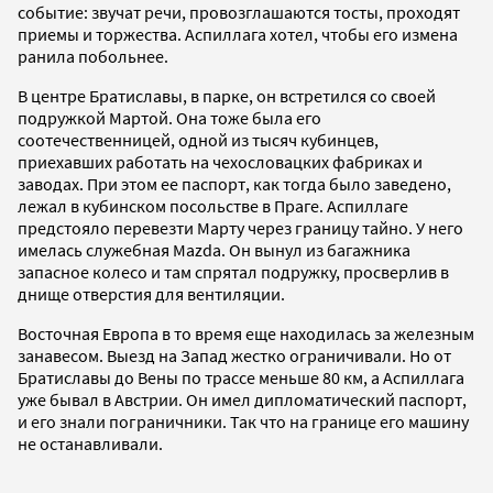
событие: звучат речи, провозглашаются тосты, проходят
приемы и торжества. Аспиллага хотел, чтобы его измена
ранила побольнее.
В центре Братиславы, в парке, он встретился со своей
подружкой Мартой. Она тоже была его
соотечественницей, одной из тысяч кубинцев,
приехавших работать на чехословацких фабриках и
заводах. При этом ее паспорт, как тогда было заведено,
лежал в кубинском посольстве в Праге. Аспиллаге
предстояло перевезти Марту через границу тайно. У него
имелась служебная Mazda. Он вынул из багажника
запасное колесо и там спрятал подружку, просверлив в
днище отверстия для вентиляции.
Восточная Европа в то время еще находилась за железным
занавесом. Выезд на Запад жестко ограничивали. Но от
Братиславы до Вены по трассе меньше 80 км, а Аспиллага
уже бывал в Австрии. Он имел дипломатический паспорт,
и его знали пограничники. Так что на границе его машину
не останавливали.