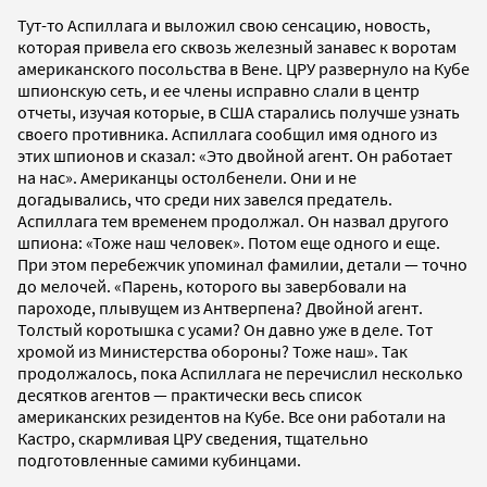
Тут-то Аспиллага и выложил свою сенсацию, новость,
которая привела его сквозь железный занавес к воротам
американского посольства в Вене. ЦРУ развернуло на Кубе
шпионскую сеть, и ее члены исправно слали в центр
отчеты, изучая которые, в США старались получше узнать
своего противника. Аспиллага сообщил имя одного из
этих шпионов и сказал: «Это двойной агент. Он работает
на нас». Американцы остолбенели. Они и не
догадывались, что среди них завелся предатель.
Аспиллага тем временем продолжал. Он назвал другого
шпиона: «Тоже наш человек». Потом еще одного и еще.
При этом перебежчик упоминал фамилии, детали — точно
до мелочей. «Парень, которого вы завербовали на
пароходе, плывущем из Антверпена? Двойной агент.
Толстый коротышка с усами? Он давно уже в деле. Тот
хромой из Министерства обороны? Тоже наш». Так
продолжалось, пока Аспиллага не перечислил несколько
десятков агентов — практически весь список
американских резидентов на Кубе. Все они работали на
Кастро, скармливая ЦРУ сведения, тщательно
подготовленные самими кубинцами.