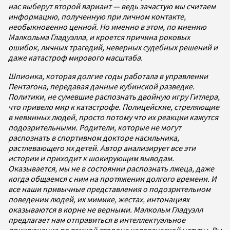
нас выберут второй вариант — ведь зачастую мы считаем
информацию, полученную при личном контакте,
необыкновенно ценной. Но именно в этом, по мнению
Малкольма Гладуэлла, и кроется причина роковых
ошибок, личных трагедий, неверных судебных решений и
даже катастроф мирового масштаба.
Шпионка, которая долгие годы работала в управлении
Пентагона, передавая данные кубинской разведке.
Политики, не сумевшие распознать двойную игру Гитлера,
что привело мир к катастрофе. Полицейские, стреляющие
в невинных людей, просто потому что их реакции кажутся
подозрительными. Родители, которые не могут
распознать в спортивном докторе насильника,
растлевающего их детей. Автор анализирует все эти
истории и приходит к шокирующим выводам.
Оказывается, мы не в состоянии распознать лжеца, даже
когда общаемся с ним на протяжении долгого времени. И
все наши привычные представления о подозрительном
поведении людей, их мимике, жестах, интонациях
оказываются в корне не верными. Малкольм Гладуэлл
предлагает нам отправиться в интеллектуальное
приключение по темной стороне человеческой натуры. Вы