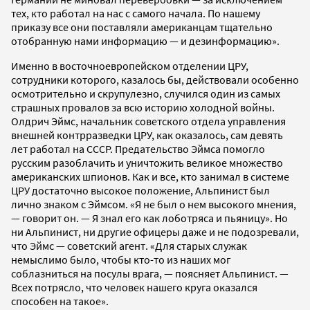
тех, кто работал на нас с самого начала. По нашему
приказу все они поставляли американцам тщательно
отобранную нами информацию — и дезинформацию».
Именно в восточноевропейском отделении ЦРУ,
сотрудники которого, казалось бы, действовали особенно
осмотрительно и скрупулезно, случился один из самых
страшных провалов за всю историю холодной войны.
Олдрич Эймс, начальник советского отдела управления
внешней контрразведки ЦРУ, как оказалось, сам девять
лет работал на СССР. Предательство Эймса помогло
русским разоблачить и уничтожить великое множество
американских шпионов. Как и все, кто занимал в системе
ЦРУ достаточно высокое положение, Альпинист был
лично знаком с Эймсом. «Я не был о нем высокого мнения,
— говорит он. — Я знал его как лоботряса и пьяницу». Но
ни Альпинист, ни другие офицеры даже и не подозревали,
что Эймс — советский агент. «Для старых служак
немыслимо было, чтобы кто-то из наших мог
соблазниться на посулы врага, — поясняет Альпинист. —
Всех потрясло, что человек нашего круга оказался
способен на такое».