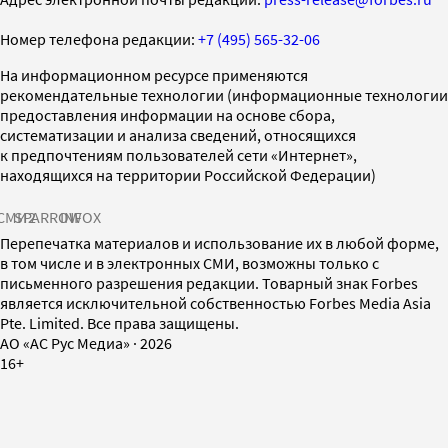
Номер телефона редакции:
+7 (495) 565-32-06
На информационном ресурсе применяются
рекомендательные технологии (информационные технологии
предоставления информации на основе сбора,
систематизации и анализа сведений, относящихся
к предпочтениям пользователей сети «Интернет»,
находящихся на территории Российской Федерации)
СМИ2
SPARROW
INFOX
Перепечатка материалов и использование их в любой форме,
в том числе и в электронных СМИ, возможны только с
письменного разрешения редакции. Товарный знак Forbes
является исключительной собственностью Forbes Media Asia
Pte. Limited. Все права защищены.
AO «АС Рус Медиа»
·
2026
16+