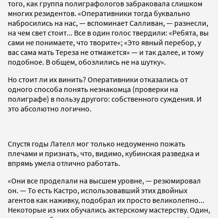
того, как группа полиграфологов забраковала слишком
многих резидентов. «Оперативники тогда буквально
набросились на нас, — вспоминает Салливан, — разнесли,
на чем свет стоит... Все в один голос твердили: «Ребята, вы
сами не понимаете, что творите«; «Это явный перебор, у
вас сама мать Тереза не отмажется» — и так далее, и тому
подобное. В общем, обозлились не на шутку».
Но стоит ли их винить? Оперативники отказались от
одного способа понять незнакомца (проверки на
полиграфе) в пользу другого: собственного суждения. И
это абсолютно логично.
Спустя годы Лателл мог только недоуменно пожать
плечами и признать, что, видимо, кубинская разведка и
впрямь умела отлично работать.
«Они все проделали на высшем уровне, — резюмировал
он. — То есть Кастро, использовавший этих двойных
агентов как наживку, подобрал их просто великолепно...
Некоторые из них обучались актерскому мастерству. Один,