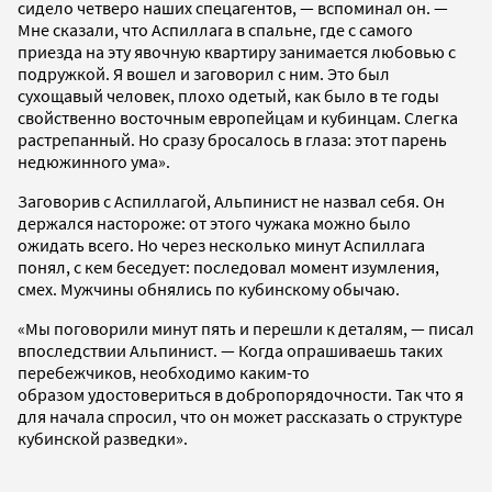
сидело четверо наших спецагентов, — вспоминал он. —
Мне сказали, что Аспиллага в спальне, где с самого
приезда на эту явочную квартиру занимается любовью с
подружкой. Я вошел и заговорил с ним. Это был
сухощавый человек, плохо одетый, как было в те годы
свойственно восточным европейцам и кубинцам. Слегка
растрепанный. Но сразу бросалось в глаза: этот парень
недюжинного ума».
Заговорив с Аспиллагой, Альпинист не назвал себя. Он
держался настороже: от этого чужака можно было
ожидать всего. Но через несколько минут Аспиллага
понял, с кем беседует: последовал момент изумления,
смех. Мужчины обнялись по кубинскому обычаю.
«Мы поговорили минут пять и перешли к деталям, — писал
впоследствии Альпинист. — Когда опрашиваешь таких
перебежчиков, необходимо каким-то
образом удостовериться в добропорядочности. Так что я
для начала спросил, что он может рассказать о структуре
кубинской разведки».