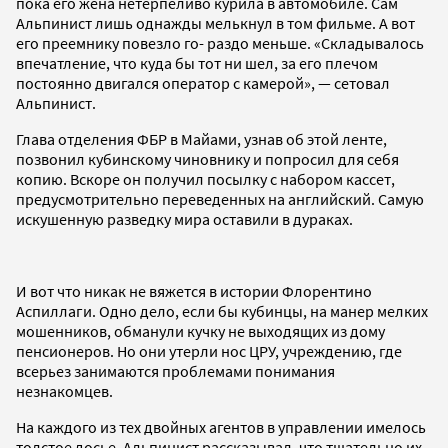
пока его жена нетерпеливо курила в автомобиле. Сам
Альпинист лишь однажды мелькнул в том фильме. А вот
его преемнику повезло го- раздо меньше. «Складывалось
впечатление, что куда бы тот ни шел, за его плечом
постоянно двигался оператор с камерой», — сетовал
Альпинист.
Глава отделения ФБР в Майами, узнав об этой ленте,
позвонил кубинскому чиновнику и попросил для себя
копию. Вскоре он получил посылку с набором кассет,
предусмотрительно переведенных на английский. Самую
искушенную разведку мира оставили в дураках.
И вот что никак не вяжется в истории Флорентино
Аспиллаги. Одно дело, если бы кубинцы, на манер мелких
мошенников, обманули кучку не выходящих из дому
пенсионеров. Но они утерли нос ЦРУ, учреждению, где
всерьез занимаются проблемами понимания
незнакомцев.
На каждого из тех двойных агентов в управлении имелось
толстое досье. Альпинист рассказывал, что тщательно их