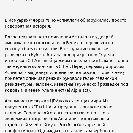
В мемуарах Флорентино Аспиллаги обнаружилась просто
невероятная история.
После театрального появления Аспиллаги у дверей
американского посольства в Вене его перевезли на
военную базу в Германии. В те годы американская
разведка на Кубе работала под прикрытием Отдела
интересов США в швейцарском посольстве в Гаване (точно
так же, как и кубинская, в США). Перед первым допросом
Аспиллага выдвинул условие: он попросил, чтобы к нему
прилетел один из прежних руководителей гаванской
резидентуры, человек, известный кубинской разведке под
кодовым именем Альпинист (el Alpinista).
Альпинист послужил ЦРУ во всех концах мира. Из
документов КГБ и Штази, преданных огласке после
падения Берлинской стены, стало известно, что в
академиях этих разведок Альпинисту посвящался
отдельный учебный курс. Это был безупречный
профессионал. Однажды его пытались завербовать