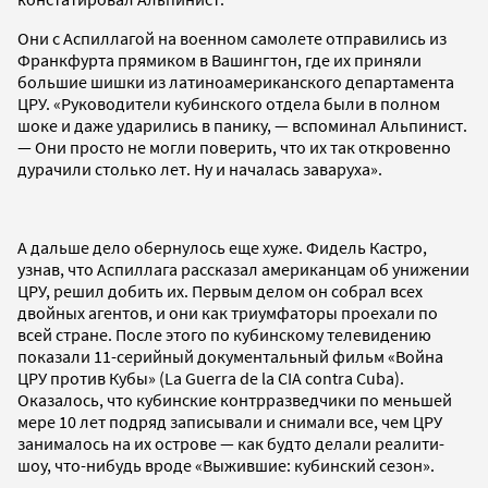
Они с Аспиллагой на военном самолете отправились из
Франкфурта прямиком в Вашингтон, где их приняли
большие шишки из латиноамериканского департамента
ЦРУ. «Руководители кубинского отдела были в полном
шоке и даже ударились в панику, — вспоминал Альпинист.
— Они просто не могли поверить, что их так откровенно
дурачили столько лет. Ну и началась заваруха».
А дальше дело обернулось еще хуже. Фидель Кастро,
узнав, что Аспиллага рассказал американцам об унижении
ЦРУ, решил добить их. Первым делом он собрал всех
двойных агентов, и они как триумфаторы проехали по
всей стране. После этого по кубинскому телевидению
показали 11-серийный документальный фильм «Война
ЦРУ против Кубы» (La Guerra de la CIA contra Cuba).
Оказалось, что кубинские контрразведчики по меньшей
мере 10 лет подряд записывали и снимали все, чем ЦРУ
занималось на их острове — как будто делали реалити-
шоу, что-нибудь вроде «Выжившие: кубинский сезон».