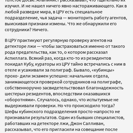
изучил. И не нашел ничего явно настораживающего. Как в
любой разведке мира, в ЦРУ есть специальное
подразделение, чья задача — мониторить работу агентов,
выискивая признаки измены. Что же обнаружили его
сотрудники? Ничего.
В ЦРУ практикуют регулярную проверку агентов на
детекторе лжи — чтобы застраховаться именно от такого
рода предательства, как то, о котором рассказал
Аспиллага. Всякий раз, когда кто-то из резидентов
покидал Кубу, кураторы из ЦРУ тайно встречались с ним в
отеле и усаживали за полиграф. Бывало, «кубинцы»
прохо- дили экзамен успешно: начальник отдела,
занимающегося проверкой сотрудников на полиграфе,
собственноручно засвидетельствовал благонадежность
шестерых резидентов, впоследствии оказавшихся
«оборотнями». Случалось, однако, что испытуемые не
выдерживали проверки. Но что происходило тогда?
Шефы кубинского подразделения просто-напросто не
признавали результатов. Один из бывших специалистов,
работавших на детекторе лжи, Джон Салливан,
рассказывал, что его пригласили на совещание после