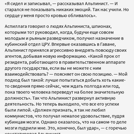
«Я сидел и записывал, — рассказывал Альпинист. — И
старался не показывать никаких эмоций. Так нас учили. Но
сердце у меня просто кровью обливалось».
Аспиллага говорил о людях Альпиниста, шпионах,
которыми тот руководил, когда, будучи еще совсем
молодым и рьяным разведчиком, получил назначение в
кубинский отдел ЦРУ. Впервые оказавшись в Гаване,
Альпинист принялся агрессивно внедрять повсюду своих
агентов, добывая новую информацию. «Какой прок от
резидента, работающего в правительственном аппарате
другого государства, если вы не можете с ним
взаимодействовать? — поясняет он свою позицию. — Мой
подход был такой: лучше попытаться добыть хоть какие-
то сведения прямо сейчас, чем ждать полгода или год,
пока твоего человека переведут на более значительную
должность». Так что Альпинист развернул активную
деятельность. Но теперь выходило, что все его успехи
были липой. «Должен признать, я так не любил
коммунистов, что получал немалое удовольствие, пудря
кубинцам мозги. Однако оказалось, что на самом-то деле
мозги пудрили мне. Это, конечно, был удар», — с горечью
констатировал Альпинист.