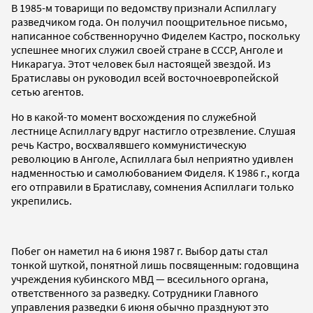
В 1985-м товарищи по ведомству признали Аспиллагу
разведчиком года. Он получил поощрительное письмо,
написанное собственноручно Фиделем Кастро, поскольку
успешнее многих служил своей стране в СССР, Анголе и
Никарагуа. Этот человек был настоящей звездой. Из
Братиславы он руководил всей восточноевропейской
сетью агентов.
Но в какой-то момент восхождения по служебной
лестнице Аспиллагу вдруг настигло отрезвление. Слушая
речь Кастро, восхвалявшего коммунистическую
революцию в Анголе, Аспиллага был неприятно удивлен
надменностью и самолюбованием Фиделя. К 1986 г., когда
его отправили в Братиславу, сомнения Аспиллаги только
укрепились.
Побег он наметил на 6 июня 1987 г. Выбор даты стал
тонкой шуткой, понятной лишь посвященным: годовщина
учреждения кубинского МВД — всесильного органа,
ответственного за разведку. Сотрудники Главного
управления разведки 6 июня обычно празднуют это