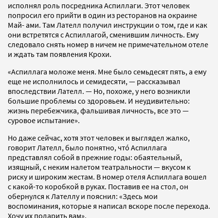
исполнял роль посредника Аспиллаги. Этот человек
попросил его прийти в один из ресторанов на окраине
Май- ами. Там Лателл получил инструкции о том, где и как
они встретятся с Аспиллагой, сменившим личность. Ему
следовало снять номер в ничем не примечательном отеле
и ждать там появления Крохи.
«Аспиллага моложе меня. Мне было семьдесят пять, а ему
еще не исполнилось и семидесяти, — рассказывал
впоследствии Лателл. — Но, похоже, у него возникли
большие проблемы со здоровьем. И неудивительно:
жизнь перебежчика, фальшивая личность, все это —
суровое испытание».
Но даже сейчас, хотя этот человек и выглядел жалко,
говорит Лателл, было понятно, чтó Аспиллага
представлял собой в прежние годы: обаятельный,
изящный, с неким налетом театральности — вкусом к
риску и широким жестам. В номер отеля Аспиллага вошел
с какой-то коробкой в руках. Поставив ее на стол, он
обернулся к Лателлу и пояснил: «Здесь мои
воспоминания, которые я написал вскоре после перехода.
Хочу их подарить вам».