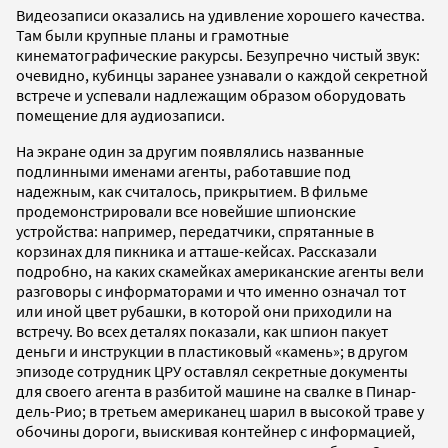
Видеозаписи оказались на удивление хорошего качества.
Там были крупные планы и грамотные
кинематографические ракурсы. Безупречно чистый звук:
очевидно, кубинцы заранее узнавали о каждой секретной
встрече и успевали надлежащим образом оборудовать
помещение для аудиозаписи.
На экране один за другим появлялись названные
подлинными именами агенты, работавшие под
надежным, как считалось, прикрытием. В фильме
продемонстрировали все новейшие шпионские
устройства: например, передатчики, спрятанные в
корзинах для пикника и атташе-кейсах. Рассказали
подробно, на каких скамейках американские агенты вели
разговоры с информаторами и что именно означал тот
или иной цвет рубашки, в которой они приходили на
встречу. Во всех деталях показали, как шпион пакует
деньги и инструкции в пластиковый «камень»; в другом
эпизоде сотрудник ЦРУ оставлял секретные документы
для своего агента в разбитой машине на свалке в Пинар-
дель-Рио; в третьем американец шарил в высокой траве у
обочины дороги, выискивая контейнер с информацией,