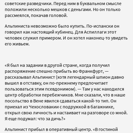
советские разведчики. Перед ним в буквальном смысле
положили несколько мешков с деньгами. Но он только
рассмеялся, покачав головой.
Альпиниста невозможно было купить. По-испански он
говорил как настоящий кубинец. Для Аспиллаги этот
человек служил примером. И он хотел наконец-то увидеть
его живьем.
«Я был на задании в другой стране, когда получил
распоряжение спешно прибыть во Франкфурт, —
рассказывал Альпинист (хотя легендарный шпион давно
вышел в отставку, он по-прежнему предпочитает
пользоваться этим псевдонимом). — Там у нас находился
центр обработки перебежчиков. Мне сказали, что в наше
посольство в Вене явился сдаваться какой-то тип. Он
приехал из Чехословакии с подружкой в багажнике,
открыл свою личность и настаивает на разговоре со мной.
Я еще подумал: что за дичь?»
Альпинист прибыл в оперативный центр. «В гостиной