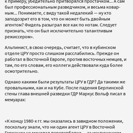
к примеру, убедительно притворялся простачком... А сам
был профессиональным разведчиком, и весьма ковар-
ным... Понимаете, с виду такой недалекий — ну кто
заподозрит его в том, что он может быть двойным
агентом? Фидель разыграл все как по нотам. Следует
признать, что он был исключительно талантливым
режиссером».
Альпинист, в свою очередь, считает, что в кубинском
отделе ЦРУ просто слишком расслабились. Прежде он
работал в Восточной Европе, против восточных немцев, и
там, по его словам, его коллеги действовали куда более
осмотрительно.
Однако какими были результаты ЦРУ в ГДР? Да такими же
провальными, как и на Кубе. После падения Берлинской
стены глава внешней разведки ГДР Маркус Вольф писал в
мемуарах:
«К концу 1980-х гг. мы оказались в завидном положении,
поскольку знали, что ни один агент ЦРУ в Восточной
Германии не миновал перевербовки — за исключением