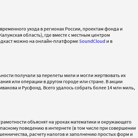
овременного ухода в регионах России, проектам фонда и
алужская область), где вместе с местным центром
подкаст можно на онлайн-платформе
SoundCloud
и в
ости получали за перелеты мили и могли жертвовать их
ния или операции в другом городе или стране. В акции
акова и Русфонд. Всего удалось собрать более 14 млн миль,
грамотности объяснят на уроках математики и окружающего
опасному поведению в интернете (в том числе при совершении
енничества, расчету налогов и заполнению простых форм и