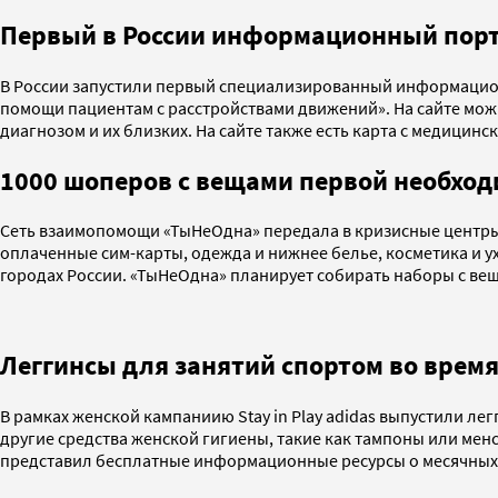
Первый в России информационный порт
В России запустили первый специализированный информац
помощи пациентам с расстройствами движений». На сайте мо
диагнозом и их близких. На сайте также есть карта с медици
1000 шоперов с вещами первой необхо
Сеть взаимопомощи «ТыНеОдна» передала в кризисные центры 
оплаченные сим-карты, одежда и нижнее белье, косметика и ух
городах России. «ТыНеОдна» планирует собирать наборы с ве
Леггинсы для занятий спортом во время
В рамках женской кампаниию Stay in Play adidas выпустили ле
другие средства женской гигиены, такие как тампоны или мен
представил бесплатные информационные ресурсы о месячных и