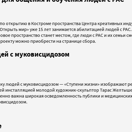
по открытию в Костроме пространства Центра креативных инду
ткрыть мир» уже 15 лет занимается абилитацией людей с РАС. 
вое пространство станет местом, где люди с РАС и их семьи с
роекту можно приобрести на странице сбора.
ей с муковисцидозом
жку людей с муковисцидозом — «Ступени жизни» изображают р
ей инсталляцией молодой художник-скульптор Тарас Желтышев
енно важна широкая осведомленность публики и медицинских 
овисцидозом.
е