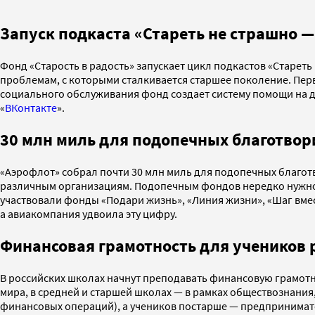
Запуск подкаста «Стареть не страшно —
Фонд «Старость в радость» запускает цикл подкастов «Стареть
проблемам, с которыми сталкивается старшее поколение. Перв
социального обслуживания фонд создает систему помощи на 
«
ВКонтакте
».
30 млн миль для подопечных благотво
«Аэрофлот» собрал почти 30 млн миль для подопечных благот
различным организациям. Подопечным фондов нередко нужно п
участвовали фонды «Подари жизнь», «Линия жизни», «Шаг вме
а авиакомпания удвоила эту цифру.
Финансовая грамотность для учеников 
В российских школах начнут преподавать финансовую грамотн
мира, в средней и старшей школах — в рамках обществознания
финансовых операций), а учеников постарше — предпринимат