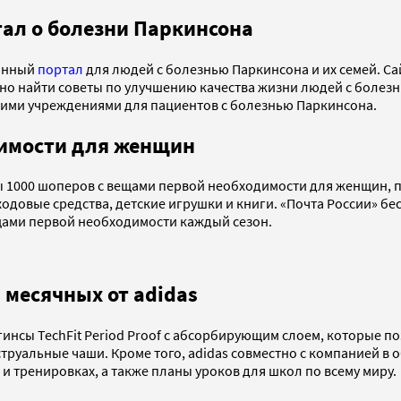
ал о болезни Паркинсона
ионный
портал
для людей с болезнью Паркинсона и их семей. С
жно найти советы по улучшению качества жизни людей с боле
нскими учреждениями для пациентов с болезнью Паркинсона.
димости для женщин
1000 шоперов с вещами первой необходимости для женщин, по
одовые средства, детские игрушки и книги. «Почта России» бе
щами первой необходимости каждый сезон.
 месячных от adidas
ггинсы TechFit Period Proof с абсорбирующим слоем, которые 
струальные чаши. Кроме того, adidas совместно с компанией 
 тренировках, а также планы уроков для школ по всему миру.