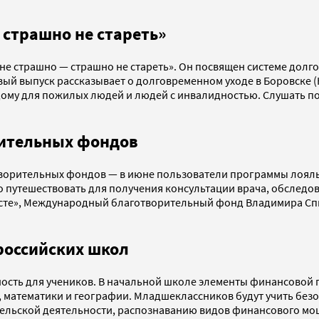
 страшно не стареть»
 не страшно — страшно не стареть». Он посвящен системе долг
ый выпуск рассказывает о долговременном уходе в Боровске (К
дому для пожилых людей и людей с инвалидностью. Слушать 
рительных фондов
ворительных фондов — в июне пользователи программы лояльн
утешествовать для получения консультации врача, обследова
сте», Международный благотворительный фонд Владимира Спив
российских школ
ость для учеников. В начальной школе элементы финансовой 
, математики и географии. Младшеклассников будут учить без
ельской деятельности, распознаванию видов финансового мош