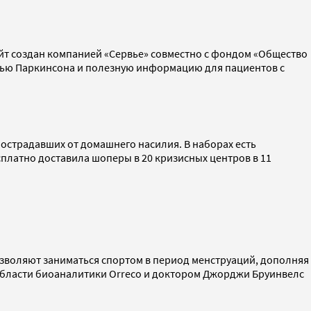
айт создан компанией «Сервье» совместно с фондом «Общество
знью Паркинсона и полезную информацию для пациентов с
страдавших от домашнего насилия. В наборах есть
сплатно доставила шоперы в 20 кризисных центров в 11
позволяют заниматься спортом в период менструаций, дополняя
в области биоаналитики Orreco и доктором Джорджи Бруинвелс