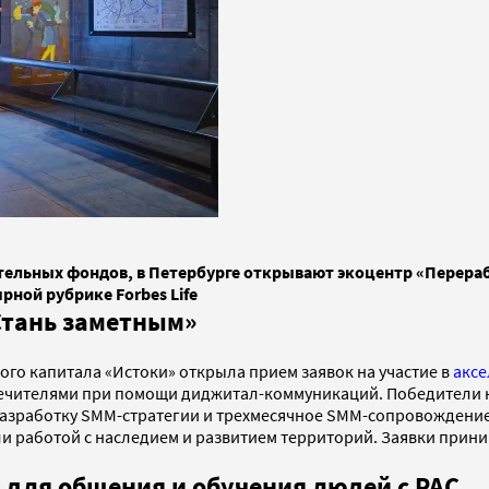
тельных фондов, в Петербурге открывают экоцентр «Перераб
рной рубрике Forbes Life
Стань заметным»
вого капитала «Истоки» открыла прием заявок на участие в
акс
опечителями при помощи диджитал-коммуникаций. Победители 
разработку SMM-стратегии и трехмесячное SMM-сопровождение. 
работой с наследием и развитием территорий. Заявки принима
 для общения и обучения людей с РАС