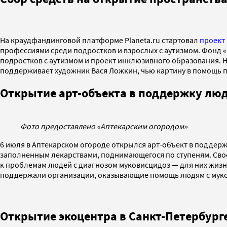
На краудфандинговой платформе Planeta.ru стартовал
проект
профессиями среди подростков и взрослых с аутизмом. Фонд «О
подростков с аутизмом и проект инклюзивного образования. Но
поддерживает художник Вася Ложкин, чью картину в помощь п
Открытие арт-объекта в поддержку люд
Фото предоставлено «Аптекарским огородом»
6 июля в Аптекарском огороде открылся арт-объект в поддер
заполненным лекарствами, поднимающегося по ступеням. Сво
к проблемам людей с диагнозом муковисцидоз — для них жизн
поддержали организации, оказывающие помощь людям с мук
Открытие экоцентра в Санкт-Петербург