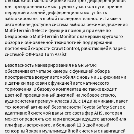
с возможностью блокировки всех трех дифференциалов
для преодоления самых трудных участков пути, причем
передний и задний дифференциалы могут быть
заблокированы в любой последовательности. Также в
автомобиле доступна система выбора режимов движения
Multi-Terrain Select и функция помощи при езде по
бездорожью Multi-Terrain Monitor с камерами кругового
обзора и обновленной технологией поддержания
постоянной скорости Crawl Control, работающей в паре с
системой Off-Road Turn Assist.
Безопасность маневрирования на GR SPORT
обеспечивают четыре камеры c функцией обзора
пространства вокруг автомобиля с новыми 3D-режимами
и датчики парковки с функцией автоматического
торможения. В базовую комплектацию также входит
цветной проекционный дисплей на лобовое стекло,
аудиосистема премиум-класса JBL с 14 динамиками, пакет
технологий активной безопасности Toyota Safety Sense с
адаптивной системой дальнего света фар AHS, которая
может определять фонари впереди идущего автомобиля
или фары встречного, и большой 12,3-дюймовый
сенсорный экран мультимедийной системы с навигацией