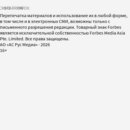
СМИ2
SPARROW
INFOX
Перепечатка материалов и использование их в любой форме,
в том числе и в электронных СМИ, возможны только с
письменного разрешения редакции. Товарный знак Forbes
является исключительной собственностью Forbes Media Asia
Pte. Limited. Все права защищены.
AO «АС Рус Медиа»
·
2026
16+