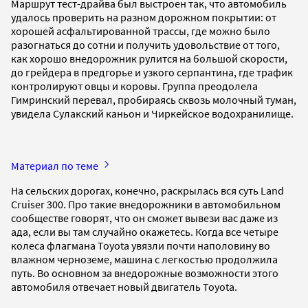
Маршрут тест-драйва был выстроен так, что автомобиль
удалось проверить на разном дорожном покрытии: от
хорошей асфальтированной трассы, где можно было
разогнаться до сотни и получить удовольствие от того,
как хорошо внедорожник рулится на большой скорости,
до грейдера в предгорье и узкого серпантина, где трафик
контролируют овцы и коровы. Группа преодолела
Гимринский перевал, пробираясь сквозь молочный туман,
увидела Сулакский каньон и Чиркейское водохранилище.
Материал по теме
На сельских дорогах, конечно, раскрылась вся суть Land
Cruiser 300. Про такие внедорожники в автомобильном
сообществе говорят, что он сможет вывези вас даже из
ада, если вы там случайно окажетесь. Когда все четыре
колеса флагмана Toyota увязли почти наполовину во
влажном черноземе, машина с легкостью продолжила
путь. Во основном за внедорожные возможности этого
автомобиля отвечает новый двигатель Toyota.