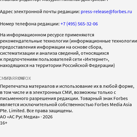
Адрес электронной почты редакции:
press-release@forbes.ru
Номер телефона редакции:
+7 (495) 565-32-06
На информационном ресурсе применяются
рекомендательные технологии (информационные технологии
предоставления информации на основе сбора,
систематизации и анализа сведений, относящихся
к предпочтениям пользователей сети «Интернет»,
находящихся на территории Российской Федерации)
СМИ2
SPARROW
INFOX
Перепечатка материалов и использование их в любой форме,
в том числе и в электронных СМИ, возможны только с
письменного разрешения редакции. Товарный знак Forbes
является исключительной собственностью Forbes Media Asia
Pte. Limited. Все права защищены.
AO «АС Рус Медиа»
·
2026
16+