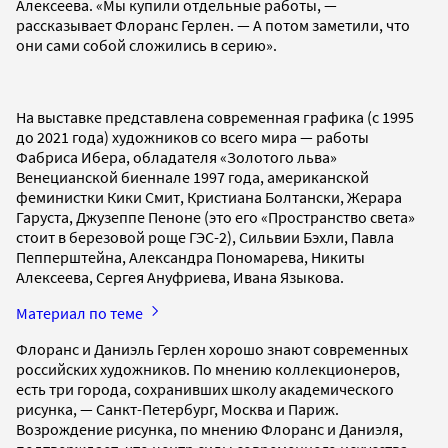
Алексеева. «Мы купили отдельные работы, —
рассказывает Флоранс Герлен. — А потом заметили, что
они сами собой сложились в серию».
На выставке представлена современная графика (с 1995
до 2021 года) художников со всего мира — работы
Фабриса Ибера, обладателя «Золотого льва»
Венецианской биеннале 1997 года, американской
феминистки Кики Смит, Кристиана Болтански, Жерара
Гаруста, Джузеппе Пеноне (это его «Пространство света»
стоит в березовой роще ГЭС-2), Сильвии Бэхли, Павла
Пепперштейна, Александра Пономарева, Никиты
Алексеева, Сергея Ануфриева, Ивана Языкова.
Материал по теме
Флоранс и Даниэль Герлен хорошо знают современных
российских художников. По мнению коллекционеров,
есть три города, сохранивших школу академического
рисунка, — Санкт-Петербург, Москва и Париж.
Возрождение рисунка, по мнению Флоранс и Даниэля,