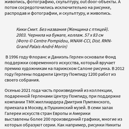
живопись, фотографию, скульптуру, out door-объекты. А
потом сосредоточились исключительно на рисунке,
распродав и фотографии, и скульптуру, и живопись.
Кики Смит. Без названия (Женщина с птицей).
2003. Чернила на бумаге, коллаж. 57 x 83 см
(Фото © Centre Pompidou, MNAM-CCI, Dist. RMN-
Grand Palais
·
André Morin)
В 1996 году Флоранс и Даниэль Герлен основали Фонд
поддержки современного искусства, который вручает
премию художникам на парижском Салоне рисунка. В 2012
году Герлены подарили Центру Помпиду 1200 работ из
своего собрания.
Осенью 2021 года часть произведений из коллекции,
подаренной Герленами Центру Помпиду, при поддержке
компании ТМК миллиардера Дмитрия Пумпянского,
приехала в Москву, в Пушкинский музей. В семи залах
Галереи искусств стран Европы и Америки
выставлены более 200 произведений графики, многие из
которых образуют серии. Как например, рисунки Никиты