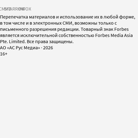
СМИ2
SPARROW
INFOX
Перепечатка материалов и использование их в любой форме,
в том числе и в электронных СМИ, возможны только с
письменного разрешения редакции. Товарный знак Forbes
является исключительной собственностью Forbes Media Asia
Pte. Limited. Все права защищены.
AO «АС Рус Медиа»
·
2026
16+