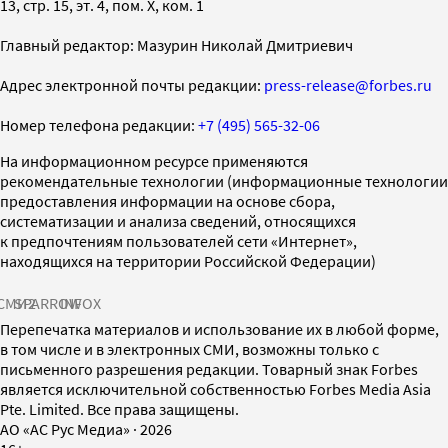
13, стр. 15, эт. 4, пом. X, ком. 1
Главный редактор: Мазурин Николай Дмитриевич
Адрес электронной почты редакции:
press-release@forbes.ru
Номер телефона редакции:
+7 (495) 565-32-06
На информационном ресурсе применяются
рекомендательные технологии (информационные технологии
предоставления информации на основе сбора,
систематизации и анализа сведений, относящихся
к предпочтениям пользователей сети «Интернет»,
находящихся на территории Российской Федерации)
СМИ2
SPARROW
INFOX
Перепечатка материалов и использование их в любой форме,
в том числе и в электронных СМИ, возможны только с
письменного разрешения редакции. Товарный знак Forbes
является исключительной собственностью Forbes Media Asia
Pte. Limited. Все права защищены.
AO «АС Рус Медиа»
·
2026