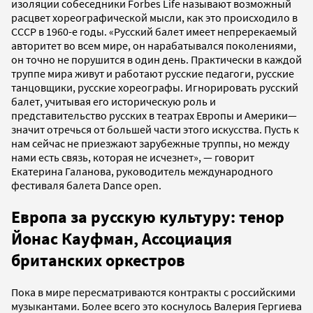
изоляции собеседники Forbes Life называют возможный
расцвет хореографической мысли, как это происходило в
СССР в 1960-е годы. «Русский балет имеет непререкаемый
авторитет во всем мире, он нарабатывался поколениями,
он точно не порушится в один день. Практически в каждой
труппе мира живут и работают русские педагоги, русские
танцовщики, русские хореографы. Игнорировать русский
балет, учитывая его историческую роль и
представительство русских в театрах Европы и Америки—
значит отречься от большей части этого искусства. Пусть к
нам сейчас не приезжают зарубежные труппы, но между
нами есть связь, которая не исчезнет», — говорит
Екатерина Галанова, руководитель международного
фестиваля балета Dance open.
Европа за русскую культуру: тенор
Йонас Кауфман, Ассоциация
британских оркестров
Пока в мире пересматриваются контракты с российскими
музыкантами. Более всего это коснулось Валерия Гергиева