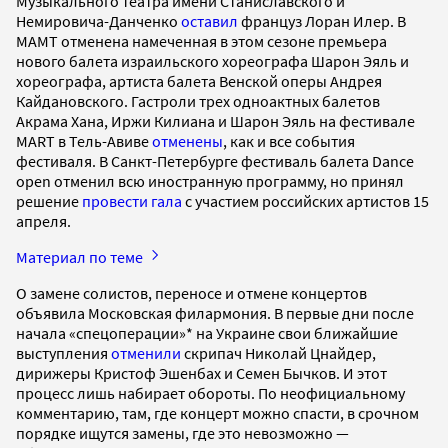
Музыкального театра имени Станиславского и
Немировича-Данченко
оставил
француз Лоран Илер. В
МАМТ отменена намеченная в этом сезоне премьера
нового балета израильского хореографа Шарон Эяль и
хореографа, артиста балета Венской оперы Андрея
Кайдановского. Гастроли трех одноактных балетов
Акрама Хана, Иржи Килиана и Шарон Эяль на фестивале
MART в Тель-Авиве
отменены
, как и все события
фестиваля. В Санкт-Петербурге фестиваль балета Dance
open отменил всю иностранную программу, но принял
решение
провести гала
с участием российских артистов 15
апреля.
Материал по теме
О замене солистов, переносе и отмене концертов
объявила Московская филармония. В первые дни после
начала «спецоперации»* на Украине свои ближайшие
выступления
отменили
скрипач Николай Цнайдер,
дирижеры Кристоф Эшенбах и Семен Бычков. И этот
процесс лишь набирает обороты. По неофициальному
комментарию, там, где концерт можно спасти, в срочном
порядке ищутся замены, где это невозможно —