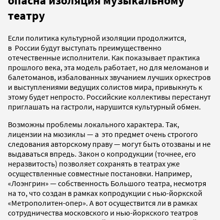
опасна изоляция музыкальному
театру
Если политика культурной изоляции продолжится,
в России будут выступать преимущественно
отечественные исполнители. Как показывает практика
прошлого века, эта модель работает, но для меломанов и
балетоманов, избалованных звучанием лучших оркестров
и выступлениями ведущих солистов мира, привыкнуть к
этому будет непросто. Российские коллективы перестанут
приглашать на гастроли, нарушится культурный обмен.
Возможны проблемы локального характера. Так,
лицензии на мюзиклы — а это предмет очень строгого
следования авторскому праву — могут быть отозваны и не
выдаваться впредь. Закон о копродукции (точнее, его
неразвитость) позволяет сохранять в театрах уже
осуществленные совместные постановки. Например,
«Лоэнгрин» — собственность Большого театра, несмотря
на то, что создан в рамках копродукции с нью-йоркской
«Метрополитен-опер». А вот осуществится ли в рамках
сотрудничества московского и нью-йоркского театров