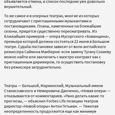
объявляется отмена, и список последних уже довольно
внушительный.
То же самое и в оперных театрах, многие из которых
сотрудничают с приглашенными музыкантами и
постановщиками. Планы, намеченные на ближайшие
сезоны, придется существенно пересматривать. Из
ближайших примеров — опера Мусоргского «Хованщина»,
премьера которой должна состояться 22 июня в Большом
театре. Cудьба постановки зависит от воли английского
режиссера Саймона Макберни: если замену Тугану Сохиеву
можно найти или заключить с маэстро контракт как с
приглашенным дирижером, то осуществить постановку
без режиссера затруднительно.
Театры — Большой, Мариинский, Музыкальный имени
Станиславского и Немировича-Данченко, «Новая опера» —
отказываются от комментариев. «Рано делать какие-то
прогнозы, — объяснил Forbes Life позицию театров
директор «Новой оперы» Антон Гетьман. — Тяжелая
неопределенность продолжится еще как минимум