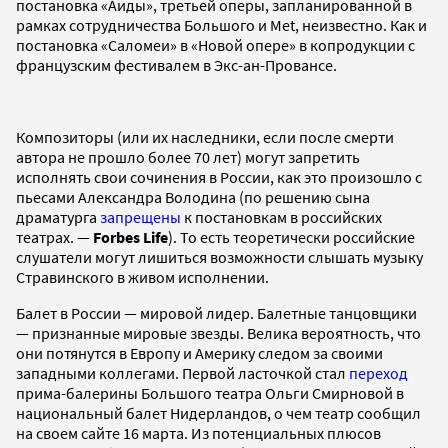
постановка «Аиды», третьей оперы, запланированной в
рамках сотрудничества Большого и Met, неизвестно. Как и
постановка «Саломеи» в «Новой опере» в копродукции с
французским фестивалем в Экс-ан-Провансе.
Композиторы (или их наследники, если после смерти
автора не прошло более 70 лет) могут запретить
исполнять свои сочинения в России, как это произошло с
пьесами Александра Володина (по решению сына
драматурга
запрещены
к постановкам в российских
театрах. —
Forbes Life
). То есть теоретически российские
слушатели могут лишиться возможности слышать музыку
Стравинского в живом исполнении.
Балет в России — мировой лидер. Балетные танцовщики
— признанные мировые звезды. Велика вероятность, что
они потянутся в Европу и Америку следом за своими
западными коллегами. Первой ласточкой стал
переход
прима-балерины Большого театра Ольги Смирновой в
национальный балет Нидерландов, о чем театр сообщил
на своем сайте 16 марта. Из потенциальных плюсов