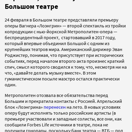
Большом театре
24 февраля в Большом театре представляли премьеру
оперы Вагнера «Лоэнгрин» — второй спектакль из тройки
копродукции с нью-йоркской Метрополитен-опера —
беспрецедентный проект, стартовавший в 2017 году,
который впервые объединил Большой с одним из
крупнейших театров мира. Американский дирижер Эван
Роджистер, понимая, что присутствует при исторических
событиях, перед началом второго акта произнес краткий
спич, смысл которого сводился к тому, что, несмотря ни на
что, «давайте делать музыку вместе». В этом
гуманистическом посыле маэстро остался практически
один.
Метрополитен отозвала все обязательства перед
Большим и прекратила контакты с Россией. Апрельский
блок «Лоэнгрина»
перенесен
на лето. В новых условиях
оперу будут исполнять только российские артисты (в
премьере участвовали и западные солисты, все они, как
сообщили Forbes Life источники в театре, пока не
получили гонорары, поскольку банк театра — ВТБ — под