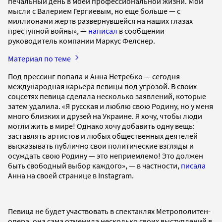
печальный день в моей профессиональной жизни. Мои
мысли с Валерием Гергиевым, но еще больше — с
миллионами жертв развернувшейся на наших глазах
преступной войны», —
написал
в сообщении
руководитель компании Маркус Фелснер.
Материал по теме
Под прессинг попала и Анна Нетребко — сегодня
международная карьера певицы под угрозой. В своих
соцсетях певица сделала несколько заявлений, которые
затем удалила. «Я русская и люблю свою Родину, но у меня
много близких и друзей на Украине. Я хочу, чтобы люди
могли жить в мире! Однако хочу добавить одну вещь:
заставлять артистов и любых общественных деятелей
высказывать публично свои политические взгляды и
осуждать свою Родину — это неприемлемо! Это должен
быть свободный выбор каждого», — в частности,
писала
Анна на своей странице в Instagram.
Певица не будет участвовать в спектаклях Метрополитен-
опера, она сама отменила несколько своих выступлений в