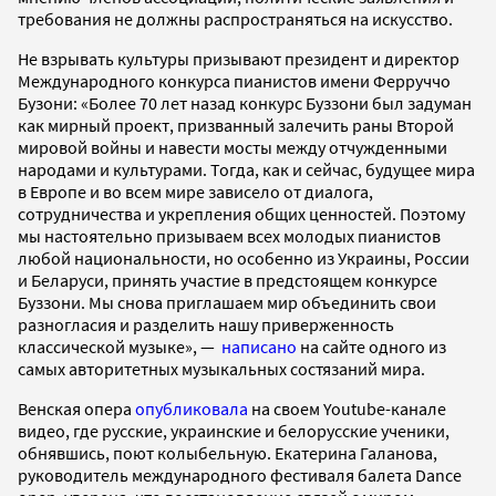
требования не должны распространяться на искусство.
Не взрывать культуры призывают президент и директор
Международного конкурса пианистов имени Ферруччо
Бузони: «Более 70 лет назад конкурс Буззони был задуман
как мирный проект, призванный залечить раны Второй
мировой войны и навести мосты между отчужденными
народами и культурами. Тогда, как и сейчас, будущее мира
в Европе и во всем мире зависело от диалога,
сотрудничества и укрепления общих ценностей. Поэтому
мы настоятельно призываем всех молодых пианистов
любой национальности, но особенно из Украины, России
и Беларуси, принять участие в предстоящем конкурсе
Буззони. Мы снова приглашаем мир объединить свои
разногласия и разделить нашу приверженность
классической музыке», —
написано
на сайте одного из
самых авторитетных музыкальных состязаний мира.
Венская опера
опубликовала
на своем Youtube-канале
видео, где русские, украинские и белорусские ученики,
обнявшись, поют колыбельную. Екатерина Галанова,
руководитель международного фестиваля балета Dance