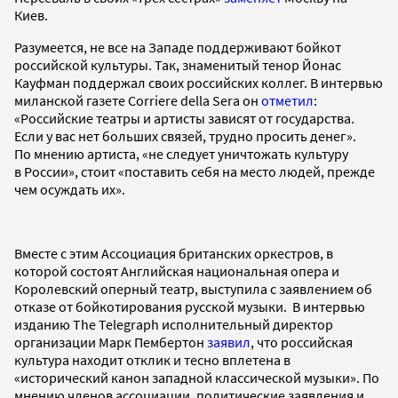
Киев.
Разумеется, не все на Западе поддерживают бойкот
российской культуры. Так, знаменитый тенор Йонас
Кауфман поддержал своих российских коллег. В интервью
миланской газете Corriere della Sera он
отметил
:
«Российские театры и артисты зависят от государства.
Если у вас нет больших связей, трудно просить денег».
По мнению артиста, «не следует уничтожать культуру
в России», стоит «поставить себя на место людей, прежде
чем осуждать их».
Вместе с этим Ассоциация британских оркестров, в
которой состоят Английская национальная опера и
Королевский оперный театр, выступила с заявлением об
отказе от бойкотирования русской музыки. В интервью
изданию The Telegraph исполнительный директор
организации Марк Пембертон
заявил
, что российская
культура находит отклик и тесно вплетена в
«исторический канон западной классической музыки». По
мнению членов ассоциации, политические заявления и