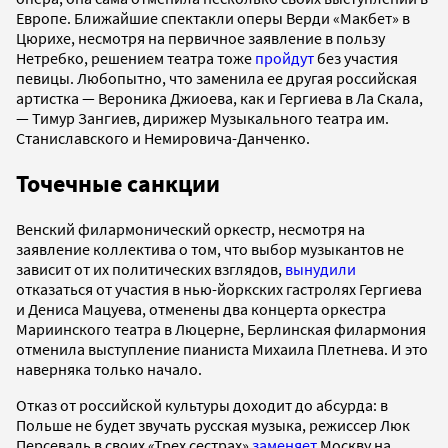
Европе. Ближайшие спектакли оперы Верди «Макбет» в
Цюрихе, несмотря на первичное заявление в пользу
Нетребко, решением театра тоже
пройдут
без участия
певицы. Любопытно, что заменила ее другая российская
артистка — Вероника Джиоева, как и Гергиева в Ла Скала,
— Тимур Зангиев, дирижер Музыкального театра им.
Станиславского и Немировича-Данченко.
Точечные санкции
Венский филармонический оркестр, несмотря на
заявление коллектива о том, что выбор музыкантов не
зависит от их политических взглядов,
вынудили
отказаться от участия в нью-йоркских гастролях Гергиева
и Дениса Мацуева, отменены два концерта оркестра
Мариинского театра в Люцерне, Берлинская филармония
отменила выступление пианиста Михаила Плетнева. И это
наверняка только начало.
Отказ от российской культуры доходит до абсурда: в
Польше не будет звучать русская музыка, режиссер Люк
Персеваль в своих «Трех сестрах»
заменяет
Москву на