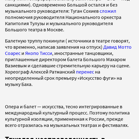
санкциями). Одновременно Большой остался и без
музыкального руководителя: Туган Сохиев
сложил
полномочия руководителя Национального оркестра
Капитолия Тулузы и музыкального руководителя
Большого театра в Москве.
Балетную труппу покинули ( источники в театре говорят,
что временно, написав заявления на отпуск)
Давид Мотто
Соарес
и
Якопо Тисси
, иностранные танцовщики,
приглашенные директором балета Большого Махаром
Вазиевым и сделавшие стремительную карьеру на сцене.
Хореограф Алексей Ратманский
перенес
на
неопределенный срок премьеру «Искусство фуги» на
музыку Баха.
Опера и балет — искусства, тесно интегрированные в
международный культурный процесс. Поэтому политика
культурной изоляции, примененная к России, прежде
всего отразилась на музыкальных театрах и фестивалях.