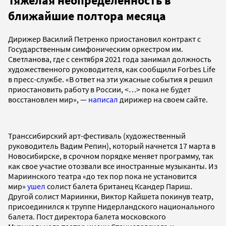
Тяжелая неопределенность в
ближайшие полтора месяца
Дирижер Василий Петренко приостановил контракт с
Государственным симфоническим оркестром им.
Светланова, где с сентября 2021 года занимал должность
художественного руководителя, как сообщили Forbes Life
в пресс-службе. «В ответ на эти ужасные события я решил
приостановить работу в России, <…> пока не будет
восстановлен мир», —
написал
дирижер на своем сайте.
Транссибирский арт-фестиваль (художественный
руководитель Вадим Репин), который начнется 17 марта в
Новосибирске, в срочном порядке меняет программу, так
как свое участие отозвали все иностранные музыканты. Из
Мариинского театра «до тех пор пока не установится
мир»
ушел
солист балета британец Ксандер Париш.
Другой солист Мариинки, Виктор Кайшета покинув театр,
присоединился к труппе Нидерландского национального
балета. Пост директора балета московского