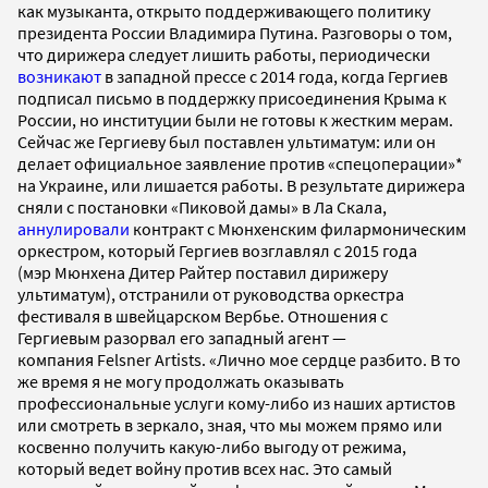
как музыканта, открыто поддерживающего политику
президента России Владимира Путина. Разговоры о том,
что дирижера следует лишить работы, периодически
возникают
в западной прессе с 2014 года, когда Гергиев
подписал письмо в поддержку присоединения Крыма к
России, но институции были не готовы к жестким мерам.
Сейчас же Гергиеву был поставлен ультиматум: или он
делает официальное заявление против «спецоперации»*
на Украине, или лишается работы. В результате дирижера
сняли с постановки «Пиковой дамы» в Ла Скала,
аннулировали
контракт с Мюнхенским филармоническим
оркестром, который Гергиев возглавлял с 2015 года
(мэр Мюнхена Дитер Райтер поставил дирижеру
ультиматум), отстранили от руководства оркестра
фестиваля в швейцарском Вербье. Отношения с
Гергиевым разорвал его западный агент —
компания Felsner Artists. «Лично мое сердце разбито. В то
же время я не могу продолжать оказывать
профессиональные услуги кому-либо из наших артистов
или смотреть в зеркало, зная, что мы можем прямо или
косвенно получить какую-либо выгоду от режима,
который ведет войну против всех нас. Это самый