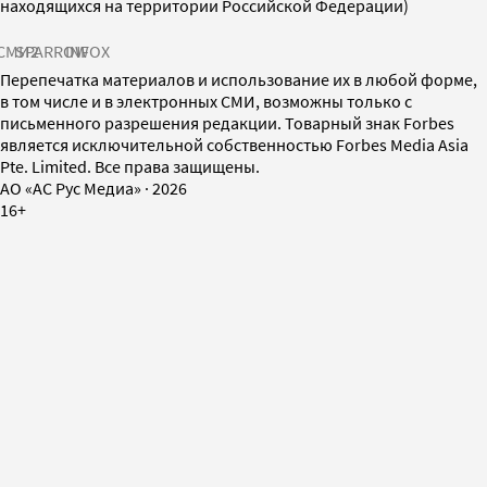
находящихся на территории Российской Федерации)
СМИ2
SPARROW
INFOX
Перепечатка материалов и использование их в любой форме,
в том числе и в электронных СМИ, возможны только с
письменного разрешения редакции. Товарный знак Forbes
является исключительной собственностью Forbes Media Asia
Pte. Limited. Все права защищены.
AO «АС Рус Медиа»
·
2026
16+