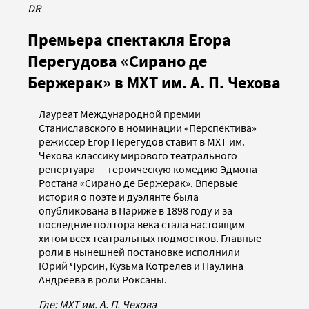
DR
Премьера спектакля Егора
Перегудова «Сирано де
Бержерак» в МХТ им. А. П. Чехова
Лауреат Международной премии
Станиславского в номинации «Перспектива»
режиссер Егор Перегудов ставит в МХТ им.
Чехова классику мирового театрального
репертуара — героическую комедию Эдмона
Ростана «Сирано де Бержерак». Впервые
история о поэте и дуэлянте была
опубликована в Париже в 1898 году и за
последние полтора века стала настоящим
хитом всех театральных подмостков. Главные
роли в нынешней постановке исполнили
Юрий Чурсин, Кузьма Котрелев и Паулина
Андреева в роли Роксаны.
Где: МХТ им. А. П. Чехова