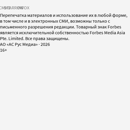
СМИ2
SPARROW
INFOX
Перепечатка материалов и использование их в любой форме,
в том числе и в электронных СМИ, возможны только с
письменного разрешения редакции. Товарный знак Forbes
является исключительной собственностью Forbes Media Asia
Pte. Limited. Все права защищены.
AO «АС Рус Медиа»
·
2026
16+