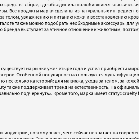
ых средств Letique, где объединила полюбившиеся классически
шизы. Все продукты марки сделаны из натуральных ингредиенто
за телом, увлажнению и питанию кожи и восстановлению крово
талоге также можно подобрать необходимые аксессуары для ух
 бренда выступает за этичное отношение к животным, поэтому
существует на рынке уже четыре года и успел приобрести миро
логеров. Особенной популярностью пользуются мультифункци
о несколько категорий: для макияжа, ухода за телом, за кожей
uty также поддерживает тренд на естественность. На официал
вильно подчеркнуть». Кроме того, марка имеет статус cruelty f
-индустрии, поэтому знает, чего сейчас не хватает на соврем
твенную красоту. Это универсальная косметика, которая подой