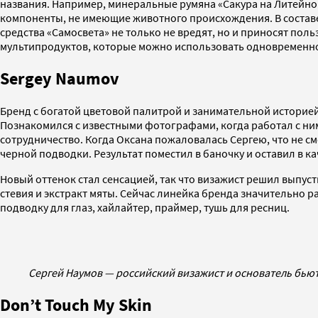
названия. Например, минеральные румяна «Сакура на Литейном
компоненты, не имеющие животного происхождения. В составе 
средства «Самосвета» не только не вредят, но и приносят пол
мультипродуктов, которые можно использовать одновременно 
Sergey Naumov
Бренд с богатой цветовой палитрой и занимательной историей
Познакомился с известными фотографами, когда работал с ним
сотрудничество. Когда Оксана пожаловалась Сергею, что не с
черной подводки. Результат поместил в баночку и оставил в ка
Новый оттенок стал сенсацией, так что визажист решил выпус
стевия и экстракт мяты. Сейчас линейка бренда значительно 
подводку для глаз, хайлайтер, праймер, тушь для ресниц.
Сергей Наумов — российский визажист и основатель бью
Don’t Touch My Skin