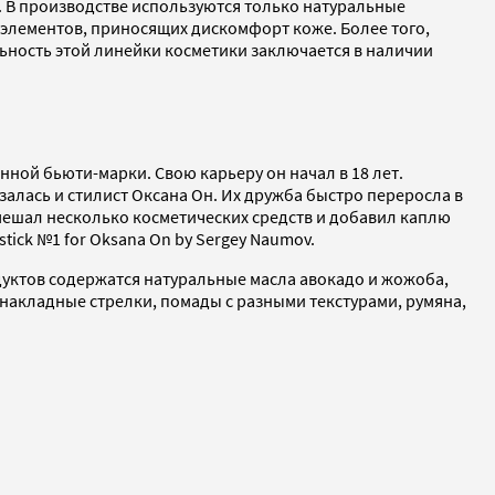
. В производстве используются только натуральные
 элементов, приносящих дискомфорт коже. Более того,
льность этой линейки косметики заключается в наличии
ной бьюти-марки. Свою карьеру он начал в 18 лет.
залась и стилист Оксана Он. Их дружба быстро переросла в
смешал несколько косметических средств и добавил каплю
tick №1 for Oksana On by Sergey Naumov.
одуктов содержатся натуральные масла авокадо и жожоба,
 накладные стрелки, помады с разными текстурами, румяна,