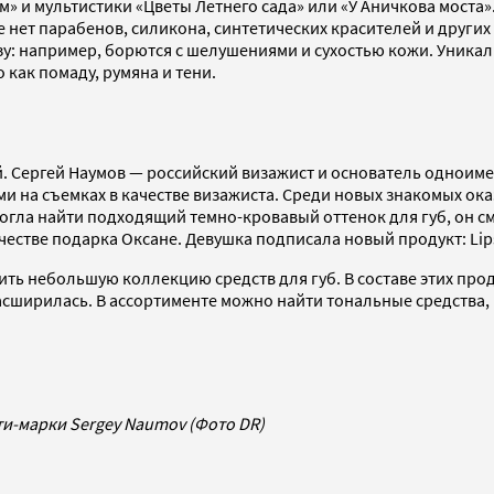
» и мультистики «Цветы Летнего сада» или «У Аничкова моста»
нет парабенов, силикона, синтетических красителей и других
ьзу: например, борются с шелушениями и сухостью кожи. Уника
как помаду, румяна и тени.
. Сергей Наумов — российский визажист и основатель одноимен
и на съемках в качестве визажиста. Среди новых знакомых ока
могла найти подходящий темно-кровавый оттенок для губ, он 
честве подарка Оксане. Девушка подписала новый продукт: Lips
тить небольшую коллекцию средств для губ. В составе этих пр
расширилась. В ассортименте можно найти тональные средства,
ти-марки Sergey Naumov (Фото DR)