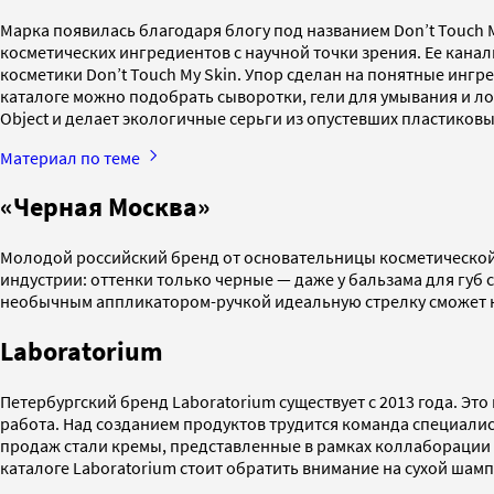
Марка появилась благодаря блогу под названием Don’t Touch 
косметических ингредиентов с научной точки зрения. Ее канал
косметики Don’t Touch My Skin. Упор сделан на понятные ингр
каталоге можно подобрать сыворотки, гели для умывания и лос
Object и делает экологичные серьги из опустевших пластиков
Материал по теме
«Черная Москва»
Молодой российский бренд от основательницы косметической м
индустрии: оттенки только черные — даже у бальзама для губ
необычным аппликатором-ручкой идеальную стрелку сможет 
Laboratorium
Петербургский бренд Laboratorium существует с 2013 года. Э
работа. Над созданием продуктов трудится команда специалис
продаж стали кремы, представленные в рамках коллаборации 
каталоге Laboratorium стоит обратить внимание на сухой шам