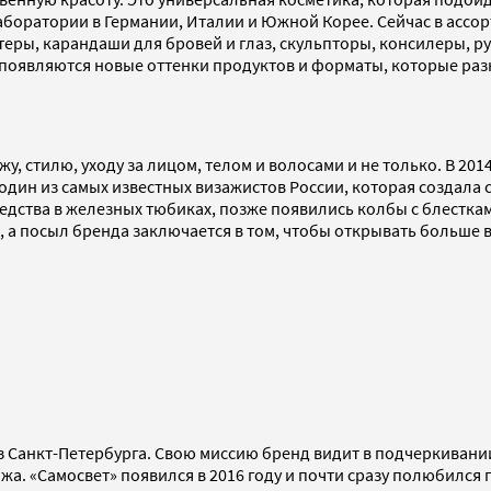
боратории в Германии, Италии и Южной Корее. Сейчас в ассо
айтеры, карандаши для бровей и глаз, скульпторы, консилеры, 
появляются новые оттенки продуктов и форматы, которые раз
, стилю, уходу за лицом, телом и волосами и не только. В 20
дин из самых известных визажистов России, которая создала с
едства в железных тюбиках, позже появились колбы с блестк
ан, а посыл бренда заключается в том, чтобы открывать больш
 из Санкт-Петербурга. Свою миссию бренд видит в подчеркивани
жа. «Самосвет» появился в 2016 году и почти сразу полюбился