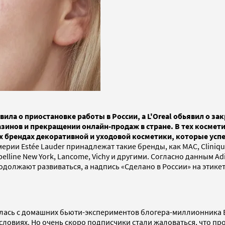
явила о приостановке работы в России, а L'Oreal обьявил о 
зинов и прекращении онлайн-продаж в стране. В тех космет
х брендах декоративной и уходовой косметики, которые успе
 Estée Lauder принадлежат такие бренды, как MAC, Clinique, B
belline New York, Lancome, Vichy и другими. Согласно данным 
одолжают развиваться, а надпись «Сделано в России» на этике
лась с домашних бьюти-экспериментов блогера-миллионника 
овиях. Но очень скоро подписчики стали жаловаться, что проц