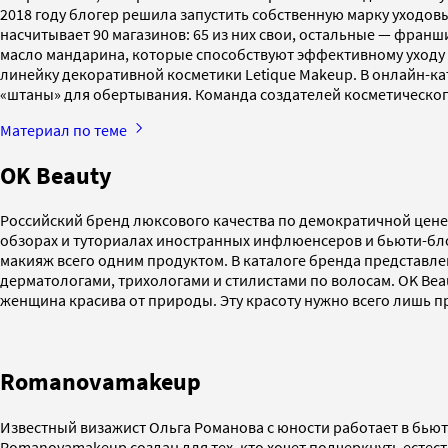
2018 году блогер решила запустить собственную марку уходов
насчитывает 90 магазинов: 65 из них свои, остальные — фран
масло мандарина, которые способствуют эффективному уходу 
линейку декоративной косметики Letique Makeup. В онлайн-ка
«штаны» для обертывания. Команда создателей косметического
Материал по теме
OK Вeauty
Российский бренд люксового качества по демократичной цене 
обзорах и туториалах иностранных инфлюенсеров и бьюти-б
макияж всего одним продуктом. В каталоге бренда представлен
дерматологами, трихологами и стилистами по волосам. OK Bea
женщина красива от природы. Эту красоту нужно всего лишь пра
Romanovamakeup
Известный визажист Ольга Романова с юности работает в бьюти
Romanovamakeup создан для тех, кто хочет подчеркнуть естес