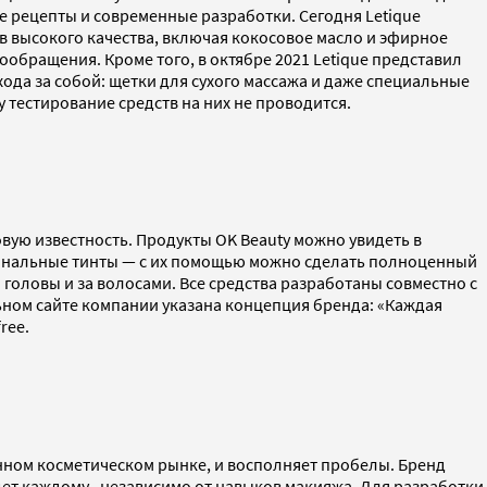
е рецепты и современные разработки. Сегодня Letique
в высокого качества, включая кокосовое масло и эфирное
обращения. Кроме того, в октябре 2021 Letique представил
ода за собой: щетки для сухого массажа и даже специальные
 тестирование средств на них не проводится.
вую известность. Продукты OK Beauty можно увидеть в
ональные тинты — с их помощью можно сделать полноценный
 головы и за волосами. Все средства разработаны совместно с
ьном сайте компании указана концепция бренда: «Каждая
ree.
енном косметическом рынке, и восполняет пробелы. Бренд
дет каждому , независимо от навыков макияжа. Для разработки