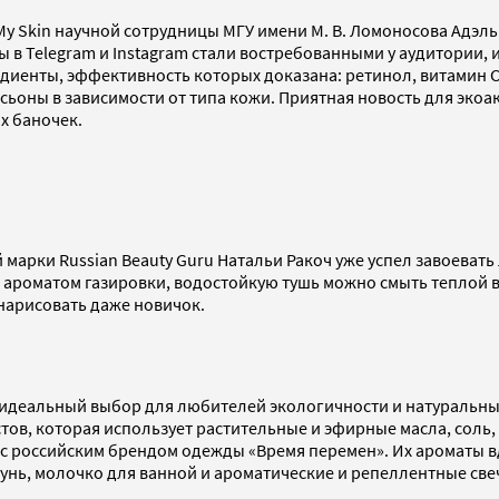
My Skin научной сотрудницы МГУ имени М. В. Ломоносова Адэл
ы в Telegram и Instagram стали востребованными у аудитории, 
едиенты, эффективность которых доказана: ретинол, витамин С
ьоны в зависимости от типа кожи. Приятная новость для экоак
ых баночек.
арки Russian Beauty Guru Натальи Ракоч уже успел завоевать
 с ароматом газировки, водостойкую тушь можно смыть теплой 
нарисовать даже новичок.
то идеальный выбор для любителей экологичности и натуральны
тов, которая использует растительные и эфирные масла, соль,
с российским брендом одежды «Время перемен». Их ароматы вд
пунь, молочко для ванной и ароматические и репеллентные св