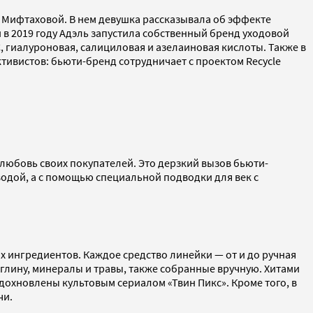
ь Мифтаховой. В нем девушка рассказывала об эффекте
и в 2019 году Адэль запустила собственный бренд уходовой
, гиалуроновая, салициловая и азелаиновая кислоты. Также в
тивистов: бьюти-бренд сотрудничает с проектом Recycle
 любовь своих покупателей. Это дерзкий вызов бьюти-
водой, а с помощью специальной подводки для век с
х ингредиентов. Каждое средство линейки — от и до ручная
 глину, минералы и травы, также собранные вручную. Хитами
охновлены культовым сериалом «Твин Пикс». Кроме того, в
ечи.