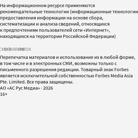
На информационном ресурсе применяются
рекомендательные технологии (информационные технологии
предоставления информации на основе сбора,
систематизации и анализа сведений, относящихся
к предпочтениям пользователей сети «Интернет»,
находящихся на территории Российской Федерации)
СМИ2
SPARROW
INFOX
Перепечатка материалов и использование их в любой форме,
в том числе и в электронных СМИ, возможны только с
письменного разрешения редакции. Товарный знак Forbes
является исключительной собственностью Forbes Media Asia
Pte. Limited. Все права защищены.
AO «АС Рус Медиа»
·
2026
16+