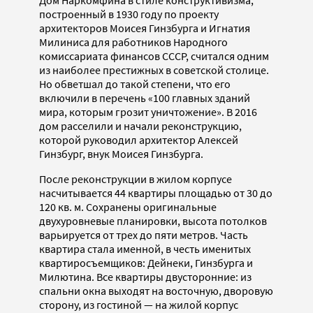
построенный в 1930 году по проекту
архитекторов Моисея Гинзбурга и Игнатия
Милиниса для работников Народного
комиссариата финансов СССР, считался одним
из наиболее престижных в советской столице.
Но обветшал до такой степени, что его
включили в перечень «100 главных зданий
мира, которым грозит уничтожение». В 2016
дом расселили и начали реконструкцию,
которой руководил архитектор Алексей
Гинзбург, внук Моисея Гинзбурга.
После реконструкции в жилом корпусе
насчитывается 44 квартиры площадью от 30 до
120 кв. м. Сохранены оригинальные
двухуровневые планировки, высота потолков
варьируется от трех до пяти метров. Часть
квартира стала именной, в честь именитых
квартиросъемщиков: Дейнеки, Гинзбурга и
Милютина. Все квартиры двусторонние: из
спальни окна выходят на восточную, дворовую
сторону, из гостиной — на жилой корпус