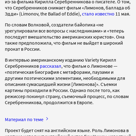
из-за фильма Кирилла Серебренникова о писателе. О том,
что Серебренников снимает фильм «Лимонов, баллада об
Эдди» (Limonov, the Ballad of Eddie),
стало известно
11 мая.
По словам Волковой, создатели байопика «не
урегулировали все вопросы с наследниками» и «теперь
последует вмешательство американских юристов». Она
также предположила, что фильм не выйдет в широкий
прокат в России.
В интервью американскому изданию Variety Кирилл
Серебренников
рассказал
, что фильм о Лимонове —
«поэтическая биография с метафорами, паузами и
другими поэтическими элементами, необходимыми для
описания сумасшедшей жизни [Лимонова]». Съемки
картины проходили в России. Однако после того, как
режиссер покинул страну, съемочный процесс, по словам
Серебренникова, продолжится в Европе.
Материал по теме
Проект будет снят на английском языке. Роль Лимонова в