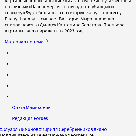
картине исполнит английский актер Бен Уишоу, известный
по фильму «Парфюмер: история одного убийцы» и
сериалу «Будет больно», а его вторую жену — поэтессу
Елену Щапову — сыграет Виктория Мирошниченко,
снимавшаяся в «Дылде» Кантемира Балагова. Премьера
картины запланирована на 2023 год.
Материал по теме
Ольга Мамиконян
Редакция Forbes
#
Эдуард Лимонов
#
Кирилл Серебренников
#
кино
Подпишитесь на Telegram-канал Forbes Life