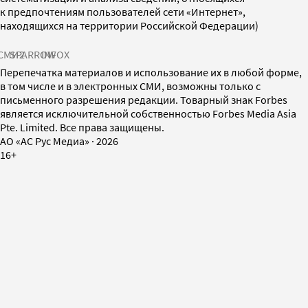
к предпочтениям пользователей сети «Интернет»,
находящихся на территории Российской Федерации)
СМИ2
SPARROW
INFOX
Перепечатка материалов и использование их в любой форме,
в том числе и в электронных СМИ, возможны только с
письменного разрешения редакции. Товарный знак Forbes
является исключительной собственностью Forbes Media Asia
Pte. Limited. Все права защищены.
AO «АС Рус Медиа»
·
2026
16+