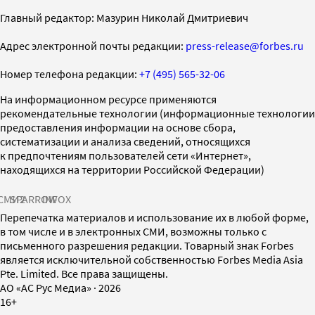
Главный редактор: Мазурин Николай Дмитриевич
Адрес электронной почты редакции:
press-release@forbes.ru
Номер телефона редакции:
+7 (495) 565-32-06
На информационном ресурсе применяются
рекомендательные технологии (информационные технологии
предоставления информации на основе сбора,
систематизации и анализа сведений, относящихся
к предпочтениям пользователей сети «Интернет»,
находящихся на территории Российской Федерации)
СМИ2
SPARROW
INFOX
Перепечатка материалов и использование их в любой форме,
в том числе и в электронных СМИ, возможны только с
письменного разрешения редакции. Товарный знак Forbes
является исключительной собственностью Forbes Media Asia
Pte. Limited. Все права защищены.
AO «АС Рус Медиа»
·
2026
16+