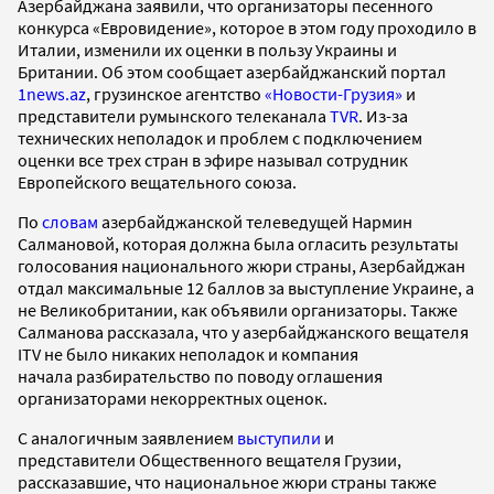
Азербайджана заявили, что организаторы песенного
конкурса «Евровидение», которое в этом году проходило в
Италии, изменили их оценки в пользу Украины и
Британии. Об этом сообщает азербайджанский портал
1news.az
, грузинское агентство
«Новости-Грузия»
и
представители румынского телеканала
TVR
. Из-за
технических неполадок и проблем с подключением
оценки все трех стран в эфире называл сотрудник
Европейского вещательного союза.
По
словам
азербайджанской телеведущей Нармин
Салмановой, которая должна была огласить результаты
голосования национального жюри страны, Азербайджан
отдал максимальные 12 баллов за выступление Украине, а
не Великобритании, как объявили организаторы. Также
Салманова рассказала, что у азербайджанского вещателя
ITV не было никаких неполадок и компания
начала разбирательство по поводу оглашения
организаторами некорректных оценок.
С аналогичным заявлением
выступили
и
представители Общественного вещателя Грузии,
рассказавшие, что национальное жюри страны также