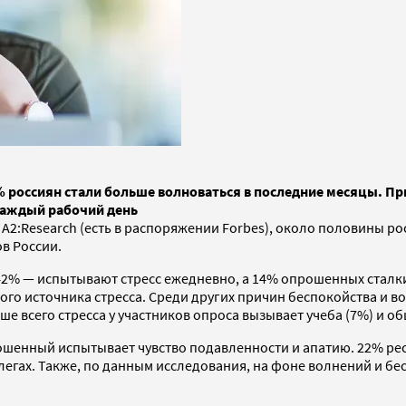
2% россиян стали больше волноваться в последние месяцы. П
каждый рабочий день
А2:Research (есть в распоряжении Forbes), около половины ро
в России.
42% — испытывают стресс ежедневно, а 14% опрошенных сталк
ого источника стресса. Среди других причин беспокойства и 
е всего стресса у участников опроса вызывает учеба (7%) и об
ошенный испытывает чувство подавленности и апатию. 22% рес
легах. Также, по данным исследования, на фоне волнений и 