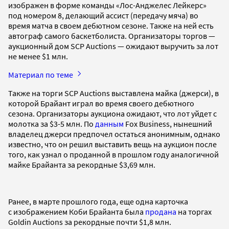
изображен в форме команды «Лос-Анджелес Лейкерс»
под номером 8, делающий ассист (передачу мяча) во
время матча в своем дебютном сезоне. Также на ней есть
автограф самого баскетболиста. Организаторы торгов —
аукционный дом SCP Auctions — ожидают выручить за лот
не менее $1 млн.
Материал по теме
Также на торги SCP Auctions выставлена майка (джерси), в
которой Брайант играл во время своего дебютного
сезона. Организаторы аукциона ожидают, что лот уйдет с
молотка за $3-5 млн. По
данным
Fox Business, нынешний
владелец джерси предпочел остаться анонимным, однако
известно, что он решил выставить вещь на аукцион после
того, как узнал о проданной в прошлом году аналогичной
майке Брайанта за рекордные $3,69 млн.
Ранее, в марте прошлого года, еще одна карточка
с изображением Коби Брайанта была
продана
на торгах
Goldin Auctions за рекордные почти $1,8 млн.