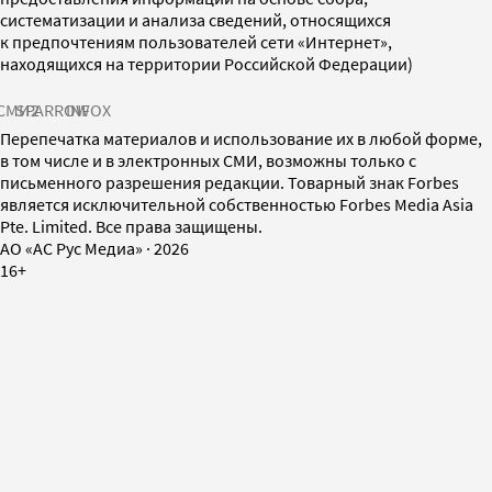
систематизации и анализа сведений, относящихся
к предпочтениям пользователей сети «Интернет»,
находящихся на территории Российской Федерации)
СМИ2
SPARROW
INFOX
Перепечатка материалов и использование их в любой форме,
в том числе и в электронных СМИ, возможны только с
письменного разрешения редакции. Товарный знак Forbes
является исключительной собственностью Forbes Media Asia
Pte. Limited. Все права защищены.
AO «АС Рус Медиа»
·
2026
16+