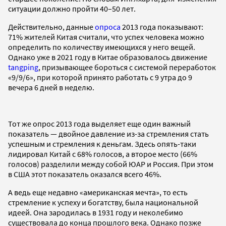
ситуации должно пройти 40–50 лет.
Действительно, данные
опроса
2013 года показывают:
71% жителей Китая считали, что успех человека можно
определить по количеству имеющихся у него вещей.
Однако уже в 2021 году в Китае образовалось движение
tangping
, призывающее бороться с системой переработок
«9/9/6», при которой принято работать с 9 утра до 9
вечера 6 дней в неделю.
Тот же опрос 2013 года выделяет еще один важный
показатель — двойное давление из-за стремления стать
успешным и стремления к деньгам. Здесь опять-таки
лидировал Китай с 68% голосов, а второе место (66%
голосов) разделили между собой ЮАР и Россия. При этом
в США этот показатель оказался всего 46%.
А ведь еще недавно «американская мечта», то есть
стремление к успеху и богатству, была национальной
идеей. Она зародилась в 1931 году и неколебимо
существовала до конца прошлого века. Однако позже