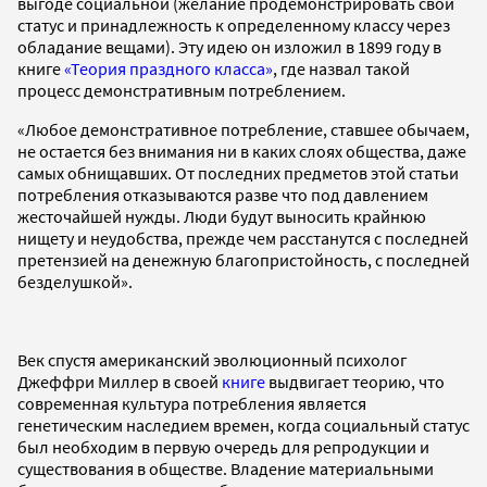
выгоде социальной (желание продемонстрировать свой
статус и принадлежность к определенному классу через
обладание вещами). Эту идею он изложил в 1899 году в
книге
«Теория праздного класса»
, где назвал такой
процесс демонстративным потреблением.
«Любое демонстративное потребление, ставшее обычаем,
не остается без внимания ни в каких слоях общества, даже
самых обнищавших. От последних предметов этой статьи
потребления отказываются разве что под давлением
жесточайшей нужды. Люди будут выносить крайнюю
нищету и неудобства, прежде чем расстанутся с последней
претензией на денежную благопристойность, с последней
безделушкой».
Век спустя американский эволюционный психолог
Джеффри Миллер в своей
книге
выдвигает теорию, что
современная культура потребления является
генетическим наследием времен, когда социальный статус
был необходим в первую очередь для репродукции и
существования в обществе. Владение материальными