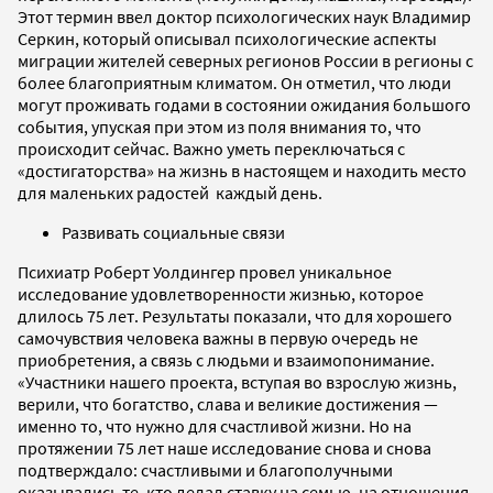
Этот термин ввел доктор психологических наук Владимир
Серкин, который описывал психологические аспекты
миграции жителей северных регионов России в регионы с
более благоприятным климатом. Он отметил, что люди
могут проживать годами в состоянии ожидания большого
события, упуская при этом из поля внимания то, что
происходит сейчас. Важно уметь переключаться с
«достигаторства» на жизнь в настоящем и находить место
для маленьких радостей каждый день.
Развивать социальные связи
Психиатр Роберт Уолдингер провел уникальное
исследование удовлетворенности жизнью, которое
длилось 75 лет. Результаты показали, что для хорошего
самочувствия человека важны в первую очередь не
приобретения, а связь с людьми и взаимопонимание.
«Участники нашего проекта, вступая во взрослую жизнь,
верили, что богатство, слава и великие достижения —
именно то, что нужно для счастливой жизни. Но на
протяжении 75 лет наше исследование снова и снова
подтверждало: счастливыми и благополучными
оказывались те, кто делал ставку на семью, на отношения