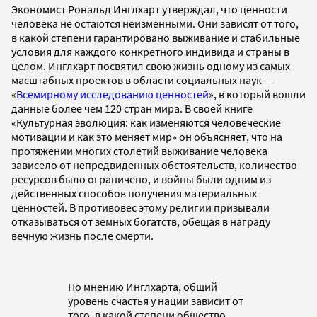
Экономист Рональд Инглхарт утверждал, что ценности
человека не остаются неизменными. Они зависят от того,
в какой степени гарантировано выживание и стабильные
условия для каждого конкретного индивида и страны в
целом. Инглхарт посвятил свою жизнь одному из самых
масштабных проектов в области социальных наук —
«
Всемирному исследованию ценностей
», в который вошли
данные более чем 120 стран мира. В своей книге
«Культурная эволюция: как изменяются человеческие
мотивации и как это меняет мир» он объясняет, что на
протяжении многих столетий выживание человека
зависело от непредвиденных обстоятельств, количество
ресурсов было ограничено, и войны были одним из
действенных способов получения материальных
ценностей. В противовес этому религии призывали
отказываться от земных богатств, обещая в награду
вечную жизнь после смерти.
По мнению Инглхарта, общий
уровень счастья у нации зависит от
того, в какой степени общество