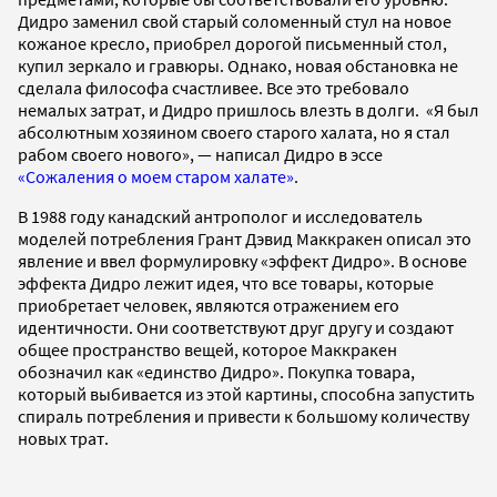
Дидро заменил свой старый соломенный стул на новое
кожаное кресло, приобрел дорогой письменный стол,
купил зеркало и гравюры. Однако, новая обстановка не
сделала философа счастливее. Все это требовало
немалых затрат, и Дидро пришлось влезть в долги. «Я был
абсолютным хозяином своего старого халата, но я стал
рабом своего нового», — написал Дидро в эссе
«Сожаления о моем старом халате»
.
В 1988 году канадский антрополог и исследователь
моделей потребления Грант Дэвид Маккракен описал это
явление и ввел формулировку «эффект Дидро». В основе
эффекта Дидро лежит идея, что все товары, которые
приобретает человек, являются отражением его
идентичности. Они соответствуют друг другу и создают
общее пространство вещей, которое Маккракен
обозначил как «единство Дидро». Покупка товара,
который выбивается из этой картины, способна запустить
спираль потребления и привести к большому количеству
новых трат.