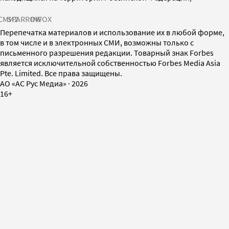
СМИ2
SPARROW
INFOX
Перепечатка материалов и использование их в любой форме,
в том числе и в электронных СМИ, возможны только с
письменного разрешения редакции. Товарный знак Forbes
является исключительной собственностью Forbes Media Asia
Pte. Limited. Все права защищены.
AO «АС Рус Медиа»
·
2026
16+