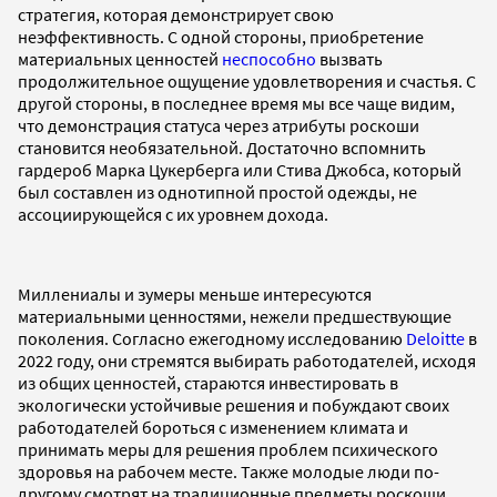
стратегия, которая демонстрирует свою
неэффективность. С одной стороны, приобретение
материальных ценностей
неспособно
вызвать
продолжительное ощущение удовлетворения и счастья. С
другой стороны, в последнее время мы все чаще видим,
что демонстрация статуса через атрибуты роскоши
становится необязательной. Достаточно вспомнить
гардероб Марка Цукерберга или Стива Джобса, который
был составлен из однотипной простой одежды, не
ассоциирующейся с их уровнем дохода.
Миллениалы и зумеры меньше интересуются
материальными ценностями, нежели предшествующие
поколения. Согласно ежегодному исследованию
Deloitte
в
2022 году, они стремятся выбирать работодателей, исходя
из общих ценностей, стараются инвестировать в
экологически устойчивые решения и побуждают своих
работодателей бороться с изменением климата и
принимать меры для решения проблем психического
здоровья на рабочем месте. Также молодые люди по-
другому смотрят на традиционные предметы роскоши,