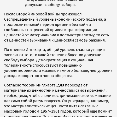
допускает свободу выбора.
После Второй мировой войны произошел
беспрецедентный уровень экономического подъема, а
продолжительный период времени без войн и
глобальных потрясений привел к трансформации
ценностей от материализма к постматериализму, то есть
от ценностей выживания к ценностям самовыражения.
По мнению Инглхарта, общий уровень счастья у нации
зависит от того, в какой степени общество допускает
свободу выбора. Демократизация и социальная
толерантность способствуют повышению
удовлетворенности жизнью намного больше, чем уровень
дохода конкретного члена общества.
Согласно теории Инглхарта, для перехода от
материальных ценностей к ценностям самовыражения,
необходимо, чтобы люди воспринимали свое выживание
как само собой разумеющееся. Он утверждал, например,
что материалистические ценности Китая связаны с
массовым голодом 1957–1961 годов, который еще помнит
старшее поколение. По словам Инглхарта, для изменения