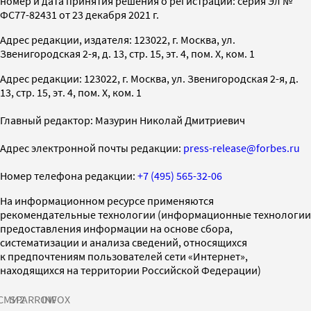
номер и дата принятия решения о регистрации: серия Эл №
ФС77-82431 от 23 декабря 2021 г.
Адрес редакции, издателя: 123022, г. Москва, ул.
Звенигородская 2-я, д. 13, стр. 15, эт. 4, пом. X, ком. 1
Адрес редакции: 123022, г. Москва, ул. Звенигородская 2-я, д.
13, стр. 15, эт. 4, пом. X, ком. 1
Главный редактор: Мазурин Николай Дмитриевич
Адрес электронной почты редакции:
press-release@forbes.ru
Номер телефона редакции:
+7 (495) 565-32-06
На информационном ресурсе применяются
рекомендательные технологии (информационные технологии
предоставления информации на основе сбора,
систематизации и анализа сведений, относящихся
к предпочтениям пользователей сети «Интернет»,
находящихся на территории Российской Федерации)
СМИ2
SPARROW
INFOX