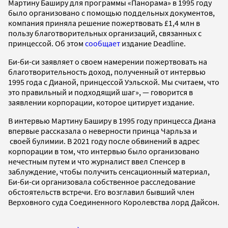
Мартину Баширу для программы «Панорама» в 1995 году
было организовано с помощью поддельных документов,
компания приняла решение пожертвовать £1,4 млн в
пользу благотворительных организаций, связанных с
принцессой. Об этом
сообщает
издание Deadline.
Би-би-си заявляет о своем намерении пожертвовать на
благотворительность доход, полученный от интервью
1995 года с Дианой, принцессой Уэльской. Мы считаем, что
это правильный и подходящий шаг», — говорится в
заявлении корпорации, которое цитирует издание.
В интервью Мартину Баширу в 1995 году принцесса Диана
впервые рассказала о неверности принца Чарльза и
своей булимии. В 2021 году после обвинений в адрес
корпорации в том, что интервью было организовано
нечестным путем и что журналист ввел Спенсер в
заблуждение, чтобы получить сенсационный материал,
Би-би-си организовала собственное расследование
обстоятельств встречи. Его возглавил бывший член
Верховного суда Соединенного Королевства лорд Дайсон.