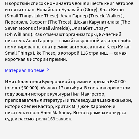
В короткий список номинантов вошли шесть книг авторов
из пяти стран: Новайолет Булавайо (Glory), Клэр Киган
(Small Things Like These), Алан Гарнер (Treacle Walker),
Персиваль Эверетт (The Trees), Шехан Карунатилака (The
Seven Moons of Maali Almeida), Элизабет Страут
(Oh William!). Как отмечают организаторы, 87-летний
писатель Алан Гарнер — самый возрастной из когда-либо
номинированных на премию авторов, а книга Клэр Киган
Small Things Like These, в которой 116 страниц, — самая
короткая в истории премии.
Материал по теме
Имя обладателя Букеровской премии и приза в £50 000
(около $60 000) объявят 17 октября. В состав жюри в этом
году вошли историк культуры Нил Макгрегор,
преподаватель литературы и телеведущая Шахидха Бари,
историк Хелен Кастор, критик М. Джон Харрисон и
писатель и поэт Ален Мабанку. Всего в рамках конкурса
судьи рассмотрели 169 заявок.