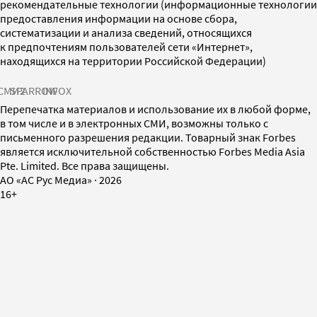
рекомендательные технологии (информационные технологии
предоставления информации на основе сбора,
систематизации и анализа сведений, относящихся
к предпочтениям пользователей сети «Интернет»,
находящихся на территории Российской Федерации)
СМИ2
SPARROW
INFOX
Перепечатка материалов и использование их в любой форме,
в том числе и в электронных СМИ, возможны только с
письменного разрешения редакции. Товарный знак Forbes
является исключительной собственностью Forbes Media Asia
Pte. Limited. Все права защищены.
AO «АС Рус Медиа»
·
2026
16+