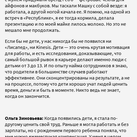
айфонов и макбуков. Мы таскали Машку с собой везде: я
работала, а другой ногой качала ее. Я помню, на одной из
встреч в «Республике», я ее тогда кормила, делала
презентацию и по моей майке лилось молоко. Но это не
мешало мне продолжать.
Если бы не дети, у нас никогда бы не появился ни
«Лисапед», ни Kinesis. Дети — это очень крутая мотивация
для работы, и есть исследования, доказывающие, что
самый большой рывок в карьере делают именно люди с
детьми от 3 до 13. И по опыту найма сотрудников я знаю,
что родители в большинстве случаев работают
эффективнее. Они сконцентрированы на результате, а не
на процессе, потому что дети хорошо учат людей ценить
время, деньги и быть в моменте. Никто ведь не знает,
когда он закончится.
Ольга Зиновьева:
Когда появились дети, я стала по-
другому ценить свой труд. Раньше я могла работать и без
зарплаты, но с рождением первого ребенка поняла, что
мне нужно ежемесячная компенсация. У меня в целом