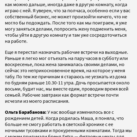
как можно дальше, иногда даже в другую комнату, когда
играю с ней. Я уверен, что за полчаса, особенно если у вас
собственный бизнес, не может произойти ничего, что не
могло бы подождать. После того как мы поиграем, я уже
могу заняться делами, попросить жену подменить меня,
чтобы уйти в другую комнату и там уже сосредоточиться
на работе.
Еще я перестал назначать рабочие встречи на выходные.
Раньше я легко мог отъехать на пару часов в субботу или
воскресенье, пока жена занималась своими делами, но
сейчас это неприкосновенное время, на которое у меня
табу. По тем же причинам я стараюсь не уезжать из дома
по будням раньше 10.30-11 утра. Дочь просыпается около
восьми, будит нас, мы вместе едим, проводим время всей
семьей. Рабочие завтраки как формат встречи почти
исчезли из моего расписания.
Ольга Барабанова:
У нас вообще изменилось все с
рождением детей. Когда родилась Маша, я поняла, что
больше не смогу работать в светской хронике с ее
ночными тусовками и прокуренными комнатами. Тогда мы
с мужем придумали бренд Fetro — фетровые чехлы для