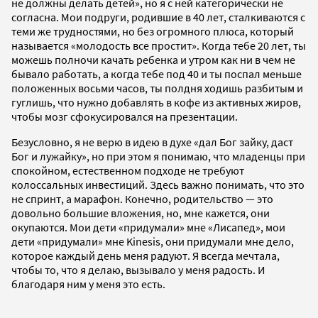
не должны делать детей», но я с ней категорически не
согласна. Мои подруги, родившие в 40 лет, сталкиваются с
теми же трудностями, но без огромного плюса, который
называется «молодость все простит». Когда тебе 20 лет, ты
можешь полночи качать ребенка и утром как ни в чем не
бывало работать, а когда тебе под 40 и ты поспал меньше
положенных восьми часов, ты полдня ходишь разбитым и
гуглишь, что нужно добавлять в кофе из активных жиров,
чтобы мозг сфокусировался на презентации.
Безусловно, я не верю в идею в духе «дал Бог зайку, даст
Бог и лужайку», но при этом я понимаю, что младенцы при
спокойном, естественном подходе не требуют
колоссальных инвестиций. Здесь важно понимать, что это
не спринт, а марафон. Конечно, родительство — это
довольно большие вложения, но, мне кажется, они
окупаются. Мои дети «придумали» мне «Лисапед», мои
дети «придумали» мне Kinesis, они придумали мне дело,
которое каждый день меня радуют. Я всегда мечтала,
чтобы то, что я делаю, вызывало у меня радость. И
благодаря ним у меня это есть.