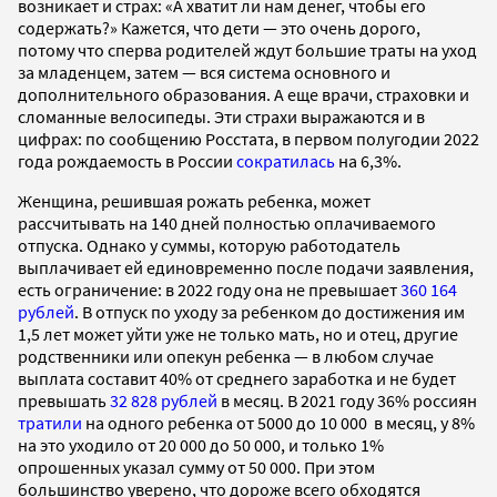
возникает и страх: «А хватит ли нам денег, чтобы его
содержать?» Кажется, что дети — это очень дорого,
потому что сперва родителей ждут большие траты на уход
за младенцем, затем — вся система основного и
дополнительного образования. А еще врачи, страховки и
сломанные велосипеды. Эти страхи выражаются и в
цифрах: по сообщению Росстата, в первом полугодии 2022
года рождаемость в России
сократилась
на 6,3%.
Женщина, решившая рожать ребенка, может
рассчитывать на 140 дней полностью оплачиваемого
отпуска. Однако у суммы, которую работодатель
выплачивает ей единовременно после подачи заявления,
есть ограничение: в 2022 году она не превышает
360 164
рублей
. В отпуск по уходу за ребенком до достижения им
1,5 лет может уйти уже не только мать, но и отец, другие
родственники или опекун ребенка — в любом случае
выплата составит 40% от среднего заработка и не будет
превышать
32 828 рублей
в месяц. В 2021 году 36% россиян
тратили
на одного ребенка от 5000 до 10 000 в месяц, у 8%
на это уходило от 20 000 до 50 000, и только 1%
опрошенных указал сумму от 50 000. При этом
большинство уверено, что дороже всего обходятся