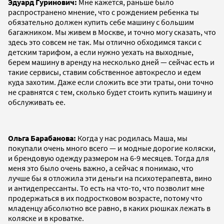
Эдуард Гуринович:
Мне кажется, раньше было
распространено мнение, что с рождением ребенка ты
обязательно должен купить себе машину с большим
багажником. Мы живем в Москве, и точно могу сказать, что
здесь это совсем не так. Мы отлично обходимся такси с
детским тарифом, а если нужно уехать на выходные,
берем машину в аренду на несколько дней — сейчас есть и
такие сервисы, ставим собственное автокресло и едем
куда захотим. Даже если сложить все эти траты, они точно
не сравнятся с тем, сколько будет стоить купить машину и
обслуживать ее.
Ольга Барабанова:
Когда у нас родилась Маша, мы
покупали очень много всего — и модные дорогие коляски,
и брендовую одежду размером на 6-9 месяцев. Тогда для
меня это было очень важно, а сейчас я понимаю, что
лучше бы я отложила эти деньги на психотерапевта, вино
и антидепрессанты. То есть на что-то, что позволит мне
продержаться в их подростковом возрасте, потому что
младенцу абсолютно все равно, в каких рюшках лежать в
коляске и в кроватке.