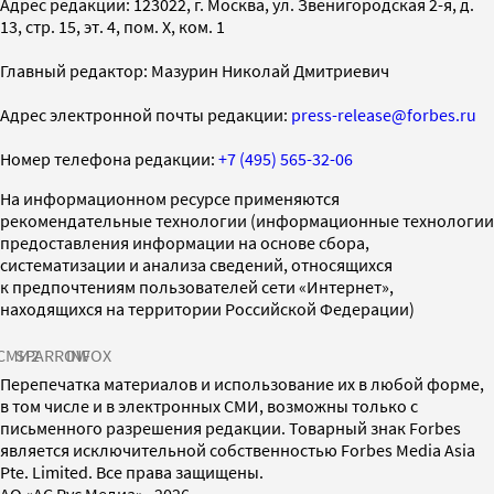
Адрес редакции: 123022, г. Москва, ул. Звенигородская 2-я, д.
13, стр. 15, эт. 4, пом. X, ком. 1
Главный редактор: Мазурин Николай Дмитриевич
Адрес электронной почты редакции:
press-release@forbes.ru
Номер телефона редакции:
+7 (495) 565-32-06
На информационном ресурсе применяются
рекомендательные технологии (информационные технологии
предоставления информации на основе сбора,
систематизации и анализа сведений, относящихся
к предпочтениям пользователей сети «Интернет»,
находящихся на территории Российской Федерации)
СМИ2
SPARROW
INFOX
Перепечатка материалов и использование их в любой форме,
в том числе и в электронных СМИ, возможны только с
письменного разрешения редакции. Товарный знак Forbes
является исключительной собственностью Forbes Media Asia
Pte. Limited. Все права защищены.
AO «АС Рус Медиа»
·
2026