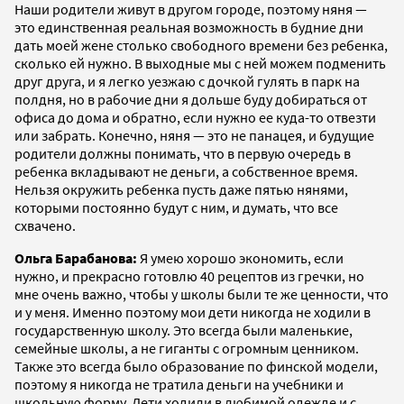
Наши родители живут в другом городе, поэтому няня —
это единственная реальная возможность в будние дни
дать моей жене столько свободного времени без ребенка,
сколько ей нужно. В выходные мы с ней можем подменить
друг друга, и я легко уезжаю с дочкой гулять в парк на
полдня, но в рабочие дни я дольше буду добираться от
офиса до дома и обратно, если нужно ее куда-то отвезти
или забрать. Конечно, няня — это не панацея, и будущие
родители должны понимать, что в первую очередь в
ребенка вкладывают не деньги, а собственное время.
Нельзя окружить ребенка пусть даже пятью нянями,
которыми постоянно будут с ним, и думать, что все
схвачено.
Ольга Барабанова:
Я умею хорошо экономить, если
нужно, и прекрасно готовлю 40 рецептов из гречки, но
мне очень важно, чтобы у школы были те же ценности, что
и у меня. Именно поэтому мои дети никогда не ходили в
государственную школу. Это всегда были маленькие,
семейные школы, а не гиганты с огромным ценником.
Также это всегда было образование по финской модели,
поэтому я никогда не тратила деньги на учебники и
школьную форму. Дети ходили в любимой одежде и с