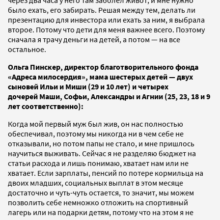
было ехать, его забирать. Решая между тем, делать ли
презентацию для инвестора или ехать за ним, я выбрала
второе. Потому что дети для меня важнее всего. Поэтому
сначала я трачу деньги на детей, а потом — на все
остальное.
Ольга Пинскер, директор благотворительного фонда
«Адреса милосердия», мама шестерых детей — двух
сыновей Ильи и Миши (29 и 10 лет) и четырех
дочерей Маши, Софьи, Александры и Агнии
(25, 23, 18 и 9
лет соответственно):
Когда мой первый муж был жив, он нас полностью
обеспечивал, поэтому мы никогда ни в чем себе не
отказывали, но потом папы не стало, и мне пришлось
научиться выживать. Сейчас я не разделяю бюджет на
статьи расхода и лишь понимаю, хватает нам или не
хватает. Если зарплаты, пенсий по потере кормильца на
двоих младших, социальных выплат в этом месяце
достаточно и чуть-чуть остается, то значит, мы можем
позволить себе немножко отложить на спортивный
лагерь или на подарки детям, потому что на этом я не