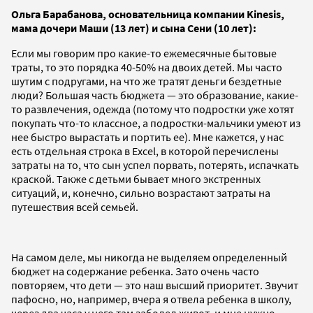
Ольга Барабанова, основательница компании Kinesis,
мама дочери Маши (13 лет) и сына Сени (10 лет):
Если мы говорим про какие-то ежемесячные бытовые
траты, то это порядка 40-50% на двоих детей. Мы часто
шутим с подругами, на что же тратят деньги бездетные
люди? Большая часть бюджета — это образование, какие-
то развлечения, одежда (потому что подростки уже хотят
покупать что-то классное, а подростки-мальчики умеют из
нее быстро вырастать и портить ее). Мне кажется, у нас
есть отдельная строка в Excel, в которой перечислены
затраты на то, что сын успел порвать, потерять, испачкать
краской. Также с детьми бывает много экстренных
ситуаций, и, конечно, сильно возрастают затраты на
путешествия всей семьей.
На самом деле, мы никогда не выделяем определенный
бюджет на содержание ребенка. Зато очень часто
повторяем, что дети — это наш высший приоритет. Звучит
пафосно, но, например, вчера я отвела ребенка в школу,
через два часа у него там заболел живот, и мне нужно