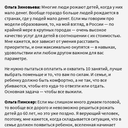
Ольга Зиновьева:
Многие люди рожают детей, когда у них
мало денег. Вообще гораздо больше людей рождается в
странах, где у людей мало денег. Если мы говорим про
модели образования, то, на мой взгляд, в России — по
крайней мере в крупных городах — очень высокое
качество услуг для детей в соотношении с их стоимостью.
Мне кажется, все зависит от умения расставить
приоритеты, и они максимально окупятся — в навыках,
удовольствии или любом другом важном для вас
параметре.
Не нужно пытаться оплатить и охватить 10 занятий, лучше
выбрать поменьше и то, что вам по силам. И семье, и
ребенку должно быть комфортно, а не так, что все
убиваются, чтобы его куда-то отвезти или отдать.
Основная задача — чтобы все выжили.
Ольга Пинскер:
Если мы слишком много думаем головой,
то вообще все дорого и невозможно решиться рожать
детей до 60 лет, но это уже поздно. Я верующий человек,
поэтому, мне кажется, когда складывается ситуация, что в
семье должен появиться ребенок, вселенная начинает