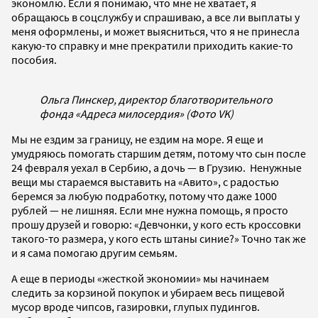
экономлю. Если я понимаю, что мне не хватает, я
обращаюсь в соцслужбу и спрашиваю, а все ли выплаты у
меня оформлены, и может выясниться, что я не принесла
какую-то справку и мне прекратили приходить какие-то
пособия.
Ольга Пинскер, директор благотворительного
фонда «Адреса милосердия» (Фото VK)
Мы не ездим за границу, не ездим на море. Я еще и
умудряюсь помогать старшим детям, потому что сын после
24 февраля уехал в Сербию, а дочь — в Грузию. Ненужные
вещи мы стараемся выставить на «Авито», с радостью
беремся за любую подработку, потому что даже 1000
рублей — не лишняя. Если мне нужна помощь, я просто
прошу друзей и говорю: «Девчонки, у кого есть кроссовки
такого-то размера, у кого есть штаны синие?» Точно так же
и я сама помогаю другим семьям.
А еще в периоды «жесткой экономии» мы начинаем
следить за корзиной покупок и убираем весь пищевой
мусор вроде чипсов, газировки, глупых пудингов.