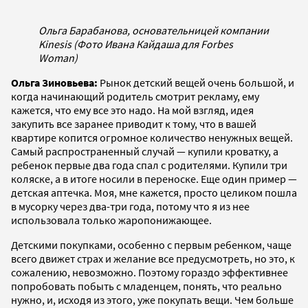
Ольга Барабанова, основательницей компании
Kinesis (Фото Ивана Кайдаша для Forbes
Woman)
Ольга Зиновьева:
Рынок детский вещей очень большой, и
когда начинающий родитель смотрит рекламу, ему
кажется, что ему все это надо. На мой взгляд, идея
закупить все заранее приводит к тому, что в вашей
квартире копится огромное количество ненужных вещей.
Самый распространенный случай — купили кроватку, а
ребенок первые два года спал с родителями. Купили три
коляске, а в итоге носили в переноске. Еще один пример —
детская аптечка. Моя, мне кажется, просто целиком пошла
в мусорку через два-три года, потому что я из нее
использовала только жаропонижающее.
Детскими покупками, особенно с первым ребенком, чаще
всего движет страх и желание все предусмотреть, но это, к
сожалению, невозможно. Поэтому гораздо эффективнее
попробовать побыть с младенцем, понять, что реально
нужно, и, исходя из этого, уже покупать вещи. Чем больше