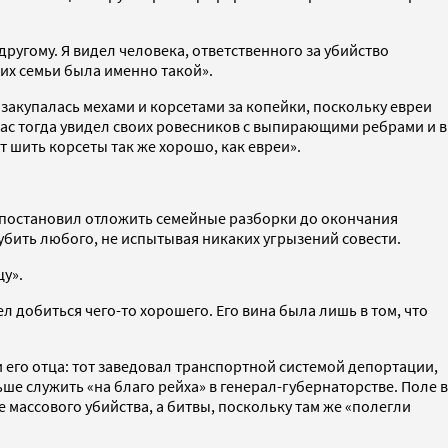
другому. Я видел человека, ответственного за убийство
 их семьи была именно такой».
а закупалась мехами и корсетами за копейки, поскольку евреи
лас тогда увидел своих ровесников с выпирающими ребрами и в
ет шить корсеты так же хорошо, как евреи».
 и постановил отложить семейные разборки до окончания
бить любого, не испытывая никаких угрызений совести.
у».
ел добиться чего-то хорошего. Его вина была лишь в том, что
 его отца: тот заведовал транспортной системой депортации,
ше служить «на благо рейха» в генерал-губернаторстве. Поле в
 массового убийства, а битвы, поскольку там же «полегли