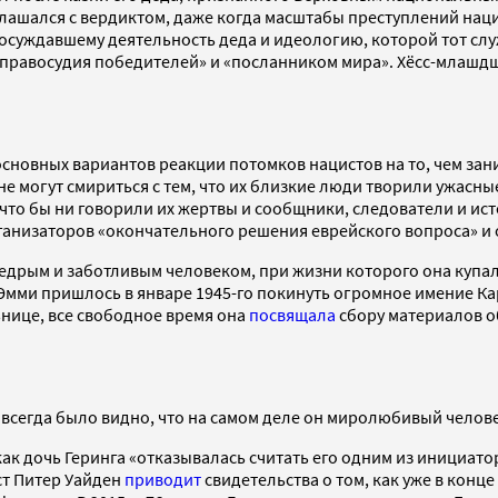
оглашался с вердиктом, даже когда масштабы преступлений на
 осуждавшему деятельность деда и идеологию, которой тот сл
правосудия победителей» и «посланником мира». Хёсс-млашд
сновных вариантов реакции потомков нацистов на то, чем зани
е могут смириться с тем, что их близкие люди творили ужасные
что бы ни говорили их жертвы и сообщники, следователи и ис
рганизаторов «окончательного решения еврейского вопроса» и
едрым и заботливым человеком, при жизни которого она купал
Эмми пришлось в январе 1945-го покинуть огромное имение Ка
нице, все свободное время она
посвящала
сбору материалов о
 всегда было видно, что на самом деле он миролюбивый челове
 как дочь Геринга «отказывалась считать его одним из инициат
ст Питер Уайден
приводит
свидетельства о том, как уже в конц