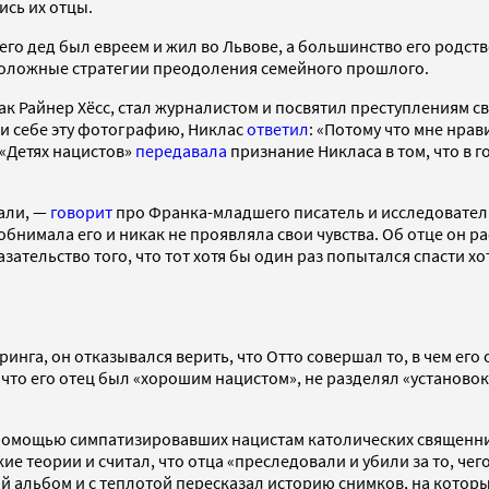
ись их отцы.
его дед был евреем и жил во Львове, а большинство его родств
положные стратегии преодоления семейного прошлого.
к Райнер Хёсс, стал журналистом и посвятил преступлениям св
ри себе эту фотографию, Никлас
ответил
: «Потому что мне нрав
 «Детях нацистов»
передавала
признание Никласа в том, что в 
али, —
говорит
про Франка-младшего писатель и исследователь
обнимала его и никак не проявляла свои чувства. Об отце он р
зательство того, что тот хотя бы один раз попытался спасти х
еринга, он отказывался верить, что Отто совершал то, в чем е
 что его отец был «хорошим нацистом», не разделял «установо
омощью симпатизировавших нацистам католических священников
е теории и считал, что отца «преследовали и убили за то, чег
ый альбом и с теплотой пересказал историю снимков, на котор