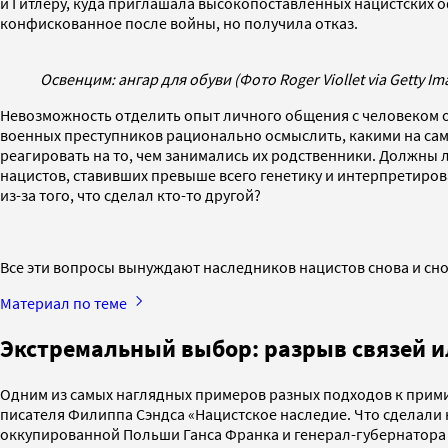
и Гитлеру, куда приглашала высокопоставленных нацистских о
конфискованное после войны, но получила отказ.
Освенцим: ангар для обуви (Фото Roger Viollet via Getty Im
Невозможность отделить опыт личного общения с человеком 
военных преступников рационально осмыслить, какими на самом
реагировать на то, чем занимались их родственники. Должны л
нацистов, ставивших превыше всего генетику и интерпретиро
из-за того, что сделал кто-то другой?
Все эти вопросы вынуждают наследников нацистов снова и сн
Материал по теме
Экстремальный выбор: разрыв связей и
Одним из самых наглядных примеров разных подходов к прим
писателя Филиппа Сэндса «Нацистское наследие. Что сделали 
оккупированной Польши Ганса Франка и генерал-губернатора 