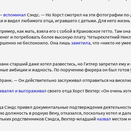
 —
вспоминал
Сэндс. — Но Хорст смотрел на эти фотографии по-
ки и видел любимого отца, игравшего с детьми. Для него жизнь
ример, как мать, взяла его с собой в Краковское гетто. Там он
денег и потребовать более высокую плату. Четырехлетний Ник
вершенно не беспокоило. Она лишь
заметила
, что «никто не уме
Франк-старший даже хотел развестись, но Гитлер запретил ему
ные амбиции и жадность. По поручению фюрера он был готов у
ранк. — Он действительно заслуживал отправиться на виселиц
хвалял и выгораживал
своего отца Хорст Вехтер: «Он очень хот
гда Сэндс привел документальные подтверждения деятельности
 должность в родную Вену, отказался, поскольку хотел и даль
ольких родственников Сэндса, Вехтер-младший
назвал
местом не