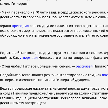
самим Гитлером.
«Меня перенесло на 70 лет назад, в сердце жестокого режима,
десятков тысяч евреев и поляков. Хорст смотрел на те же сним
Франк
приводил
совсем другие сюжеты из своего детства — нап
под страхом смерти не могли отказаться от предложенных ей 
обносках, но его мать плачевное состояние жителей гетто со
Родители были холодны друг с другом так же, как и с сыном. 
войны. Как
утверждал
Никлас, его отца мотивировали фанатич
«Отец любил Гитлера больше, чем семью, —
рассказал
Никлас Ф
Подобные высказывания резко контрастировали с тем, как
вос
он верил в изменение политики Гитлера в будущем».
Вехтер продолжал настаивать на своей версии даже тогда, ко
а когда Гиммлер предложил ему вернуться на административную
Галиции, где нацисты расстреляли 3500 евреев, включая неск
десятки тысяч австрийцев».