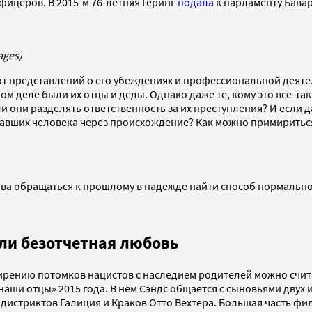
фицеров. В 2015-м 76-летняя Геринг
подала
к парламенту Бавар
ages)
от представлений о его убеждениях и профессиональной деят
 деле были их отцы и деды. Однако даже те, кому это все-таки
и они разделять ответственность за их преступления? И если д
вавших человека через происхождение? Как можно примириться
ова обращаться к прошлому в надежде найти способ нормально
ли безотчетная любовь
ирению потомков нацистов с наследием родителей можно счит
наши отцы» 2015 года. В нем Сэндс общается с сыновьями двух
дистриктов Галиция и Краков Отто Вехтера. Большая часть фи