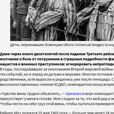
Дети, пережившие Освенцим (Фото Universal Images Group 
Даже через много десятилетий после падения Третьего рей
молчания и боль от погружения в страшные подробности фа
нацистов и военных преступников: игнорировать неприглядн
В годы, последовавшие за окончанием Второй мировой войны 
тех событий, но и перед их детьми и внуками. Многие потомки
родственники, хотя выросли и родились уже после геноцида.
высокопоставленных членов НСДАП, комендантов концлагерей 
«Чувство вины трудно объяснить, —
признался
внук коменданта
присутствует у меня в голове. Мне стыдно за то, что мой дед 
Чтобы нести на себе груз этой вины, чтобы пытаться примирить
Райнер Хёсс родился 25 мая 1965 года — больше чем через 18