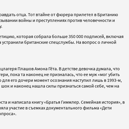
равдать отца. Тот втайне от фюрера прилетел в Британию
вязывании войны и преступлениях против человечности и
у.
етицию, которая собрала больше 350 000 подписей, включая
ца устранили британские спецслужбы. На вопрос о личной
цлагеря Плашов Амона Гёта. В детстве девочка думала, что
ри, пока та наконец не призналась, что ее муж «мог убить
но для его дочери момент осознания наступил лишь в 1993-м,
 шок и наконец нашла силы признаться самой себе, чем на
та и написала книгу «Братья Гиммлер. Семейная история», в
няла участие в съемках документального фильма «Дети
опроса».