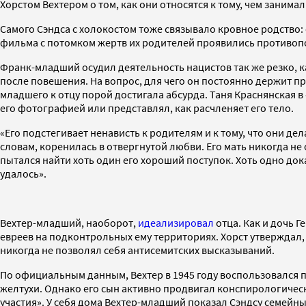
Хорстом Вехтером о том, как они относятся к тому, чем занимал
Самого Сэндса с холокостом тоже связывало кровное родство: 
фильма с потомком жертв их родителей проявились противо
Франк-младший осудил деятельность нацистов так же резко, ка
после повешения. На вопрос, для чего он постоянно держит п
младшего к отцу порой достигала абсурда. Таня Краснянская в
его фотографией или представлял, как расчленяет его тело.
«Его подстегивает ненависть к родителям и к тому, что они дел
словам, коренилась в отвергнутой любви. Его мать никогда не 
пытался найти хоть один его хороший поступок. Хоть одно дока
удалось».
Вехтер-младший, наоборот,
идеализировал
отца. Как и дочь Г
евреев на подконтрольных ему территориях. Хорст утверждал,
никогда не позволял себя антисемитских высказываний.
По официальным данным, Вехтер в 1945 году воспользовался п
желтухи. Однако его сын активно продвигал конспирологически
участия». У себя дома Вехтер-младший показал Сэндсу семейн