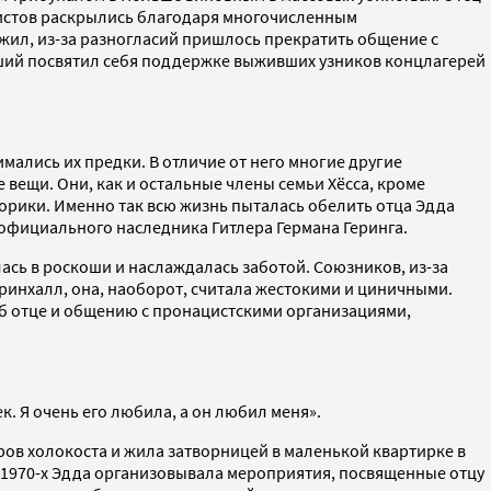
цистов раскрылись благодаря многочисленным
ужил, из-за разногласий пришлось прекратить общение с
ший посвятил себя поддержке выживших узников концлагерей
мались их предки. В отличие от него многие другие
 вещи. Они, как и остальные члены семьи Хёсса, кроме
торики. Именно так всю жизнь пыталась обелить отца Эдда
 официального наследника Гитлера Германа Геринга.
ась в роскоши и наслаждалась заботой. Союзников, из-за
ринхалл, она, наоборот, считала жестокими и циничными.
б отце и общению с пронацистскими организациями,
к. Я очень его любила, а он любил меня».
оров холокоста и жила затворницей в маленькой квартирке в
е 1970-х Эдда организовывала мероприятия, посвященные отцу