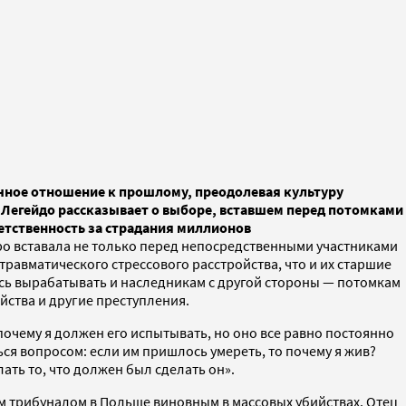
ичное отношение к прошлому, преодолевая культуру
 Легейдо рассказывает о выборе, вставшем перед потомками
етственность за страдания миллионов
ро вставала не только перед непосредственными участниками
травматического стрессового расстройства, что и их старшие
сь вырабатывать и наследникам с другой стороны — потомкам
йства и другие преступления.
очему я должен его испытывать, но оно все равно постоянно
ться вопросом: если им пришлось умереть, то почему я жив?
ать то, что должен был сделать он».
ым трибуналом в Польше виновным в массовых убийствах. Отец