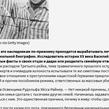
via Getty Images)
ха его наследникам по-прежнему приходится вырабатывать л
мильной биографии. Исследователь истории XX века Василий
ые факты о своих отцах и дедах или разделить семейную отв
и распадом Третьего рейха, тема травматичного прошлого ост
 жертв и очевидцев холокоста испытывали те же симптомы пост
 Свое отношение к преступлениям нацистской Германии пришло
и прочих пособников режима, ответственных за массовые уби
 Освенцима Рудольфа Хёсса Райнер. — Нет никакой причины, п
и моя семья сделали с тысячами других семей. Начинаешь задава
ся с ним. Это единственная причина, почему я живу: чтобы сдел
 лет после казни его деда, признанного Верховным национальн