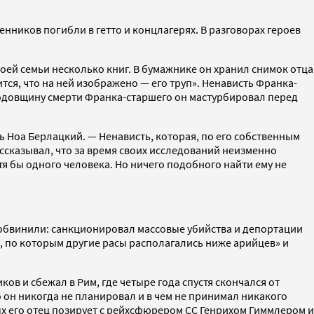
енников погибли в гетто и концлагерях. В разговорах героев
оей семьи несколько книг. В бумажнике он хранил снимок отца
ится, что на ней изображено — его труп». Ненависть Франка-
годовщину смерти Франка-старшего он мастурбировал перед
 Ноа Берлацкий. — Ненависть, которая, по его собственным
ассказывал, что за время своих исследований неизменно
отя бы одного человека. Но ничего подобного найти ему не
го обвинили: санкционировал массовые убийства и депортации
к, по которым другие расы располагались ниже арийцев» и
 и сбежал в Рим, где четыре года спустя скончался от
о он никогда не планировал и в чем не принимал никакого
ых его отец позирует с рейхсфюрером СС Генрихом Гиммлером и