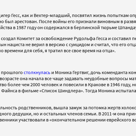
игер Гесс, как и Вехтер-младший, посвятил жизнь попыткам оп
 но был арестован. После войны его признали виновным в раз
ства в 1987 году он содержался в берлинской тюрьме Шпанда
создал Комитет за освобождение Рудольфа Гесса и составил п
ын нациста не верил в версию с суицидом и считал, что его от
ло времени для себя, я тратил все свое время на отца».
е прошлого
столкнулась
и Моника Гертвиг, дочь коменданта кон
возрасте она начала все чаще задавать неудобные вопросы мате
тво более чем 2000 человек и повесили в Кракове в 1946 году, 
а Файнса в фильме «Список Шиндлера». Тогда Моника испытала
льность родственников, вышла замуж за потомка жертв холокос
ного дедушки, но и остальных членов семьи. В 2011-м она при
твенники участвовали в «окончательном решении еврейского в