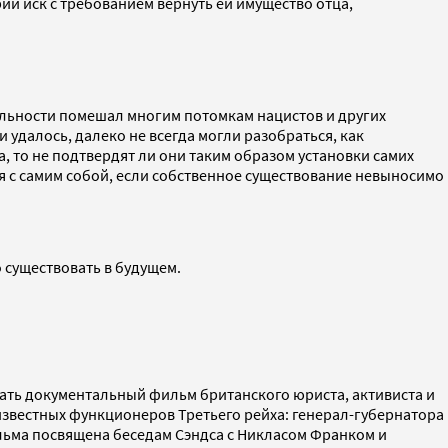
ии иск с требованием вернуть ей имущество отца,
ельности помешал многим потомкам нацистов и других
 удалось, далеко не всегда могли разобраться, как
а, то не подтвердят ли они таким образом установки самих
 с самим собой, если собственное существование невыносимо
 существовать в будущем.
ать документальный фильм британского юриста, активиста и
 известных функционеров Третьего рейха: генерал-губернатора
льма посвящена беседам Сэндса с Никласом Франком и