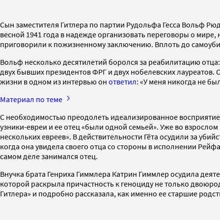
Сын заместителя Гитлера по партии Рудольфа Гесса Вольф Рюд
весной 1941 года в надежде организовать переговоры о мире,
приговорили к пожизненному заключению. Вплоть до самоубий
Вольф несколько десятилетий боролся за реабилитацию отца: 
двух бывших президентов ФРГ и двух нобелевских лауреатов. С
жизни в одном из интервью он
ответил
: «У меня никогда не бы
Материал по теме
С необходимостью преодолеть идеализированное восприяти
узники-евреи и ее отец «были одной семьей». Уже во взрослом 
нескольких евреев». В действительности Гёта осудили за убийс
когда она увидела своего отца со стороны в исполнении Рейф
самом деле занимался отец.
Внучка брата Генриха Гиммлера Катрин Гиммлер осудила деяте
которой раскрыла причастность к геноциду не только двоюрод
Гитлера» и подробно рассказала, как именно ее старшие родс