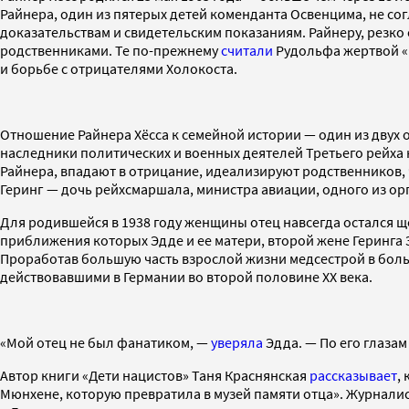
Райнера, один из пятерых детей коменданта Освенцима, не с
доказательствам и свидетельским показаниям. Райнеру, резко
родственниками. Те по-прежнему
считали
Рудольфа жертвой «
и борьбе с отрицателями Холокоста.
Отношение Райнера Хёсса к семейной истории — один из двух о
наследники политических и военных деятелей Третьего рейха н
Райнера, впадают в отрицание, идеализируют родственников, 
Геринг — дочь рейхсмаршала, министра авиации, одного из о
Для родившейся в 1938 году женщины отец навсегда остался щ
приближения которых Эдде и ее матери, второй жене Геринга 
Проработав большую часть взрослой жизни медсестрой в боль
действовавшими в Германии во второй половине XX века.
«Мой отец не был фанатиком, —
уверяла
Эдда. — По его глазам
Автор книги «Дети нацистов» Таня Краснянская
рассказывает
,
Мюнхене, которую превратила в музей памяти отца». Журнали