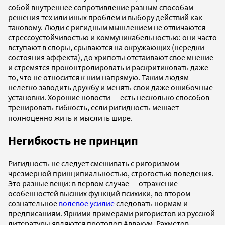
собой внутреннее сопротивление разным способам
решения тех или иных проблем и выбору действий как
таковому. Люди с ригидным мышлением не отличаются
стрессоустойчивостью и коммуникабельностью: они часто
вступают в споры, срываются на окружающих (нередки
состояния аффекта), до хрипоты отстаивают свое мнение
и стремятся проконтролировать и раскритиковать даже
то, что не относится к ним напрямую. Таким людям
нелегко заводить дружбу и менять свои даже ошибочные
установки. Хорошие новости — есть несколько способов
тренировать гибкость, если ригидность мешает
полноценно жить и мыслить шире.
Негибкость не принцип
Ригидность не следует смешивать с ригоризмом —
чрезмерной принципиальностью, строгостью поведения.
Это разные вещи: в первом случае — отражение
особенностей высших функций психики, во втором —
сознательное
волевое усилие
следовать нормам и
предписаниям. Яркими примерами ригористов из русской
литературы являются протопоп Аввакум, Рахметов,