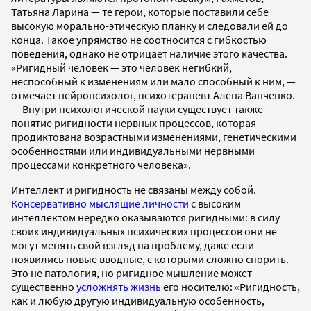
Татьяна Ларина — те герои, которые поставили себе
высокую морально-этическую планку и следовали ей до
конца. Такое упрямство не соотносится с гибкостью
поведения, однако не отрицает наличие этого качества.
«Ригидный человек — это человек негибкий,
неспособный к изменениям или мало способный к ним, —
отмечает нейропсихолог, психотерапевт Алена Ванченко.
— Внутри психологической науки существует также
понятие ригидности нервных процессов, которая
продиктована возрастными изменениями, генетическими
особенностями или индивидуальными нервными
процессами конкретного человека».
Интеллект и ригидность не связаны между собой.
Консервативно мыслящие личности
с высоким
интеллектом нередко оказываются ригидными: в силу
своих индивидуальных психических процессов они не
могут менять свой взгляд на проблему, даже если
появились новые вводные, с которыми сложно спорить.
Это не патология, но ригидное мышление может
существенно
усложнять жизнь
его носителю: «Ригидность,
как и любую другую индивидуальную особенность,