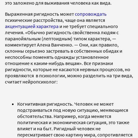
это заложено для выживания человека как вида.
Выраженная ригидность может
сопровождать
психические расстройства, чаще она является
акцентуацией характера
и не требует специального
лечения. «Обычно ригидность свойственна людям с
паранойяльным (лептоидным) типом характера, —
комментирует Алена Ванченко. — Они, как правило,
склонны серьезно застревать в собственных обидах и
неспособны поменять однажды установленное
отношение к каким-нибудь вещам». Все признаки
ригидности, которые не касаются нервных процессов, но
проявляются в психологии, можно разделить на три вида,
считает нейропсихолог:
Когнитивная ригидность. Человек не может
подстраиваться под новую ситуацию, меняющиеся
обстоятельства. Например, когда меняется
политическая и экономическая ситуация, это также
влияет и на быт. Ригидный человек не
пересматривает свою картину мира, сопротивляется