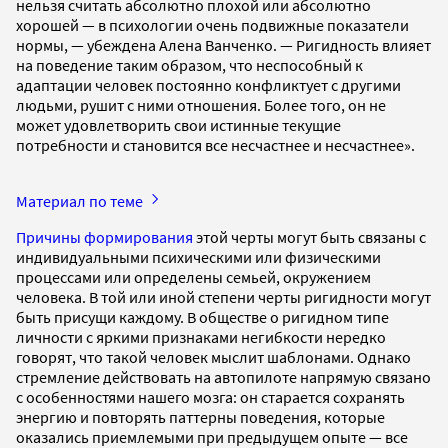
нельзя считать абсолютно плохой или абсолютно
хорошей — в психологии очень подвижные показатели
нормы, — убеждена Алена Ванченко. — Ригидность влияет
на поведение таким образом, что неспособный к
адаптации человек постоянно конфликтует с другими
людьми, рушит с ними отношения. Более того, он не
может удовлетворить свои истинные текущие
потребности и становится все несчастнее и несчастнее».
Материал по теме
Причины формирования
этой черты могут быть связаны с
индивидуальными психическими или физическими
процессами или определены семьей, окружением
человека. В той или иной степени черты ригидности могут
быть присущи каждому. В обществе о ригидном типе
личности с яркими признаками негибкости нередко
говорят, что такой человек мыслит шаблонами. Однако
стремление действовать на автопилоте напрямую связано
с особенностями нашего мозга: он старается сохранять
энергию и повторять паттерны поведения, которые
оказались приемлемыми при предыдущем опыте — все