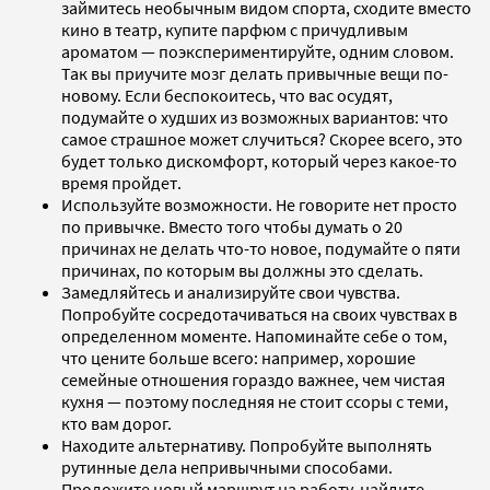
займитесь необычным видом спорта, сходите вместо
кино в театр, купите парфюм с причудливым
ароматом — поэкспериментируйте, одним словом.
Так вы приучите мозг делать привычные вещи по-
новому. Если беспокоитесь, что вас осудят,
подумайте о худших из возможных вариантов: что
самое страшное может случиться? Скорее всего, это
будет только дискомфорт, который через какое-то
время пройдет.
Используйте возможности. Не говорите нет просто
по привычке. Вместо того чтобы думать о 20
причинах не делать что-то новое, подумайте о пяти
причинах, по которым вы должны это сделать.
Замедляйтесь и анализируйте свои чувства.
Попробуйте сосредотачиваться на своих чувствах в
определенном моменте. Напоминайте себе о том,
что цените больше всего: например, хорошие
семейные отношения гораздо важнее, чем чистая
кухня — поэтому последняя не стоит ссоры с теми,
кто вам дорог.
Находите альтернативу. Попробуйте выполнять
рутинные дела непривычными способами.
Проложите новый маршрут на работу, найдите