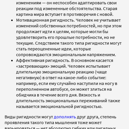
изменениям — он неспособен адаптировать свои
реакции под измененные обстоятельства. Старая
картина мира вступает в противоречия с новой.
Мотивационная ригидность. Человек не учитывает
изменений собственных потребностей, но при этом
продолжает идти к целям, которые могли бы
удовлетворить его прошлые потребности, но не
текущие. Следствием такого типа ригидности могут
стать переоцененные идеи, которые
сопровождаются эмоциональным напряжением.
Аффективная ригидность. В основном касается
«застревающих» эмоций. Человек испытывает
длительную эмоциональную реакцию (чаще
негативную) в ответ на какое-либо событие:
например, если ему случайно наступили на ногу в
переполненном автобусе, он может злиться на
обидчика в течение всего дня. Вязкость и
длительность эмоциональных переживаний также
называется эмоциональной ригидностью.
Виды ригидности могут
дополнять
друг друга, степень
проявления такого типа мышления тоже может
варьироваться — нет абсолютно гибких или ригидных