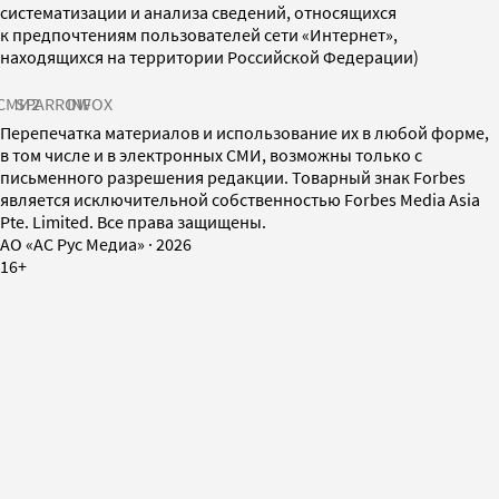
систематизации и анализа сведений, относящихся
к предпочтениям пользователей сети «Интернет»,
находящихся на территории Российской Федерации)
СМИ2
SPARROW
INFOX
Перепечатка материалов и использование их в любой форме,
в том числе и в электронных СМИ, возможны только с
письменного разрешения редакции. Товарный знак Forbes
является исключительной собственностью Forbes Media Asia
Pte. Limited. Все права защищены.
AO «АС Рус Медиа»
·
2026
16+