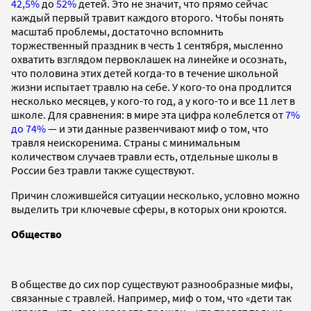
42,5%
до
52%
детей. Это не значит, что прямо сейчас
каждый первый травит каждого второго. Чтобы понять
масштаб проблемы, достаточно вспомнить
торжественный праздник в честь 1 сентября, мысленно
охватить взглядом первоклашек на линейке и осознать,
что половина этих детей когда-то в течение школьной
жизни испытает травлю на себе. У кого-то она продлится
несколько месяцев, у кого-то год, а у кого-то и все 11 лет в
школе. Для сравнения: в мире эта цифра колеблется от
7%
до 74%
— и эти данные развенчивают миф о том, что
травля неискоренима. Страны с минимальным
количеством случаев травли есть, отдельные школы в
России без травли также существуют.
Причин сложившейся ситуации несколько, условно можно
выделить три ключевые сферы, в которых они кроются.
Общество
В обществе до сих пор существуют разнообразные мифы,
связанные с травлей. Например, миф о том, что «дети так