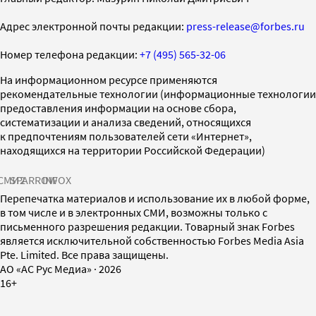
Адрес электронной почты редакции:
press-release@forbes.ru
Номер телефона редакции:
+7 (495) 565-32-06
На информационном ресурсе применяются
рекомендательные технологии (информационные технологии
предоставления информации на основе сбора,
систематизации и анализа сведений, относящихся
к предпочтениям пользователей сети «Интернет»,
находящихся на территории Российской Федерации)
СМИ2
SPARROW
INFOX
Перепечатка материалов и использование их в любой форме,
в том числе и в электронных СМИ, возможны только с
письменного разрешения редакции. Товарный знак Forbes
является исключительной собственностью Forbes Media Asia
Pte. Limited. Все права защищены.
AO «АС Рус Медиа»
·
2026
16+