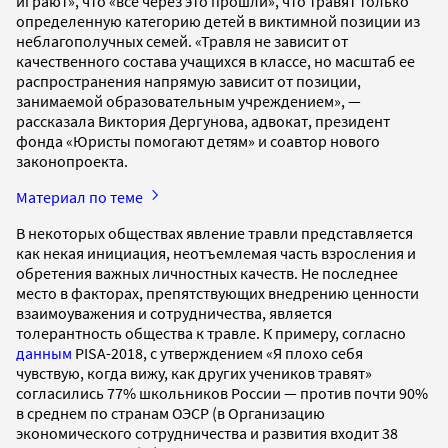
играют», что «все через это прошли», что травят только
определенную категорию детей в виктимной позиции из
неблагополучных семей. «Травля не зависит от
качественного состава учащихся в классе, но масштаб ее
распространения напрямую зависит от позиции,
занимаемой образовательным учреждением», —
рассказала Виктория Дергунова, адвокат, президент
фонда «Юристы помогают детям» и соавтор нового
законопроекта.
Материал по теме
В некоторых обществах явление травли представляется
как некая инициация, неотъемлемая часть взросления и
обретения важных личностных качеств. Не последнее
место в факторах, препятствующих внедрению ценности
взаимоуважения и сотрудничества, является
толерантность общества к травле. К примеру, согласно
данным
PISA-2018, с утверждением «Я плохо себя
чувствую, когда вижу, как других учеников травят»
согласились 77% школьников России — против почти 90%
в среднем по странам ОЭСР (в Организацию
экономического сотрудничества и развития входит 38