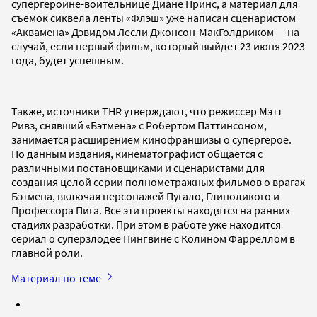
супергероине-воительнице Диане Принс, а материал для
съемок сиквела ленты «Флэш» уже написан сценаристом
«Аквамена» Дэвидом Лесли Джонсон-МакГолдриком — на
случай, если первый фильм, который выйдет 23 июня 2023
года, будет успешным.
Также, источники THR утверждают, что режиссер Мэтт
Ривз, снявший «Бэтмена» с Робертом Паттинсоном,
занимается расширением кинофраншизы о супергерое.
По данным издания, кинематографист общается с
различными постановщиками и сценаристами для
создания целой серии полнометражных фильмов о врагах
Бэтмена, включая персонажей Пугало, Глиноликого и
Профессора Пига. Все эти проекты находятся на ранних
стадиях разработки. При этом в работе уже находится
сериал о суперзлодее Пингвине с Колином Фарреллом в
главной роли.
Материал по теме