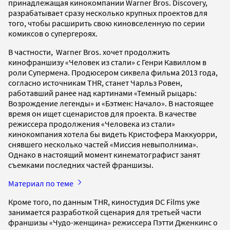
принадлежащая кинокомпании Warner Bros. Discovery,
разрабатывает сразу несколько крупных проектов для
того, чтобы расширить свою киновселенную по серии
комиксов о супергероях.
В частности, Warner Bros. хочет продолжить
кинофраншизу «Человек из стали» с Генри Кавиллом в
роли Супермена. Продюсером сиквела фильма 2013 года,
согласно источникам THR, станет Чарльз Ровен,
работавший ранее над картинами «Темный рыцарь:
Возрождение легенды» и «Бэтмен: Начало». В настоящее
время он ищет сценаристов для проекта. В качестве
режиссера продолжения «Человека из стали»
кинокомпания хотела бы видеть Кристофера Маккуорри,
снявшего несколько частей «Миссия невыполнима».
Однако в настоящий момент кинематографист занят
съемками последних частей франшизы.
Материал по теме
Кроме того, по данным THR, киностудия DC Films уже
занимается разработкой сценария для третьей части
франшизы «Чудо-женщина» режиссера Пэтти Дженкинс о