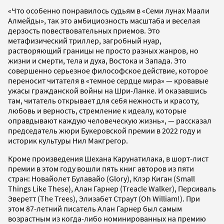
«Что особенно понравилось судьям в «Семи лунах Маали
Алмейды», так это амбициозность масштаба и веселая
дерзость повествовательных приемов. Это
метафизический триллер, загробный нуар,
растворяющий границы не просто разных жанров, но
жизни и смерти, тела и духа, Востока и Запада. Это
совершенно серьезное философское действие, которое
переносит читателя в «темное сердце мира» — кровавые
ужасы гражданской войны на Шри-Ланке. И оказавшись
там, читатель открывает для себя нежность и красоту,
любовь и верность, стремление к идеалу, которые
оправдывают каждую человеческую жизнь», — рассказал
председатель жюри Букеровской премии в 2022 году и
историк культуры Нил Макгрегор.
Кроме произведения Шехана Карунатилака, в шорт-лист
премии в этом году вошли пять книг авторов из пяти
стран: Новайолет Булавайо (Glory), Клэр Киган (Small
Things Like These), Алан Гарнер (Treacle Walker), Персиваль
Эверетт (The Trees), Элизабет Страут (Oh William!). При
этом 87-летний писатель Алан Гарнер был самым
возрастным из когда-либо номинированных на премию