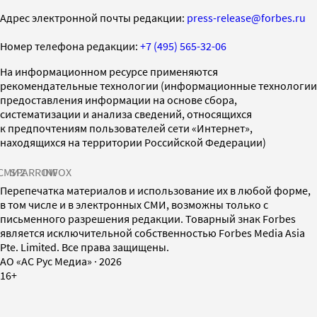
Адрес электронной почты редакции:
press-release@forbes.ru
Номер телефона редакции:
+7 (495) 565-32-06
На информационном ресурсе применяются
рекомендательные технологии (информационные технологии
предоставления информации на основе сбора,
систематизации и анализа сведений, относящихся
к предпочтениям пользователей сети «Интернет»,
находящихся на территории Российской Федерации)
СМИ2
SPARROW
INFOX
Перепечатка материалов и использование их в любой форме,
в том числе и в электронных СМИ, возможны только с
письменного разрешения редакции. Товарный знак Forbes
является исключительной собственностью Forbes Media Asia
Pte. Limited. Все права защищены.
AO «АС Рус Медиа»
·
2026
16+