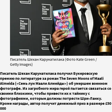
Писатель Шехан Карунатилака (Фото Kate Green /
Getty Images)
Писатель Шехан Карунатилака получил Букеровскую
премию по литературе за роман The Seven Moons of Maali
Almeida («Семь лун Маали Алмейды») об умершем военном
фотографе. Из загробного мира герой пытается связаться со
своими близкими, чтобы привести их к тайнику с
фотографиями, которые должны потрясти Шри-Ланку.
Кроме награды, автор получит денежный приз в размере £50
000