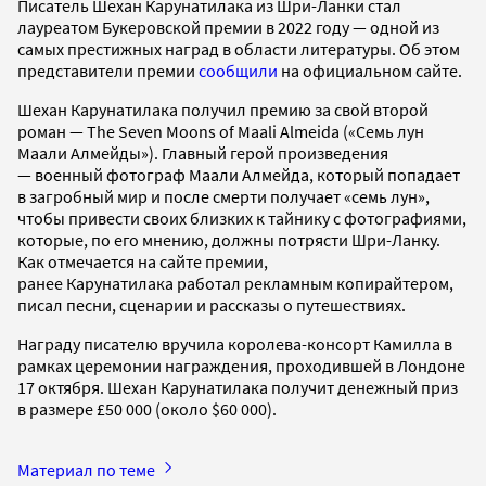
Писатель Шехан Карунатилака из Шри-Ланки стал
лауреатом Букеровской премии в 2022 году — одной из
самых престижных наград в области литературы. Об этом
представители премии
сообщили
на официальном сайте.
Шехан Карунатилака получил премию за свой второй
роман — The Seven Moons of Maali Almeida («Семь лун
Маали Алмейды»). Главный герой произведения
— военный фотограф Маали Алмейда, который попадает
в загробный мир и после смерти получает «семь лун»,
чтобы привести своих близких к тайнику с фотографиями,
которые, по его мнению, должны потрясти Шри-Ланку.
Как отмечается на сайте премии,
ранее Карунатилака работал рекламным копирайтером,
писал песни, сценарии и рассказы о путешествиях.
Награду писателю вручила королева-консорт Камилла в
рамках церемонии награждения, проходившей в Лондоне
17 октября. Шехан Карунатилака получит денежный приз
в размере £50 000 (около $60 000).
Материал по теме