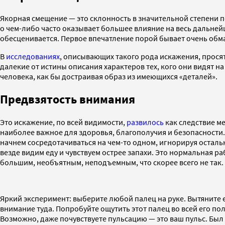
Якорная смещение — это склонность в значительной степени 
о чем-либо часто оказывает большее влияние на весь дальней
обесценивается. Первое впечатление порой бывает очень обм
В
исследованиях
, описывающих такого рода искажения, прос
далекие от истины описания характеров тех, кого они видят 
человека, как бы достраивая образ из имеющихся «деталей».
Предвзятость внимания
Это искажение, по всей видимости,
развилось
как следствие м
наиболее важное для здоровья, благополучия и безопасности
начнем сосредотачиваться на чем-то одном, игнорируя остально
везде видим еду и чувствуем острее запахи. Это нормальная 
большим, необъятным, неподъемным, что скорее всего не так.
Яркий эксперимент: выберите любой палец на руке. Вытяните е
внимание туда. Попробуйте ощутить этот палец во всей его пол
Возможно, даже почувствуете пульсацию — это ваш пульс. Был л