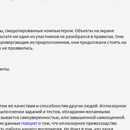
ты, смоделированные компьютером. Объекты на экране
тате ни один из участников не разобрался в правилах. Они
опровергающие их предположения, они продолжали стоять на
к не проявились.
анты.
 тем же качествам и способностям других людей. Иллюзорное
выполнении заданий и тестов, обладании желаемыми
азывается самоуверенностью, или завышенной самооценкой.
гие данные
говорят
о том, что иллюзорное превосходство
сть работы нашего восприятия. Но факт в том, что люди