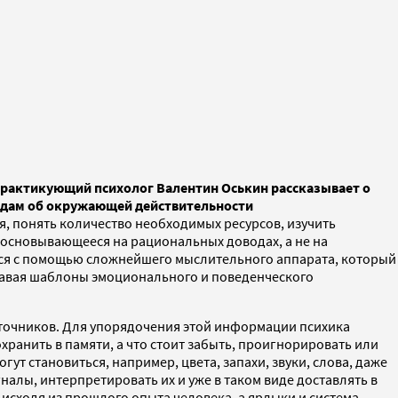
рактикующий психолог Валентин Оськин рассказывает о
одам об окружающей действительности
я, понять количество необходимых ресурсов, изучить
основывающееся на рациональных доводах, а не на
ется с помощью сложнейшего мыслительного аппарата, который
давая шаблоны эмоционального и поведенческого
источников. Для упорядочения этой информации психика
ранить в памяти, а что стоит забыть, проигнорировать или
 становиться, например, цвета, запахи, звуки, слова, даже
алы, интерпретировать их и уже в таком виде доставлять в
исходя из прошлого опыта человека, а ярлыки и система