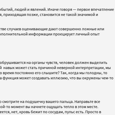
обытий, людей и явлений. Иначе говоря — первое впечатление
я, приходящая позже, становится не такой значимой и
нстве случаев оценивающие дают совершенно ложные или
вии дополнительной информации проецирует личный опыт
обрушивается на органы чувств, человек должен выделить
ый навык может стать причиной неверной интерпретации, мы
о время постоянно его слышите? Так, когда мы голодны, то
эта функция может создавать иллюзию, что вы окружены чем-то
о смотрите на подушечку вашего пальца. Направьте все
кой-то момент вы начнете ощущать тепло в этом месте.
тся, нет, кровь бежит по сосудам, пульс есть. Просто в