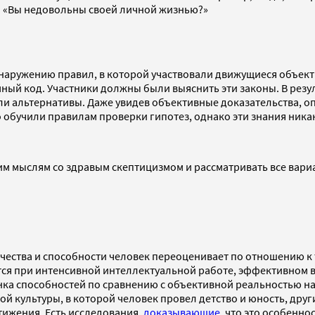
и: «Вы недовольны своей личной жизнью?»
бнаружению правил, в которой участвовали движущиеся объек
й код. Участники должны были выяснить эти законы. В резуль
ли альтернативы. Даже увидев объективные доказательства, 
о обучили правилам проверки гипотез, однако эти знания ника
им мыслям со здравым скептицизмом и рассматривать все вари
ачества и способности человек переоценивает по отношению к
тся при интенсивной интеллектуальной работе, эффективном 
нка способностей по сравнению с объективной реальностью н
той культуры, в которой человек провел детство и юность, дру
тижения. Есть исследования,
доказывающие
, что это особенно