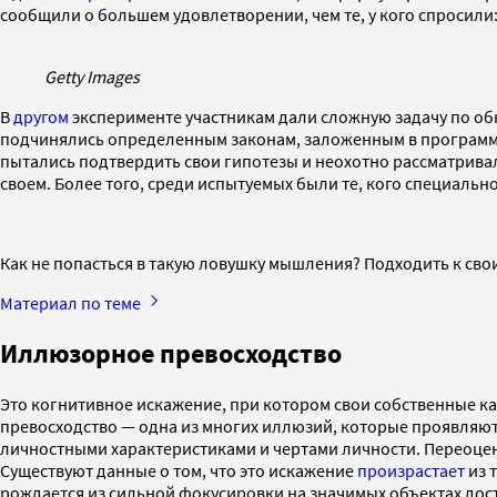
сообщили о большем удовлетворении, чем те, у кого спросил
Getty Images
В
другом
эксперименте участникам дали сложную задачу по о
подчинялись определенным законам, заложенным в программны
пытались подтвердить свои гипотезы и неохотно рассматрива
своем. Более того, среди испытуемых были те, кого специальн
Как не попасться в такую ловушку мышления? Подходить к сво
Материал по теме
Иллюзорное превосходство
Это когнитивное искажение, при котором свои собственные к
превосходство — одна из многих иллюзий, которые проявляю
личностными характеристиками и чертами личности. Переоце
Существуют данные о том, что это искажение
произрастает
из 
рождается из сильной фокусировки на значимых объектах дос