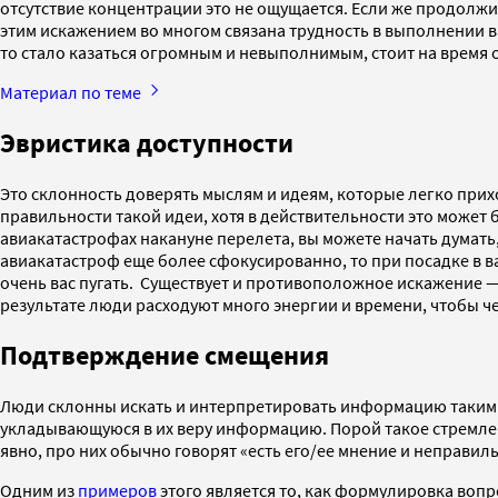
отсутствие концентрации это не ощущается. Если же продолжит
этим искажением во многом связана трудность в выполнении в
то стало казаться огромным и невыполнимым, стоит на время о
Материал по теме
Эвристика доступности
Это склонность доверять мыслям и идеям, которые легко прих
правильности такой идеи, хотя в действительности это может
авиакатастрофах накануне перелета, вы можете начать думать,
авиакатастроф еще более сфокусированно, то при посадке в в
очень вас пугать. Существует и противоположное искажение —
результате люди расходуют много энергии и времени, чтобы ч
Подтверждение смещения
Люди склонны искать и интерпретировать информацию таким об
укладывающуюся в их веру информацию. Порой такое стремлени
явно, про них обычно говорят «есть его/ее мнение и неправил
Одним из
примеров
этого является то, как формулировка воп