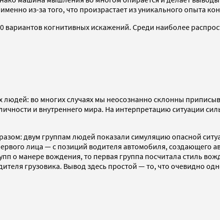
именно из-за того, что произрастает из уникального опыта ко
0 вариантов когнитивных искажений. Среди наиболее распро
х людей: во многих случаях мы неосознанно склонны приписыв
 личности и внутреннего мира. На интерпретацию ситуации сил
азом: двум группам людей показали симуляцию опасной ситуац
 первого лица — с позиций водителя автомобиля, создающего а
упп о манере вождения, то первая группа посчитала стиль вож
дителя грузовика. Вывод здесь простой — то, что очевидно одн