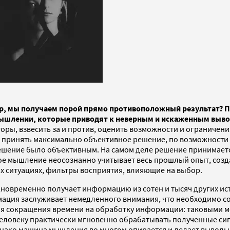
р, мы получаем порой прямо противоположный результат? П
 мышлении, которые приводят к неверным и искаженным выв
оры, взвесить за и против, оценить возможности и ограничени
 принять максимально объективное решение, по возможности 
о решение было объективным. На самом деле решение принима
кое мышление неосознанно учитывает весь прошлый опыт, соз
х ситуациях, фильтры восприятия, влияющие на выбор.
 одновременно получает информацию из сотен и тысяч других 
ация заслуживает немедленного внимания, что необходимо сох
сокращения времени на обработку информации: таковыми могут
еловеку практически мгновенно обрабатывать полученные сигн
днако машина мышления во многом опирается и делает выводы 