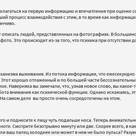
полагаться на первую информацию и впечатления при оценке с
ший процесс взаимодействия с этим, в то время как информаци
анчиво.
ят описать людей, представленных на фотографиях. В больши
на фото. Это происходит из-за того, что психика при отсутст
еханизма выживания. Из потока информации, что ежесекундно 
. Этот хорошо отлаженный и по большей части бессознательн
е. Наверняка вы замечали, что, узнав новое слово, вы какое-т
работа внимания как психической функции. Однако искажаясь, 
 На самом деле вы просто очень сосредоточены на этом.
го и поднесите к лицу чуть подальше носа. Теперь внимательн
ноте. Смотрите безотрывно минуту или две. Скорее всего, в ка
и ваш палец холоднее или может в нем не было пульса? Разумее