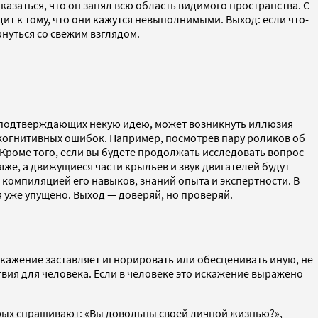
казаться, что он занял всю область видимого пространства. С
т к тому, что они кажутся невыполнимыми. Выход: если что-
рнуться со свежим взглядом.
в, подтверждающих некую идею, может возникнуть иллюзия
 когнитивных ошибок. Например, посмотрев пару роликов об
 Кроме того, если вы будете продолжать исследовать вопрос
е, а движущиеся части крыльев и звук двигателей будут
 компиляцией его навыков, знаний опыта и экспертности. В
я уже упущено. Выход — доверяй, но проверяй.
скажение заставляет игнорировать или обесценивать иную, не
вия для человека. Если в человеке это искажение выражено
орых спрашивают: «Вы довольны своей личной жизнью?»,