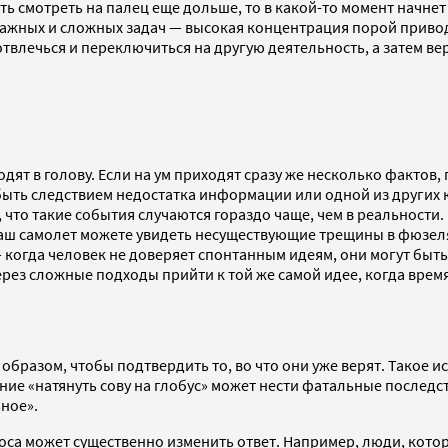
ь смотреть на палец еще дольше, то в какой-то момент начнет 
ажных и сложных задач — высокая концентрация порой приводи
твлечься и переключиться на другую деятельность, а затем ве
одят в голову. Если на ум приходят сразу же несколько факто
 быть следствием недостатка информации или одной из других
 что такие события случаются гораздо чаще, чем в реальности.
аш самолет можете увидеть несуществующие трещины в фюзеляж
 когда человек не доверяет спонтанным идеям, они могут быть
ерез сложные подходы прийти к той же самой идее, когда врем
разом, чтобы подтвердить то, во что они уже верят. Такое и
е «натянуть сову на глобус» может нести фатальные последст
ьное».
роса может существенно изменить ответ. Например, люди, кот