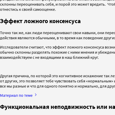
склонны переоценивать себя, и порой это может вредить. Что
отнестись к своей самооценке.
Эффект ложного консенсуса
Точно так же, как люди переоценивают свои навыки, они пере
действия являются обычными, в то время как поведение других
Исследователи считают, что эффект ложного консенсуса возн
обычно склонны разделять похожие с ними мнения и убеждения
взаимодействуем с не входящими в наш ближний круг.
Другая причина, по которой это когнитивное искажение так лег
от других, это позволяет тебе чувствовать себя «нормальным»
все мы разные и что для одного понятно и нормально, для дру
Материал по теме
Функциональная неподвижность или н