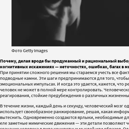
Фото Getty Images
Почему, делая вроде бы продуманный и рациональный выбо
когнитивных искажениях — неточностях, ошибках, багах в
При принятии сложного решения мы стараемся учесть все факт
подводные камни. Эти шаги предпринимаются для того, чтобы
эмоциональных импульсах. И когда это удается, кажется, чт
человек не может в полной мере контролировать. Человечес
реагирования, стойкие предубеждения о различных жизненны
В течение жизни, каждый день и секунду, человеческий мозг
использует своеобразное ранжирование, решая, какая информ
вытеснить. Одновременно создаются ярлыки, необходимые для 
еле заметные мимические движения — эти детали позволяют ч
сознание человека в виде конкретных мыслей или образов. О