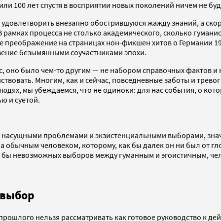
 или 100 лет спустя в восприятии новых поколений ничем не 
 удовлетворить внезапно обострившуюся жажду знаний, а скор
В рамках процесса не столько академического, сколько гуман
е преображение на страницах нон-фикшен хитов о Германии 193
вение безымянными соучастниками эпохи.
ас, оно было чем-то другим — не набором справочных фактов и
ствовать. Многим, как и сейчас, повседневные заботы и трево
людях, мы убеждаемся, что не одиноки: для нас события, о ко
ю и суетой.
ежду насущными проблемами и экзистенциальными выборами, зна
 а обычным человеком, которому, как бы далек он ни был от г
е бы невозможных выборов между гуманным и эгоистичным, ч
 выбор
прошлого нельзя рассматривать как готовое руководство к де