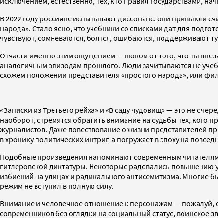
исключением, естественно, тех, кто правил государствами, 
В 2022 году россияне испытывают диссонанс: они привыкли счи
народа». Стало ясно, что учебники со списками дат для подго
чувствуют, сомневаются, боятся, ошибаются, поддерживают ту
Отчасти именно этим ощущением — шоком от того, что ты внеза
аналогичным эпизодам прошлого. Люди зачитываются не учебни
схожем положении представителя «простого народа», или фи
«Записки из Третьего рейха» и «В саду чудовищ» — это не оче
наоборот, стремятся обратить внимание на судьбы тех, кого
журналистов. Даже повествование о жизни представителей пр
в хронику политических интриг, а погружает в эпоху на повсе
Подобные произведения напоминают современным читателям, ч
гитлеровской диктатуры. Некоторые радовались повышению ур
избиений на улицах и радикального антисемитизма. Многие 
режим не вступил в полную силу.
Внимание и человечное отношение к персонажам — пожалуй, са
современников без оглядки на социальный статус, воинское зв