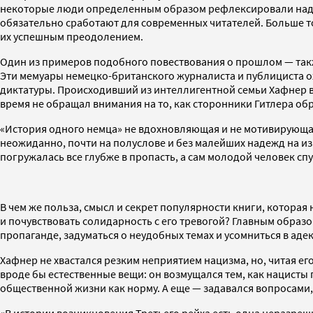
некоторые люди определенным образом рефлексировали над с
обязательно сработают для современных читателей. Больше т
их успешным преодолением.
Один из примеров подобного повествования о прошлом — такж
Эти мемуары немецко-британского журналиста и публициста о
диктатуры. Происходивший из интеллигентной семьи Хафнер в 
время не обращал внимания на то, как сторонники Гитлера об
«История одного немца» не вдохновляющая и не мотивирующая,
неожиданно, почти на полуслове и без малейших надежд на из
погружалась все глубже в пропасть, а сам молодой человек спу
В чем же польза, смысл и секрет популярности книги, которая
и почувствовать солидарность с его тревогой? Главным образо
пропаганде, задуматься о неудобных темах и усомниться в ад
Хафнер не хвастался резким неприятием нацизма, но, читая е
вроде бы естественные вещи: он возмущался тем, как нацисты
общественной жизни как норму. А еще — задавался вопросами,