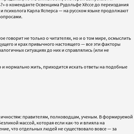
ть?» о коменданте Освенцима Рудольфе Хёссе до переиздания
 и психолога Карла Ясперса — на русском языке продолжают
 вопросами.
 говорит не только о читателях, но и о том мире, осмыслить
ущего и крах привычного настоящего — все эти факторы
алогичных ситуациях до них и справлялись (или не
о и нормально жить, приходится искать ответы на подобные
ичностям: правителям, полководцам, ученым. В формируемой
езликой массой, которая если как-то и влияла на
ние, что отдельных людей не существовало вовсе — за