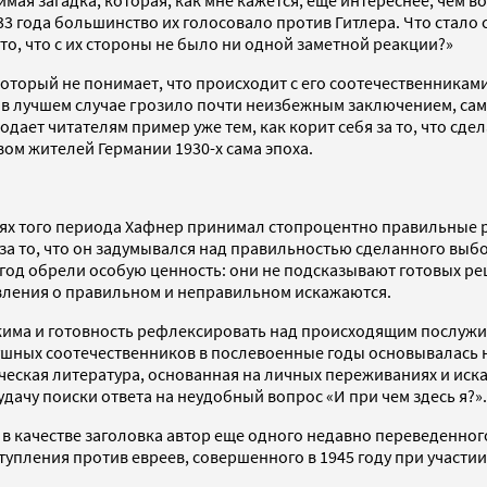
ая загадка, которая, как мне кажется, еще интереснее, чем во
1933 года большинство их голосовало против Гитлера. Что стал
 то, что с их стороны не было ни одной заметной реакции?»
оторый не понимает, что происходит с его соотечественникам
а в лучшем случае грозило почти неизбежным заключением, сам
ает читателям пример уже тем, как корит себя за то, что сдел
ом жителей Германии 1930-х сама эпоха.
циях того периода Хафнер принимал стопроцентно правильные 
 то, что он задумывался над правильностью сделанного выбора
год обрели особую ценность: они не подсказывают готовых ре
авления о правильном и неправильном искажаются.
жима и готовность рефлексировать над происходящим послужил
душных соотечественников в послевоенные годы основывалась 
ическая литература, основанная на личных переживаниях и иск
дачу поиски ответа на неудобный вопрос «И при чем здесь я?»
л в качестве заголовка автор еще одного недавно переведенно
упления против евреев, совершенного в 1945 году при участи