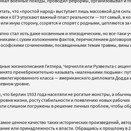
начинал военные походы, проводил реформы, организовывал и 
тать, что «простой народ» выступает лишь массовкой для силь
товки к ЕГЭ упускают важный пласт реальности — тот самый, в 
 или иную сторону, ссорятся и спорят с родными, цепляются з
пно стал хоть даже косвенным и эпизодическим, но все-таки у
ками с сухим изложением фактов, перечислением договоров и 
лософскими сочинениями, посвященными темам травмы, вины 
редные жизнеописания Гитлера, Черчилля или Рузвельта с акце
 принято пренебрежительно называть «маленькими людьми»: пу
ивилегированного класса — американского дипломата Додда и
дневном уровне.
то Берлин 1933 года населяли не рогатые монстры, а обычны
овня жизни, росту стабильности и появлению новых рабочих м
были слишком погружены в решение личных проблем, чтобы об
мое ценное качество таких исторических произведений, автор
ание или принадлежность к власти. Обращаясь к прошлому в 202