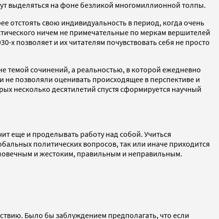
будут выделяться на фоне безликой многомиллионной толпы.
ее отстоять свою индивидуальность в период, когда очень
истического ничем не примечательные по меркам вершителей
0-х позволяет и их читателям почувствовать себя не просто
 не темой сочинений, а реальностью, в которой ежедневно
ги не позволяли оценивать происходящее в перспективе и
торых несколько десятилетий спустя сформируется научный
чит еще и проделывать работу над собой. Учиться
лобальных политических вопросов, так или иначе приходится
еловечным и жестоким, правильным и неправильным.
йствию. Было бы заблуждением предполагать, что если