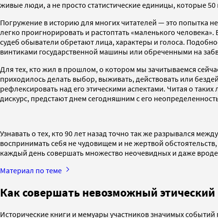
живые люди, а не просто статистические единицы, которые 50
Погружение в историю для многих читателей — это попытка не
легко проигнорировать и растоптать «маленького человека». 
судеб обыватели обретают лица, характеры и голоса. Подобно
винтиками государственной машины или обреченными на заб
Для тех, кто жил в прошлом, о котором мы зачитываемся сейч
приходилось делать выбор, выживать, действовать или бездей
рефлексировать над его этическими аспектами. Читая о таких 
дискурс, предстают днем сегодняшним с его неопределенность
Узнавать о тех, кто 90 лет назад точно так же разрывался м
воспринимать себя не чудовищем и не жертвой обстоятельств,
каждый день совершать множество неочевидных и даже врод
Материал по теме
Как совершать невозможный этический
Исторические книги и мемуары участников значимых событий 