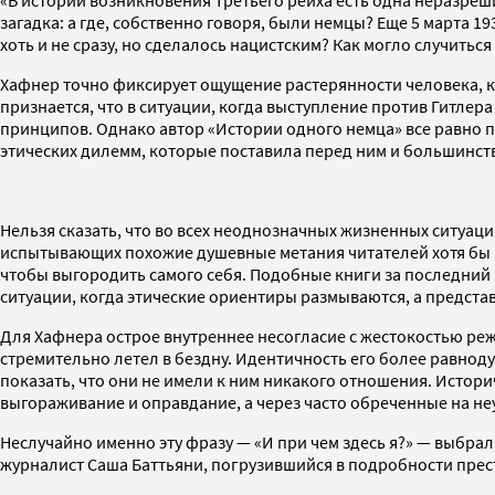
«В истории возникновения Третьего рейха есть одна неразрешим
загадка: а где, собственно говоря, были немцы? Еще 5 марта 
хоть и не сразу, но сделалось нацистским? Как могло случиться
Хафнер точно фиксирует ощущение растерянности человека, к
признается, что в ситуации, когда выступление против Гитлер
принципов. Однако автор «Истории одного немца» все равно под
этических дилемм, которые поставила перед ним и большинств
Нельзя сказать, что во всех неоднозначных жизненных ситуа
испытывающих похожие душевные метания читателей хотя бы за
чтобы выгородить самого себя. Подобные книги за последний 
ситуации, когда этические ориентиры размываются, а предст
Для Хафнера острое внутреннее несогласие с жестокостью ре
стремительно летел в бездну. Идентичность его более равно
показать, что они не имели к ним никакого отношения. Истор
выгораживание и оправдание, а через часто обреченные на неу
Неслучайно именно эту фразу — «И при чем здесь я?» — выбра
журналист Саша Баттьяни, погрузившийся в подробности прест