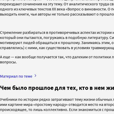
переиздают сочинения на эту тему. От аналитического труда 
одного из ключевых текстов XX века «Вопрос о виновности. О
выходить книги, чьи авторы не только рассказывают о прошл
Стремление разбираться в противоречивых аспектах истории и
который они пытаются, погружаясь в подобную литературу. С
мотивируют людей обращаться к прошлому. Занимаясь этим, они
справлялись) с ними, как существовать в условиях травмирую
А еще — как вообще получается так, что далеким от политики
вопросы.
Материал по теме
Чем было прошлое для тех, кто в нем ж
Учебники по истории редко затрагивают тему жизни обычных
ими картине мира «простому народу» отводится место на второ
происходящее, то лишь коллективно. Если знакомиться с про