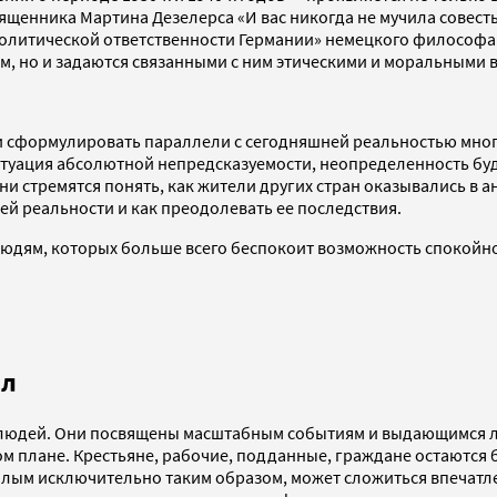
священника Мартина Дезелерса «И вас никогда не мучила совес
 политической ответственности Германии» немецкого философа
ом, но и задаются связанными с ним этическими и моральными
 сформулировать параллели с сегодняшней реальностью многое
итуация абсолютной непредсказуемости, неопределенность буд
 стремятся понять, как жители других стран оказывались в ан
щей реальности и как преодолевать ее последствия.
 людям, которых больше всего беспокоит возможность спокойн
ил
 людей. Они посвящены масштабным событиям и выдающимся л
м плане. Крестьяне, рабочие, подданные, граждане остаются б
шлым исключительно таким образом, может сложиться впечатле