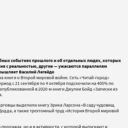
табных событиях прошлого и об отдельных людях, которых
ния с реальностью, другие — ужасаются параллелям
змышляет Василий Легейдо
а книги о Второй мировой войне. Сеть «Читай-город»
риод с 21 сентября по 4 октября подскочили на 405% по
 опубликованной в 2020-м книги Джулии Бойд «Записки из
я.
орговцы выделили книгу Эрика Ларсона «В саду чудовищ.
Додда, а также трехтомный труд «История Второй мировой
продажах, но и в активности, с которой выпускают и