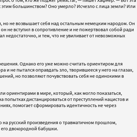
прос о том, кто же поджег рейхстаг, — пишет Хафнер. — Вот эта
о с этим большинством? Оно умерло? Исчезло с лица земли? Или
и, но не возвышает себя над остальным немецким народом. Он
 он не вступил в сопротивление и не пожертвовал собой ради
ал недостаточно, и тем, что не увиливает от невозможных
решения. Однако его уже можно считать ориентиром для
 и не пытался оправдать зло, творившееся у него на глазах,
шений, но позволяют почувствовать себя не одинокими в
и ориентирами в мире, который, как могло показаться,
на попытках дистанцироваться от преступлений нацистов и
аниях, помогает сформировать идентичность не через
.
го на русский произведения о травматичном прошлом,
и его двоюродной бабушки.