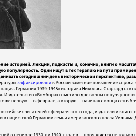
чение историей. Лекции, подкасты и, конечно, книги о масш
ую популярность. Одни ищут в тех терапию на пути примире
оценивать сегодняшний день в исторической перспективе, ра
тературы
зафиксировали
в России заметное повышение спроса н
ация. Германия 1939-1945» историка Николаса Старгардта в пе
ря. Издательство «Бомбора» отметило две волны популярности
ов»: первую — в феврале, а вторую — начиная с конца сентябр
оссийских читателей с февраля этого года, издатели и книгот
и в нацистской Германии семьи американского посла Уильяма 
 о периоде 1930-х и 1940-х годов — проявляется не только в 