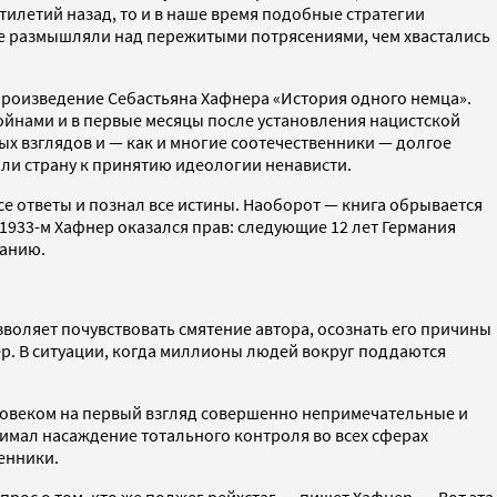
летий назад, то и в наше время подобные стратегии
ее размышляли над пережитыми потрясениями, чем хвастались
произведение Себастьяна Хафнера «История одного немца».
ойнами и в первые месяцы после установления нацистской
х взглядов и — как и многие соотечественники — долгое
али страну к принятию идеологии ненависти.
се ответы и познал все истины. Наоборот — книга обрывается
1933-м Хафнер оказался прав: следующие 12 лет Германия
танию.
зволяет почувствовать смятение автора, осознать его причины
ер. В ситуации, когда миллионы людей вокруг поддаются
человеком на первый взгляд совершенно непримечательные и
нимал насаждение тотального контроля во всех сферах
менники.