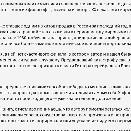
воим опытом и осмысляли свои переживания несколько десяти
ого — многие философы, эссеисты и авторы XX века сами скор
е ставшее одним из хитов продаж в России за последний год 
хватывают ранний этап его жизни в период между мировыми в
начале 1930-х обучался на юриста, придерживался либеральны
ретали все более заметное политическое влияние и подталкив
 в ней нет счастливого финала, в котором автор и нашел бы в
менение ситуации к лучшему. Предвидевший катастрофу еще в 
стя пять лет после прихода к власти Гитлера перебрался в Бри
 не предлагает никаких способов победить смятение, а лишь по
м — в вопросах, которые задает читателям и самому себе Хафн
екватности происходящего — уже значительное достижение.
го книгу, отчетливо понимаешь, что автору помогли остаться 
 принижали евреев, сочувствовал жертвам произвола и не при
 которые часто игнорировали или упускали из виду его совре