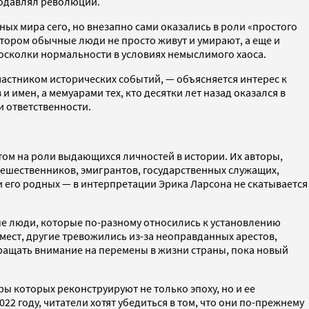
подавлял революции.
ных мира сего, но внезапно сами оказались в роли «простого
котором обычные люди не просто живут и умирают, а еще и
а осколки нормальности в условиях немыслимого хаоса.
частником исторических событий, — объясняется интерес к
имен, а мемуарами тех, кто десятки лет назад оказался в
и ответственности.
нтом на роли выдающихся личностей в истории. Их авторы,
тешественников, эмигрантов, государственных служащих,
 его родных — в интерпретации Эрика Ларсона не скатывается
е люди, которые по-разному относились к установлению
ест, другие тревожились из-за неоправданных арестов,
ращать внимание на перемены в жизни страны, пока новый
ы которых реконструируют не только эпоху, но и ее
2 году, читатели хотят убедиться в том, что они по-прежнему