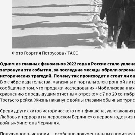
Фото Георгия Петрусова / ТАСС
Одним из главных феноменов 2022 года в России стало увле
затронули эти события, за последние месяцы обрели огромн
исторических трагедий. Почему так происходит и стоит ли 
В октябре издательства, магазины и порталы электронной ли
сообщила о том, что продажи исследования «Мобилизованная н
сравнению с предыдущим отчетным отрезком с 7 по 20 сентяб
Третьего рейха. Жизнь накануне войны глазами обычных турист
Среди других хитов исторического нон-фикшена, увлекающих р
Любовь и террор в гитлеровском Берлине» о первом годе жизн
войны» Уинстона Черчилля.
Популярность истории — особенно документальных произведений