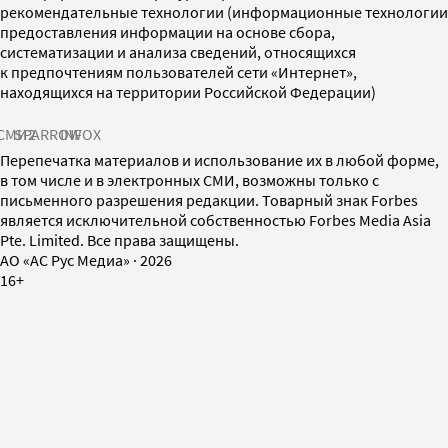
рекомендательные технологии (информационные технологии
предоставления информации на основе сбора,
систематизации и анализа сведений, относящихся
к предпочтениям пользователей сети «Интернет»,
находящихся на территории Российской Федерации)
СМИ2
SPARROW
INFOX
Перепечатка материалов и использование их в любой форме,
в том числе и в электронных СМИ, возможны только с
письменного разрешения редакции. Товарный знак Forbes
является исключительной собственностью Forbes Media Asia
Pte. Limited. Все права защищены.
AO «АС Рус Медиа»
·
2026
16+