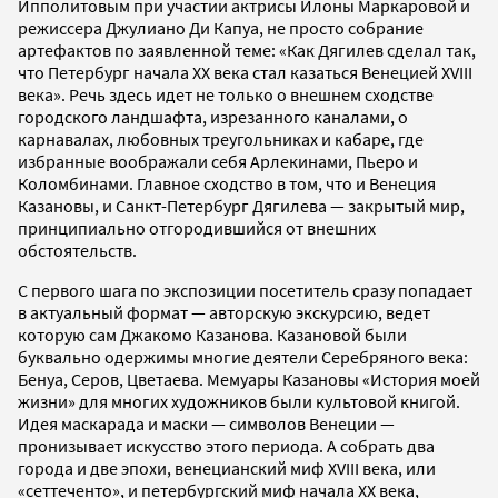
Ипполитовым при участии актрисы Илоны Маркаровой и
режиссера Джулиано Ди Капуа, не просто собрание
артефактов по заявленной теме: «Как Дягилев сделал так,
что Петербург начала ХХ века стал казаться Венецией XVIII
века». Речь здесь идет не только о внешнем сходстве
городского ландшафта, изрезанного каналами, о
карнавалах, любовных треугольниках и кабаре, где
избранные воображали себя Арлекинами, Пьеро и
Коломбинами. Главное сходство в том, что и Венеция
Казановы, и Санкт-Петербург Дягилева — закрытый мир,
принципиально отгородившийся от внешних
обстоятельств.
С первого шага по экспозиции посетитель сразу попадает
в актуальный формат — авторскую экскурсию, ведет
которую сам Джакомо Казанова. Казановой были
буквально одержимы многие деятели Серебряного века:
Бенуа, Серов, Цветаева. Мемуары Казановы «История моей
жизни» для многих художников были культовой книгой.
Идея маскарада и маски — символов Венеции —
пронизывает искусство этого периода. А собрать два
города и две эпохи, венецианский миф XVIII века, или
«сеттеченто», и петербургский миф начала ХХ века,