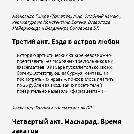
Александр Рыков «Три апельсина. Злобный намек»,
карикатура на Константина Вогака, Всеволода
Мейерхольда и Владимира Соловьева
·
DR
Третий акт. Езда в остров любви
Историю артистических кабаре невозможно
представить без любовных треугольников их
завсегдатаев. В кабаре пускали только своих,
богему. Эстетствующим буржуа, мечтавшим
посмотреть «их нравы», приходилось платить
по 25 рублей за вход. Таких посетителей
презрительно называли «фармацевтами».
Александр Головин «Носы гондол»
·
DR
Четвертый акт. Маскарад. Время
закатов