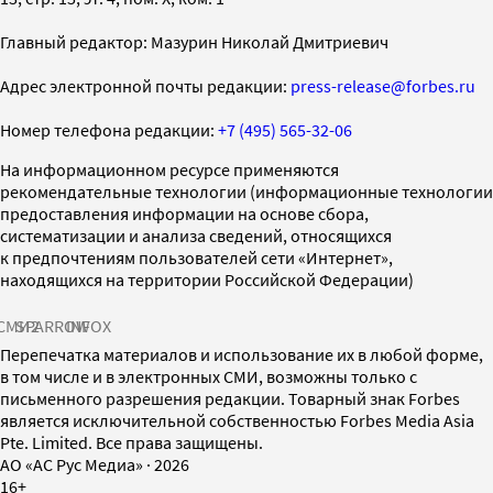
Главный редактор: Мазурин Николай Дмитриевич
Адрес электронной почты редакции:
press-release@forbes.ru
Номер телефона редакции:
+7 (495) 565-32-06
На информационном ресурсе применяются
рекомендательные технологии (информационные технологии
предоставления информации на основе сбора,
систематизации и анализа сведений, относящихся
к предпочтениям пользователей сети «Интернет»,
находящихся на территории Российской Федерации)
СМИ2
SPARROW
INFOX
Перепечатка материалов и использование их в любой форме,
в том числе и в электронных СМИ, возможны только с
письменного разрешения редакции. Товарный знак Forbes
является исключительной собственностью Forbes Media Asia
Pte. Limited. Все права защищены.
AO «АС Рус Медиа»
·
2026
16+