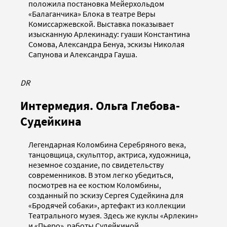
положила постановка Мейерхольдом
«Балаганчика» Блока в театре Веры
Комиссаржевской. Выставка показывает
изысканную Арлекинаду: гуаши Константина
Сомова, Александра Бенуа, эскизы Николая
Сапунова и Александра Гауша.
DR
Интермедия. Ольга Глебова-
Судейкина
Легендарная Коломбина Серебряного века,
танцовщица, скульптор, актриса, художница,
неземное создание, по свидетельству
современников. В этом легко убедиться,
посмотрев на ее костюм Коломбины,
созданный по эскизу Сергея Судейкина для
«Бродячей собаки», артефакт из коллекции
Театрального музея. Здесь же куклы «Арлекин»
и «Пьеро» работы Судейкиной.