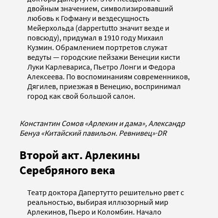
двойным значением, символизировавший
любовь к Гофману и вездесущность
Мейерхольда (dappertuttо значит везде и
повсюду), придумал в 1910 году Михаил
Кузмин. Обрамлением портретов служат
ведуты — городские пейзажи Венеции кисти
Луки Карлевариса, Пьетро Лонги и Федора
Алексеева. По воспоминаниям современников,
Дягилев, приезжая в Венецию, воспринимал
город как свой большой салон.
Константин Сомов «Арлекин и дама», Александр
Бенуа «Китайский павильон. Ревнивец»
·
DR
Второй акт. Арлекины
Серебряного века
Театр доктора Дапертутто решительно рвет с
реальностью, выбирая иллюзорный мир
Арлекинов, Пьеро и Коломбин. Начало