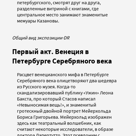
петербургского, смотрят друг на друга,
разделенные витриной с книгами, где
центральное место занимают знаменитые
мемуары Казановы.
Общий вид экспозиции
·
DR
Первый акт. Венеция в
Петербурге Серебряного века
Расцвет венецианского мифа в Петербурге
Серебряного века олицетворяют два шедевра
из Русского музея. Когда-то
скандализировавший публику «Ужин» Леона
Бакста, про который Стасов написал
«Невыносимая вещь!», и знаменитый
гротескный двойной портрет Мейерхольда
Бориса Григорьева. Мейерхольд изображен
здесь как театральный волшебник, как
считают некоторые исследователи, в образе
доктора Дапертутто. Этот псевдоним с