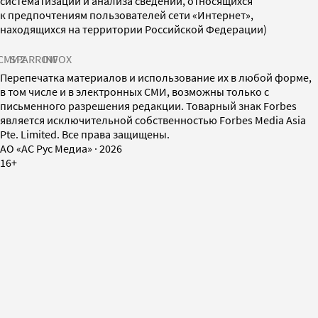
систематизации и анализа сведений, относящихся
к предпочтениям пользователей сети «Интернет»,
находящихся на территории Российской Федерации)
СМИ2
SPARROW
INFOX
Перепечатка материалов и использование их в любой форме,
в том числе и в электронных СМИ, возможны только с
письменного разрешения редакции. Товарный знак Forbes
является исключительной собственностью Forbes Media Asia
Pte. Limited. Все права защищены.
AO «АС Рус Медиа»
·
2026
16+