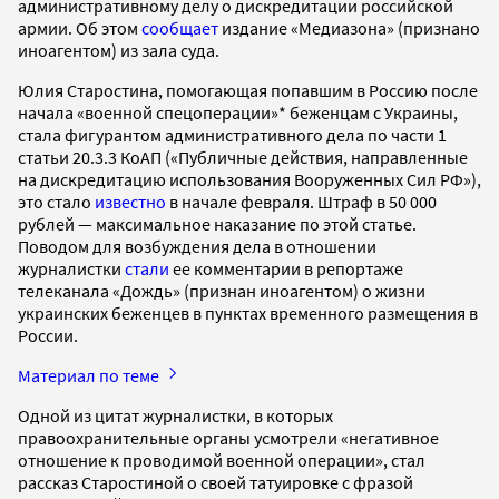
административному делу о дискредитации российской
армии. Об этом
сообщает
издание «Медиазона» (признано
иноагентом) из зала суда.
Юлия Старостина, помогающая попавшим в Россию после
начала «военной спецоперации»* беженцам с Украины,
стала фигурантом административного дела по части 1
статьи 20.3.3 КоАП («Публичные действия, направленные
на дискредитацию использования Вооруженных Сил РФ»),
это стало
известно
в начале февраля. Штраф в 50 000
рублей — максимальное наказание по этой статье.
Поводом для возбуждения дела в отношении
журналистки
стали
ее комментарии в репортаже
телеканала «Дождь» (признан иноагентом) о жизни
украинских беженцев в пунктах временного размещения в
России.
Материал по теме
Одной из цитат журналистки, в которых
правоохранительные органы усмотрели «негативное
отношение к проводимой военной операции», стал
рассказ Старостиной о своей татуировке с фразой