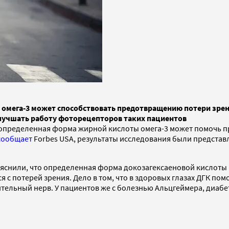
 омега-3 может способствовать предотвращению потери зрен
улучшать работу фоторецепторов таких пациентов
 определенная форма жирной кислоты омега-3 может помочь п
сообщает
Forbes USA, результаты исследования были предста
выяснили, что определенная форма докозагексаеновой кислот
ся с потерей зрения. Дело в том, что в здоровых глазах ДГК 
зрительный нерв. У пациентов же с болезнью Альцгеймера, диа