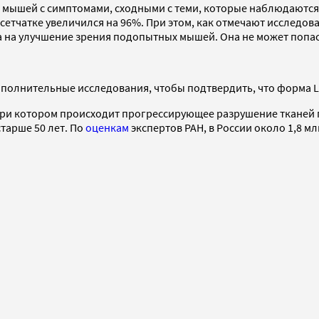
 мышей с симптомами, сходными с теми, которые наблюдаются
етчатке увеличился на 96%. При этом, как отмечают исследов
 на улучшение зрения подопытных мышей. Она не может попасть
ополнительные исследования, чтобы подтвердить, что форма 
и котором происходит прогрессирующее разрушение тканей го
тарше 50 лет. По
оценкам
экспертов РАН, в России около 1,8 