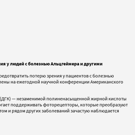
ия у людей с болезнью Альцгеймера и другими
редотвратить потерю зрения у пациентов с болезнью
влены на ежегодной научной конференции Американского
ы (ДГК) — незаменимой полиненасыщенной жирной кислоты
помогает поддерживать фоторецепторы, которые преобразуют
бетом и рядом других заболеваний зачастую наблюдается