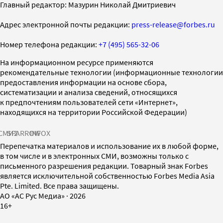
Главный редактор: Мазурин Николай Дмитриевич
Адрес электронной почты редакции:
press-release@forbes.ru
Номер телефона редакции:
+7 (495) 565-32-06
На информационном ресурсе применяются
рекомендательные технологии (информационные технологии
предоставления информации на основе сбора,
систематизации и анализа сведений, относящихся
к предпочтениям пользователей сети «Интернет»,
находящихся на территории Российской Федерации)
СМИ2
SPARROW
INFOX
Перепечатка материалов и использование их в любой форме,
в том числе и в электронных СМИ, возможны только с
письменного разрешения редакции. Товарный знак Forbes
является исключительной собственностью Forbes Media Asia
Pte. Limited. Все права защищены.
AO «АС Рус Медиа»
·
2026
16+