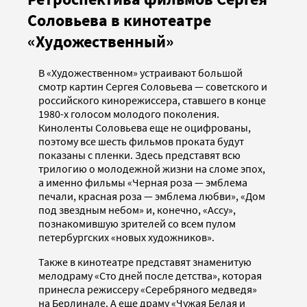
Соловьева в кинотеатре
«Художественный»
В «Художественном» устраивают большой
смотр картин Сергея Соловьева — советского и
российского кинорежиссера, ставшего в конце
1980-х голосом молодого поколения.
Киноленты Соловьева еще не оцифрованы,
поэтому все шесть фильмов проката будут
показаны с пленки. Здесь представят всю
трилогию о молодежной жизни на сломе эпох,
а именно фильмы «Черная роза — эмблема
печали, красная роза — эмблема любви», «Дом
под звездным небом» и, конечно, «Ассу»,
познакомившую зрителей со всем пулом
петербургских «новых художников».
Также в кинотеатре представят знаменитую
мелодраму «Сто дней после детства», которая
принесла режиссеру «Серебряного медведя»
на Берлинале. А еще драму «Чужая Белая и