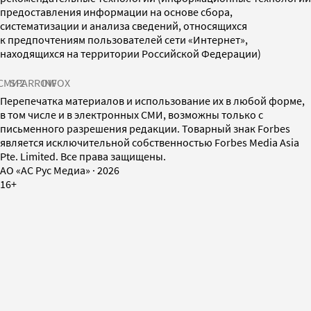
предоставления информации на основе сбора,
систематизации и анализа сведений, относящихся
к предпочтениям пользователей сети «Интернет»,
находящихся на территории Российской Федерации)
СМИ2
SPARROW
INFOX
Перепечатка материалов и использование их в любой форме,
в том числе и в электронных СМИ, возможны только с
письменного разрешения редакции. Товарный знак Forbes
является исключительной собственностью Forbes Media Asia
Pte. Limited. Все права защищены.
AO «АС Рус Медиа»
·
2026
16+