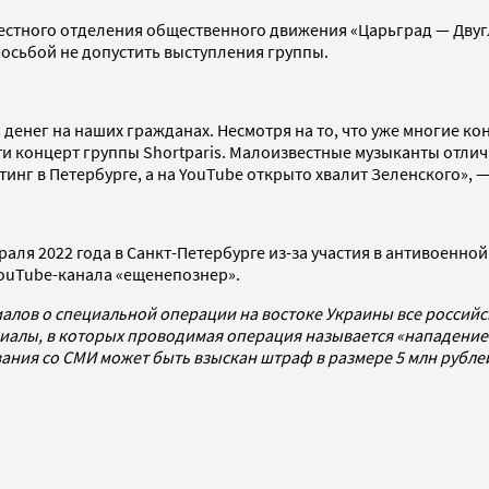
местного отделения общественного движения «Царьград — Двуг
росьбой не допустить выступления группы.
енег на наших гражданах. Несмотря на то, что уже многие кон
ти концерт группы Shortparis. Малоизвестные музыканты отлич
тинг в Петербурге, а на YouTube открыто хвалит Зеленского»,
аля 2022 года в Санкт-Петербурге из-за участия в антивоенной
YouTube-канала «ещенепознер».
алов о специальной операции на востоке Украины все россий
алы, в которых проводимая операция называется «нападением
ования со СМИ может быть взыскан штраф в размере 5 млн рубл