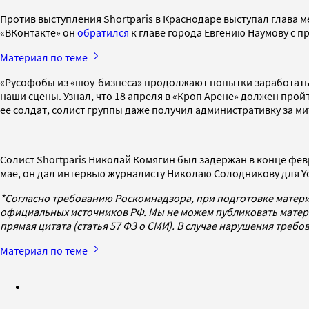
Против выступления Shortparis в Краснодаре выступал глава 
«ВКонтакте» он
обратился
к главе города Евгению Наумову с п
Материал по теме
«Русофобы из «шоу-бизнеса» продолжают попытки заработать д
наши сцены. Узнал, что 18 апреля в «Кроп Арене» должен прой
ее солдат, солист группы даже получил административку за ми
Солист Shortparis Николай Комягин был задержан в конце февр
мае, он дал интервью журналисту Николаю Солодникову для 
*Согласно требованию Роскомнадзора, при подготовке матери
официальных источников РФ. Мы не можем публиковать матери
прямая цитата (статья 57 ФЗ о СМИ). В случае нарушения треб
Материал по теме