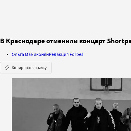
В Краснодаре отменили концерт Shortp
Ольга Мамиконян
Редакция Forbes
Копировать ссылку