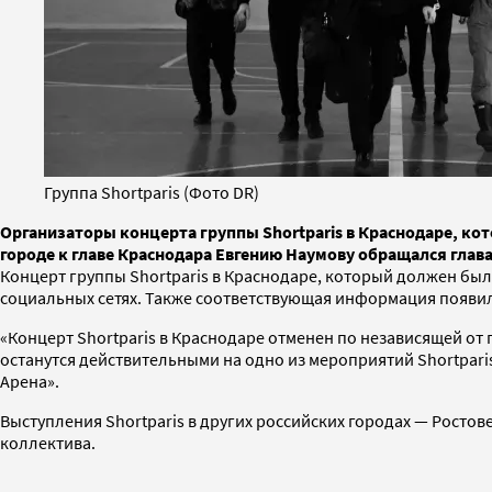
Группа Shortparis (Фото DR)
Организаторы концерта группы Shortparis в Краснодаре, кот
городе к главе Краснодара Евгению Наумову обращался гла
Концерт группы Shortparis в Краснодаре, который должен бы
социальных сетях. Также соответствующая информация появ
«Концерт Shortparis в Краснодаре отменен по независящей от
останутся действительными на одно из мероприятий Shortpari
Арена».
Выступления Shortparis в других российских городах — Росто
коллектива.