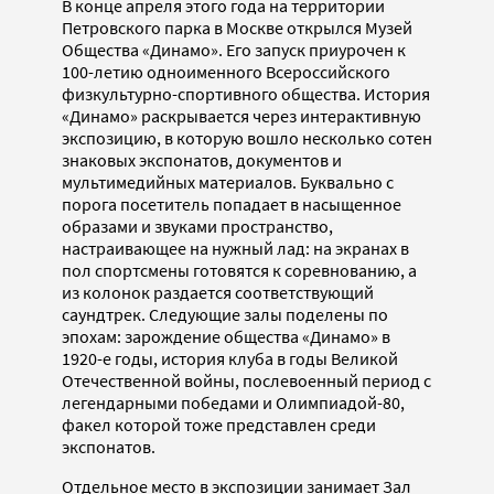
В конце апреля этого года на территории
Петровского парка в Москве открылся Музей
Общества «Динамо». Его запуск приурочен к
100-летию одноименного Всероссийского
физкультурно-спортивного общества. История
«Динамо» раскрывается через интерактивную
экспозицию, в которую вошло несколько сотен
знаковых экспонатов, документов и
мультимедийных материалов. Буквально с
порога посетитель попадает в насыщенное
образами и звуками пространство,
настраивающее на нужный лад: на экранах в
пол спортсмены готовятся к соревнованию, а
из колонок раздается соответствующий
саундтрек. Следующие залы поделены по
эпохам: зарождение общества «Динамо» в
1920-е годы, история клуба в годы Великой
Отечественной войны, послевоенный период с
легендарными победами и Олимпиадой-80,
факел которой тоже представлен среди
экспонатов.
Отдельное место в экспозиции занимает Зал