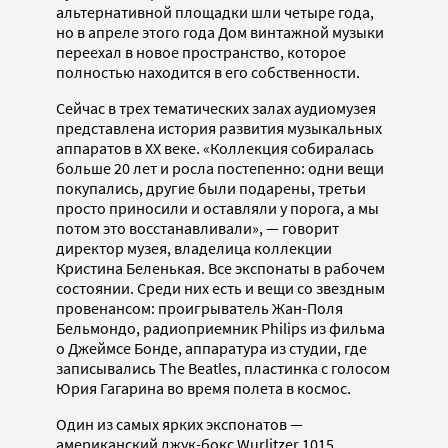
альтернативной площадки шли четыре года,
но в апреле этого года Дом винтажной музыки
переехал в новое пространство, которое
полностью находится в его собственности.
Сейчас в трех тематических залах аудиомузея
представлена история развития музыкальных
аппаратов в ХХ веке. «Коллекция собиралась
больше 20 лет и росла постепенно: одни вещи
покупались, другие были подарены, третьи
просто приносили и оставляли у порога, а мы
потом это восстанавливали», — говорит
директор музея, владелица коллекции
Кристина Беленькая. Все экспонаты в рабочем
состоянии. Среди них есть и вещи со звездным
провенансом: проигрыватель Жан-Поля
Бельмондо, радиоприемник Philips из фильма
о Джеймсе Бонде, аппаратура из студии, где
записывались The Beatles, пластинка с голосом
Юрия Гагарина во время полета в космос.
Один из самых ярких экспонатов —
американский джук-бокс Wurlitzer 1015,