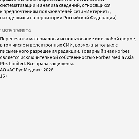
систематизации и анализа сведений, относящихся
к предпочтениям пользователей сети «Интернет»,
находящихся на территории Российской Федерации)
СМИ2
SPARROW
INFOX
Перепечатка материалов и использование их в любой форме,
в том числе и в электронных СМИ, возможны только с
письменного разрешения редакции. Товарный знак Forbes
является исключительной собственностью Forbes Media Asia
Pte. Limited. Все права защищены.
AO «АС Рус Медиа»
·
2026
16+