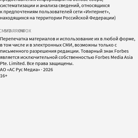
систематизации и анализа сведений, относящихся
к предпочтениям пользователей сети «Интернет»,
находящихся на территории Российской Федерации)
СМИ2
SPARROW
INFOX
Перепечатка материалов и использование их в любой форме,
в том числе и в электронных СМИ, возможны только с
письменного разрешения редакции. Товарный знак Forbes
является исключительной собственностью Forbes Media Asia
Pte. Limited. Все права защищены.
AO «АС Рус Медиа»
·
2026
16+