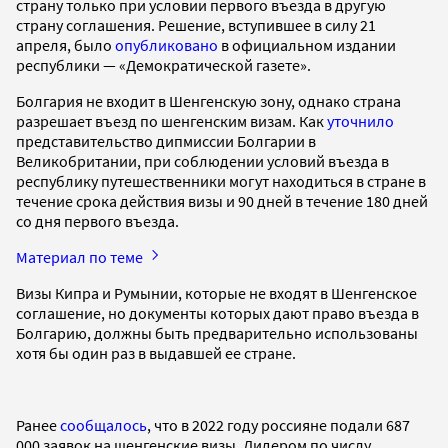
страну только при условии первого въезда в другую
страну соглашения. Решение, вступившее в силу 21
апреля, было
опубликовано
в официальном издании
республики — «Демократической газете».
Болгария не входит в Шенгенскую зону, однако страна
разрешает въезд по шенгенским визам. Как
уточнило
представительство дипмиссии Болгарии в
Великобритании, при соблюдении условий въезда в
республику путешественники могут находиться в стране в
течение срока действия визы и 90 дней в течение 180 дней
со дня первого въезда.
Материал по теме
Визы Кипра и Румынии, которые не входят в Шенгенское
соглашение, но документы которых дают право въезда в
Болгарию, должны быть предварительно использованы
хотя бы один раз в выдавшей ее стране.
Ранее
сообщалось
, что в 2022 году россияне подали 687
000 заявок на шенгенские визы. Лидером по числу