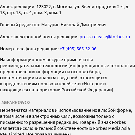
Адрес редакции: 123022, г. Москва, ул. Звенигородская 2-я, д.
13, стр. 15, эт. 4, пом. X, ком. 1
Главный редактор: Мазурин Николай Дмитриевич
Адрес электронной почты редакции:
press-release@forbes.ru
Номер телефона редакции:
+7 (495) 565-32-06
На информационном ресурсе применяются
рекомендательные технологии (информационные технологии
предоставления информации на основе сбора,
систематизации и анализа сведений, относящихся
к предпочтениям пользователей сети «Интернет»,
находящихся на территории Российской Федерации)
СМИ2
SPARROW
INFOX
Перепечатка материалов и использование их в любой форме,
в том числе и в электронных СМИ, возможны только с
письменного разрешения редакции. Товарный знак Forbes
является исключительной собственностью Forbes Media Asia
Pte. Limited. Все права защищены.