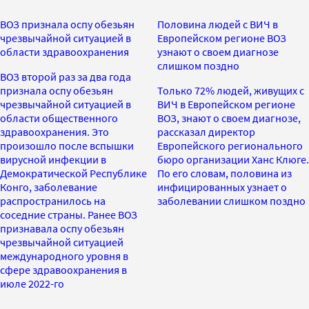
ВОЗ признала оспу обезьян
Половина людей с ВИЧ в
чрезвычайной ситуацией в
Европейском регионе ВОЗ
области здравоохранения
узнают о своем диагнозе
слишком поздно
ВОЗ второй раз за два года
признала оспу обезьян
Только 72% людей, живущих с
чрезвычайной ситуацией в
ВИЧ в Европейском регионе
области общественного
ВОЗ, знают о своем диагнозе,
здравоохранения. Это
рассказал директор
произошло после вспышки
Европейского регионального
вирусной инфекции в
бюро организации Ханс Клюге.
Демократической Республике
По его словам, половина из
Конго, заболевание
инфицированных узнает о
распространилось на
заболевании слишком поздно
соседние страны. Ранее ВОЗ
признавала оспу обезьян
чрезвычайной ситуацией
международного уровня в
сфере здравоохранения в
июле 2022-го