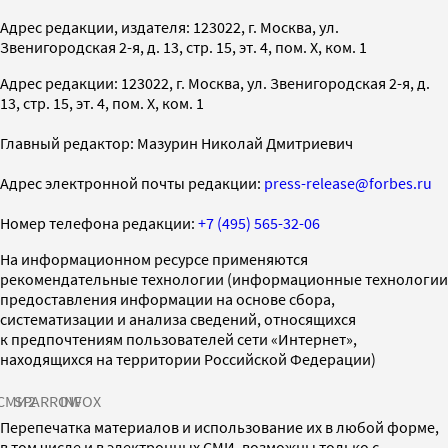
Адрес редакции, издателя: 123022, г. Москва, ул.
Звенигородская 2-я, д. 13, стр. 15, эт. 4, пом. X, ком. 1
Адрес редакции: 123022, г. Москва, ул. Звенигородская 2-я, д.
13, стр. 15, эт. 4, пом. X, ком. 1
Главный редактор: Мазурин Николай Дмитриевич
Адрес электронной почты редакции:
press-release@forbes.ru
Номер телефона редакции:
+7 (495) 565-32-06
На информационном ресурсе применяются
рекомендательные технологии (информационные технологии
предоставления информации на основе сбора,
систематизации и анализа сведений, относящихся
к предпочтениям пользователей сети «Интернет»,
находящихся на территории Российской Федерации)
СМИ2
SPARROW
INFOX
Перепечатка материалов и использование их в любой форме,
в том числе и в электронных СМИ, возможны только с