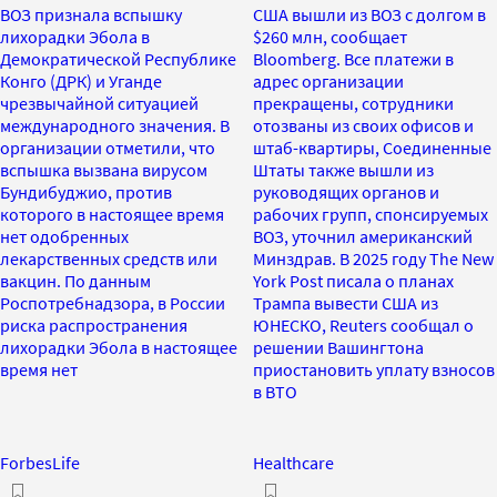
ВОЗ признала вспышку
США вышли из ВОЗ с долгом в
лихорадки Эбола в
$260 млн, сообщает
Демократической Республике
Bloomberg. Все платежи в
Конго (ДРК) и Уганде
адрес организации
чрезвычайной ситуацией
прекращены, сотрудники
международного значения. В
отозваны из своих офисов и
организации отметили, что
штаб-квартиры, Соединенные
вспышка вызвана вирусом
Штаты также вышли из
Бундибуджио, против
руководящих органов и
которого в настоящее время
рабочих групп, спонсируемых
нет одобренных
ВОЗ, уточнил американский
лекарственных средств или
Минздрав. В 2025 году The New
вакцин. По данным
York Post писала о планах
Роспотребнадзора, в России
Трампа вывести США из
риска распространения
ЮНЕСКО, Reuters сообщал о
лихорадки Эбола в настоящее
решении Вашингтона
время нет
приостановить уплату взносов
в ВТО
ForbesLife
Healthcare