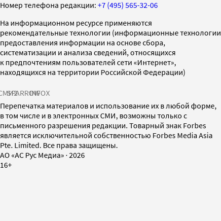
Номер телефона редакции:
+7 (495) 565-32-06
На информационном ресурсе применяются
рекомендательные технологии (информационные технологии
предоставления информации на основе сбора,
систематизации и анализа сведений, относящихся
к предпочтениям пользователей сети «Интернет»,
находящихся на территории Российской Федерации)
СМИ2
SPARROW
INFOX
Перепечатка материалов и использование их в любой форме,
в том числе и в электронных СМИ, возможны только с
письменного разрешения редакции. Товарный знак Forbes
является исключительной собственностью Forbes Media Asia
Pte. Limited. Все права защищены.
AO «АС Рус Медиа»
·
2026
16+