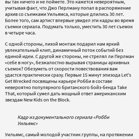
вы так ничего и не поймете. Это кажется невероятным,
учитывая факт, что Джо Перлману попал в распоряжение
архив со съемками Уильямса, которые длились 30 лет.
Более того, сам артист впервые увидел эти кадры во время
съемки сериала. Подумать только, уместить 30 лет съемок
в четыре часа.
С одной стороны, лихой монтаж подарил нам яркий
увлекательный клип, динамичный поток событий без
единой идеи. С другой же стороны, не стрелял ли Перлман
«себе в ногу», безжалостно вырывая страницы архивных
съемок? Обезуметь от скорости повествования вам
удастся практически сразу. Первые 15 минут эпизода Let's
Get Wrecked посвящены карьере Робби в составе
невероятно популярного британского бойз-бенда Take
That, который сумел дать мощный ответ американским
звездам New Kids on the Block.
Кадр из документального сериала «Робби
Уильямс»
Уильямс, самый молодой участник группы, на протяжении