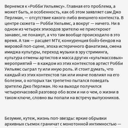
Вернемся к «Робби Уильямсу». Главная его проблема, а
может быть, и особенность, как об этом заявляет сам Джо
Перлман, — отсутствие какого-либо внешнего контекста. В
центре сюжета — Робби Уильямс, а вокруг — ничего. Ни в
одном из четырех эпизодов зрителю не приоткроют
занавес, не покажут, а что там вообще происходило в это
время. А там — расцвет MTV, конкуренция бойз-бендов на
мировой поп-сцене, эпоха истеричного фанатизма, смена
имиджа культуры, переход музыки в эру стриминга,
культура отмены артистов и масса других «культмассовых»
мероприятий — в каждом из этих контекстов артист Робби
Уильямс сыграл ту или иную роль. И стоит думать, что
каждый из этих контекстов так или иначе повлиял на его
болезни, о которых так трепетно пытался поведать
зрителю Джо Перлман. Но на выходе получился
четырехчасовой разговор обо всем и ни о чем, о жизни в
таком ключе, словно вы попали на встречу выпускников.
Безумие, кутеж, жизнь поп-звезды: яркие обрывки
архивных съемок граничат с монотонной интимностью —