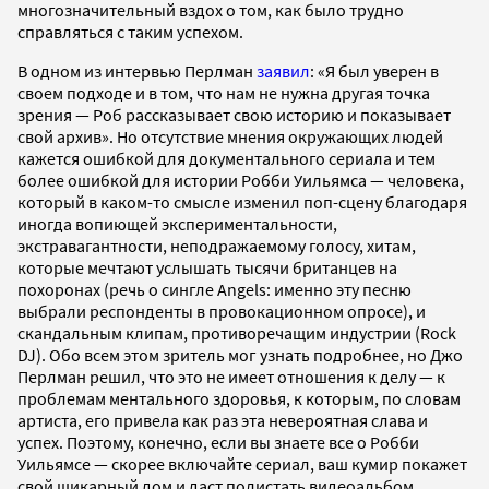
многозначительный вздох о том, как было трудно
справляться с таким успехом.
В одном из интервью Перлман
заявил
: «Я был уверен в
своем подходе и в том, что нам не нужна другая точка
зрения — Роб рассказывает свою историю и показывает
свой архив». Но отсутствие мнения окружающих людей
кажется ошибкой для документального сериала и тем
более ошибкой для истории Робби Уильямса — человека,
который в каком-то смысле изменил поп-сцену благодаря
иногда вопиющей экспериментальности,
экстравагантности, неподражаемому голосу, хитам,
которые мечтают услышать тысячи британцев на
похоронах (речь о сингле Angels: именно эту песню
выбрали респонденты в провокационном опросе), и
скандальным клипам, противоречащим индустрии (Rock
DJ). Обо всем этом зритель мог узнать подробнее, но Джо
Перлман решил, что это не имеет отношения к делу — к
проблемам ментального здоровья, к которым, по словам
артиста, его привела как раз эта невероятная слава и
успех. Поэтому, конечно, если вы знаете все о Робби
Уильямсе — скорее включайте сериал, ваш кумир покажет
свой шикарный дом и даст полистать видеоальбом.