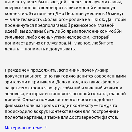
пяти лет учился быть звездой, грелся под лучами славы,
впервые попал в водоворот зависимостей и покинул
коллектив. Эти пять лет Джо Перлман уместил в 15 минут
— в длительность «большого» ролика на TikTok. Да, чтобы
проникнуться предполагаемой режиссером главной
идеей, вы должны быть либо ярым поклонником Робби
Уильямса, либо очень чутким человеком, который
понимает других с полуслова. И, главное, любит это
делать — понимать и додумывать.
Прежде чем продолжить, вспомним, почему жанр
документального кино так горячо ценится современными
зрителями и критиками. Дело в том, что такие фильмы
чаще всего строятся вокруг событий и явлений из жизни
человека, которые и становятся основой сюжета, главной
линией. Однако помимо остового героя в подобных
фильмах большая роль отходит контексту — тому, что
происходило вокруг. Контекст важен для построения и
полноты картины, а также для достоверности фактов.
Материал по теме