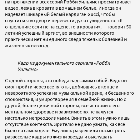
на протяжении всех серий Робби Уильямс просматривает
видео, лежа в кровати в домашнем белье. Иногда он
надевает шикарный белый кардиган Gucci, чтобы
спуститься во двор и перевести дух от увиденного. «Я
отшельник: если не на сцене, то в кровати», — говорит 50-
летний успешный артист, во внешности которого
практически нет ни единого следа тяжелых болезней и
жизненных невзгод.
Кадр из документального сериала «Робби
Уильямс»
С одной стороны, это победа над самим собой. Ведь он
смог пройти через все тяготы, добившись в конце и
невероятного успеха на музыкальной арене, и бесценного
спокойствия, и умиротворения в семейной жизни. Но с
другой, более циничной стороны, все истории о его
ментальном здоровье и зависимостях не кажутся
настолько непреодолимыми. Винить в этом нужно лишь
отсутствие контекста. Зрителю не дано узнать, как все
было на самом деле. Ему лишь разрешили посмотреть
развеселые кадры из жизни звезды и выслушать