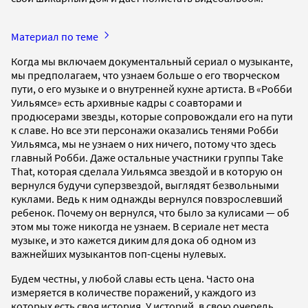
Материал по теме
Когда мы включаем документальный сериал о музыканте,
мы предполагаем, что узнаем больше о его творческом
пути, о его музыке и о внутренней кухне артиста. В «Робби
Уильямсе» есть архивные кадры с соавторами и
продюсерами звезды, которые сопровождали его на пути
к славе. Но все эти персонажи оказались тенями Робби
Уильямса, мы не узнаем о них ничего, потому что здесь
главный Робби. Даже остальные участники группы Take
That, которая сделала Уильямса звездой и в которую он
вернулся будучи суперзвездой, выглядят безвольными
куклами. Ведь к ним однажды вернулся повзрослевший
ребенок. Почему он вернулся, что было за кулисами — об
этом мы тоже никогда не узнаем. В сериале нет места
музыке, и это кажется диким для дока об одном из
важнейших музыкантов поп-сцены нулевых.
Будем честны, у любой славы есть цена. Часто она
измеряется в количестве поражений, у каждого из
которых есть своя история. У историй, в свою очередь,