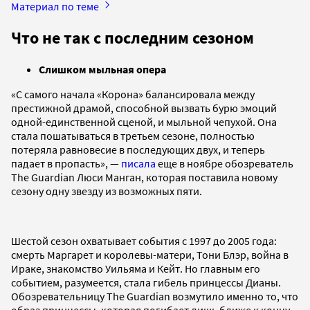
Материал по теме
Что не так с последним сезоном
Слишком мыльная опера
«С самого начала «Корона» балансировала между
престижной драмой, способной вызвать бурю эмоций
одной-единственной сценой, и мыльной чепухой. Она
стала пошатываться в третьем сезоне, полностью
потеряла равновесие в последующих двух, и теперь
падает в пропасть», —
писала
еще в ноябре обозреватель
The Guardian Люси Манган, которая поставила новому
сезону одну звезду из возможных пяти.
Шестой сезон охватывает события с 1997 до 2005 года:
смерть Маргарет и королевы-матери, Тони Блэр, война в
Ираке, знакомство Уильяма и Кейт. Но главным его
событием, разумеется, стала гибель принцессы Дианы.
Обозревательницу The Guardian возмутило именно то, что
образ принцессы, которая погибает лишь ближе к концу