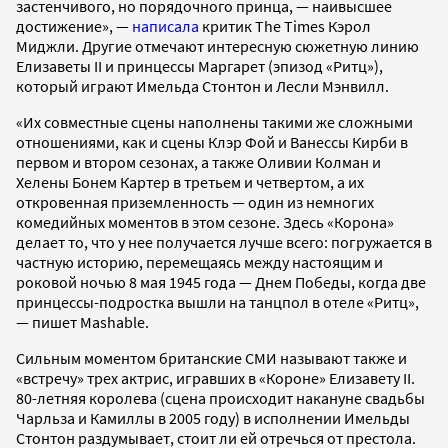
застенчивого, но порядочного принца, — наивысшее
достижение», —
написала
критик The Times Кэрол
Миджли. Другие отмечают интересную сюжетную линию
Елизаветы II и принцессы Маргарет (эпизод «Ритц»),
который играют Имельда Стонтон и Лесли Мэнвилл.
«Их совместные сцены наполнены такими же сложными
отношениями, как и сцены Клэр Фой и Ванессы Кирби в
первом и втором сезонах, а также Оливии Колман и
Хелены Бонем Картер в третьем и четвертом, а их
откровенная приземленность — один из немногих
комедийных моментов в этом сезоне. Здесь «Корона»
делает то, что у нее получается лучше всего: погружается в
частную историю, перемещаясь между настоящим и
роковой ночью 8 мая 1945 года — Днем Победы, когда две
принцессы-подростка вышли на танцпол в отеле «Ритц»,
— пишет Mashable.
Сильным моментом британские СМИ называют также и
«встречу» трех актрис, игравших в «Короне» Елизавету II.
80-летняя королева (сцена происходит накануне свадьбы
Чарльза и Камиллы в 2005 году) в исполнении Имельды
Стонтон раздумывает, стоит ли ей отречься от престола.