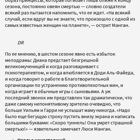
сезона, постоянно овеян смертью — словно создатели
всякий раз пытаются напомнить, что ее ждет. «На всякий
случай, если вдруг вы не знаете, что произошло с одной из
самых известных женщин на планете», — острит Манган.
DR
По ее мнению, в шестом сезоне явно есть избыток
мелодрамы: Диана предстает безгрешной
великомученицей и когда разговаривает с
психотерапевтом, и когда влюбляется в Доди Аль-Файеда,
и когда говорит о работе в благотворительной
организации по устранению противопехотных мин, и
когда играет в обычные игры с сыновьями. А уж
последний звонок им представлен так драматически, что
даже самому непонятливому зрителю очевидно, что
больше Уильям и Гарри не услышат маму никогда. «Надо
было еще бегущую строку пустить внизу экрана и написать
большими буквами: «Скоро туннель! Она умрет страшной
смертью!» — язвительно замечает Люси Манган.
Чарльз ненастоящий