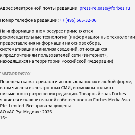
Адрес электронной почты редакции:
press-release@forbes.ru
Номер телефона редакции:
+7 (495) 565-32-06
На информационном ресурсе применяются
рекомендательные технологии (информационные технологии
предоставления информации на основе сбора,
систематизации и анализа сведений, относящихся
к предпочтениям пользователей сети «Интернет»,
находящихся на территории Российской Федерации)
СМИ2
SPARROW
INFOX
Перепечатка материалов и использование их в любой форме,
в том числе и в электронных СМИ, возможны только с
письменного разрешения редакции. Товарный знак Forbes
является исключительной собственностью Forbes Media Asia
Pte. Limited. Все права защищены.
AO «АС Рус Медиа»
·
2026
16+