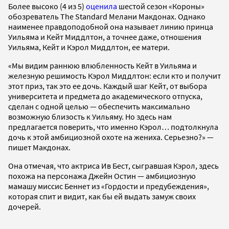
Более высоко (4 из 5)
оценила
шестой сезон «Короны»
обозреватель The Standard Мелани Макдонах. Однако
наименее правдоподобной она называет линию принца
Уильяма и Кейт Миддлтон, а точнее даже, отношения
Уильяма, Кейт и Кэрол Миддлтон, ее матери.
«Мы видим раннюю влюбленность Кейт в Уильяма и
железную решимость Кэрол Миддлтон: если кто и получит
этот приз, так это ее дочь. Каждый шаг Кейт, от выбора
университета и предмета до академического отпуска,
сделан с одной целью — обеспечить максимально
возможную близость к Уильяму. Но здесь нам
предлагается поверить, что именно Кэрол… подтолкнула
дочь к этой амбициозной охоте на жениха. Серьезно?» —
пишет Макдонах.
Она отмечая, что актриса Ив Бест, сыгравшая Кэрол, здесь
похожа на персонажа Джейн Остин — амбициозную
мамашу миссис Беннет из «Гордости и предубеждения»,
которая спит и видит, как бы ей выдать замуж своих
дочерей.