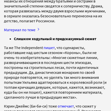
нюансы их отношений между братьями и сестрами в
значительной степени сводятся к соперничеству. Драма,
которая развязалась между двумя взрослыми мужчинами,
в сериале оказалась безосновательно перенесена на их
детство, полагает Россински.
Материал по теме
Слишком ходульный и предсказуемый сюжет
Та же The Independent
пишет
, что сценаристы,
работавшие над шестым сезоном «Короны», были не
очень-то изобретательны: «Многие сюжетные линии,
разворачивающиеся в последних шести эпизодах,
построены на строительных лесах, почти идентичных
предыдущим. Да, династическая монархия по своей
природе повторяется, но уделять так много внимания
попыткам Уильяма адаптироваться к королевской роли (и
толпам кричащих девушек, которые, кажется, возникают,
куда бы он ни пошел), кажется повторением материала,
сделанного лучше в предыдущих местах».
Кэрин Джеймс (Би-би-си) тоже
отмечает
, что сюжет у
сезона получился слишком предсказуемый. Разумеется,