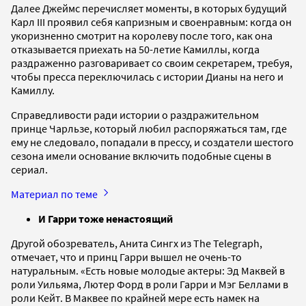
Далее Джеймс перечисляет моменты, в которых будущий
Карл III проявил себя капризным и своенравным: когда он
укоризненно смотрит на королеву после того, как она
отказывается приехать на 50-летие Камиллы, когда
раздраженно разговаривает со своим секретарем, требуя,
чтобы пресса переключилась с истории Дианы на него и
Камиллу.
Справедливости ради истории о раздражительном
принце Чарльзе, который любил распоряжаться там, где
ему не следовало, попадали в прессу, и создатели шестого
сезона имели основание включить подобные сцены в
сериал.
Материал по теме
И Гарри тоже ненастоящий
Другой обозреватель, Анита Сингх из The Telegraph,
отмечает, что и принц Гарри вышел не очень-то
натуральным. «Есть новые молодые актеры: Эд Маквей в
роли Уильяма, Лютер Форд в роли Гарри и Мэг Беллами в
роли Кейт. В Маквее по крайней мере есть намек на