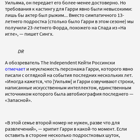
Уильяма, он передает его более-менее достоверно. Но
требования к кастингу для Гарри явно были невысокими:
лишь бы актер был рыжим... Вместо симпатичного 13-
летнего подростка (столько было Гарри в этом сезоне) мы
получили 23-летнего Форда, похожего на Спада из «На
игле», — пишет Сингх.
DR
А обозреватель The Independent Кейти Россински
отмечает
и неуклюжесть персонажа Гарри, которого явно
писали с оглядкой на события последних нескольких лет.
«Иногда кажется, что [Уильям] и Гарри озвучивают строки,
написанные искусственным интеллектом, единственным
источником которого была автобиография последнего —
«Запасной».
«В этой семье второй номер не нужен, разве что для
развлечений», — хрипит Гарри в какой-то момент. Если
оставить в стороне несколько подростковых шуток,