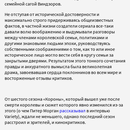
семейной сагой Виндзоров.
Не отступая от исторической достоверности и
максимально строго придерживаясь общеизвестных
фактов, в частной жизни создатели сериала все-таки
давали волю воображению и выдумывали разговоры
между членами королевской семьи, политиками и
другими знаковыми людьми эпохи, руководствуясь
собственными соображениями о том, как то или иное
историческое лицо могло вести себя в кругу семьи за
закрытыми дверями. Результатом этого тонкого сочетания
правды и аккуратного вымысла была великолепная
драма, завоевавшая сердца поклонников во всем мире и
восторженные отзывы критиков.
От шестого сезона «Короны», который вышел уже после
смерти королевы и сюжет которого явно изменился из-за
этого (о чем Питер Морган
рассказывал
в интервью
Variety), ждали не меньшего, однако последний сезон
расстроил и зрителей, и кинокритиков.