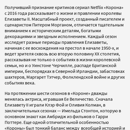
Получивший признание критиков сериал Netflix «Корона»
с 2016 года рассказывает о жизни и правлении королевы
Елизаветы II. Масштабный проект, созданный писателем и
сценаристом Питером Морганом, отличается тщательным
вниманием к историческим деталям, богатыми
декорациями и звездным исполнением. Каждый сезон
исследует разные периоды правления Елизаветы,
начиная с ее восхождения на престол в начале 1950-х, и
ведет зрителя сквозь всю вторую половину ХХ столетия,
рассказывая не только о событиях в жизни королевской
семьи, но и о Уинстоне Черчилле, распаде Британской
империи, беспорядках в Северной Ирландии, забастовках
шахтеров, Маргарет Тэтчер, Фолклендской войне и других
событиях века.
На протяжении шести сезонов в «Короне» дважды
менялась актриса, игравшая Ее Величество. Сначала
Елизавету II играли Клэр Фой и Оливия Колман, в
заключительных сезонах — Имельда Стонтон, которую в
основном знают как Амбридж из фильмов о Гарри
Поттере. Еще одной отличительной особенностью
«Короны» был тонкий баланс между всеобщей историей и