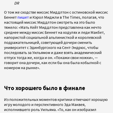
DR
О том же сходстве миссис Миддлтон с остиновской миссис
Беннет
пишет
и Кэрол Миджли в The Times, полагая, что
настоящей миссис Миддлтон смотреть на это было
тяжело: «Мать Кейт Миддлтон представлена как нечто
среднее между миссис Беннет на ходулях и леди Макбет,
напористой социальной альпинисткой и королевской
подражательницей, советующей дочери сменить
университет с Эдинбургского на Сент-Эндрюс, чтобы
последовать за Уильямом и даже взять академический
отпуск тогда же, когда и он. «Покажи свои ножки», —
говорит она дочери, как если бы она была кобылкой с
номером на рынке».
Что хорошего было в финале
Из положительных моментов критики отмечают хорошую
игру молодого и перспективного Эда Маквея,
исполнившего роль Уильяма. «То, как он изобразил