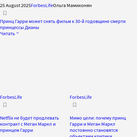
25 August 2025
ForbesLife
Ольга Мамиконян
Принц Гарри может снять фильм к 30-й годовщине смерти
принцессы Дианы
Читать
ForbesLife
ForbesLife
Netflix не будет продлевать
Мимо цели: почему принц
контракт с Меган Маркл и
Гарри и Меган Маркл
принцем Гарри
постоянно становятся
объектами критики