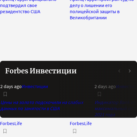
подтвердил свое
делу о лишении его
резидентство США
полицейской защиты в
Великобритании
Forbes Инвестиции
2 days ago
Инвестиции
2 days ago
Инвестиц
Цены на золото подскочили на слабых
Индикатор Bank of 
данных по занятости в США
максимальный опти
2021 года
ForbesLife
ForbesLife