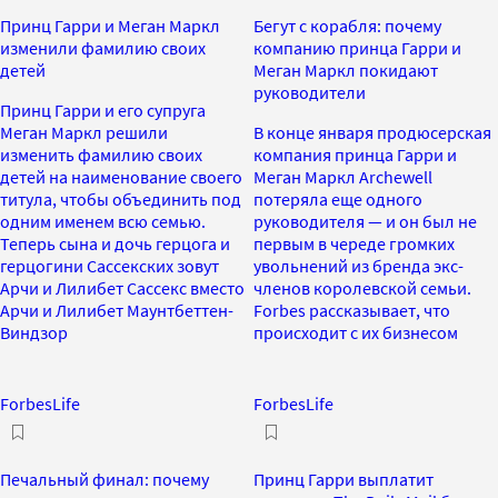
Принц Гарри и Меган Маркл
Бегут с корабля: почему
изменили фамилию своих
компанию принца Гарри и
детей
Меган Маркл покидают
руководители
Принц Гарри и его супруга
Меган Маркл решили
В конце января продюсерская
изменить фамилию своих
компания принца Гарри и
детей на наименование своего
Меган Маркл Archewell
титула, чтобы объединить под
потеряла еще одного
одним именем всю семью.
руководителя — и он был не
Теперь сына и дочь герцога и
первым в череде громких
герцогини Сассекских зовут
увольнений из бренда экс-
Арчи и Лилибет Сассекс вместо
членов королевской семьи.
Арчи и Лилибет Маунтбеттен-
Forbes рассказывает, что
Виндзор
происходит с их бизнесом
ForbesLife
ForbesLife
Печальный финал: почему
Принц Гарри выплатит