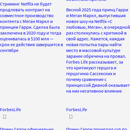
Стриминг Netflix не будет
продлевать контракт на
Весной 2025 года принц Гарри
совместное производство
и Меган Маркл, выпустившая
контента с Меган Маркл и
новое шоу на Netflix «С
принцем Гарри. Сделка была
любовью, Меган», в очередной
заключена в 2020 году и тогда
раз столкнулись с критикой в
оценивалась в $100 млн —
свой адрес. Кажется, каждая
срок ее действия завершится в
новая попытка пары найти
сентябре
место в массовой культуре
заранее обречена на провал.
Forbes Life рассказывает, за
что критикуют герцога и
герцогиню Сассекских и
почему сравнение с
принцессой Дианой оказывает
на них негативное влияние
ForbesLife
ForbesLife
Принц Гарри официально
Принц Гарри проиграл суд по