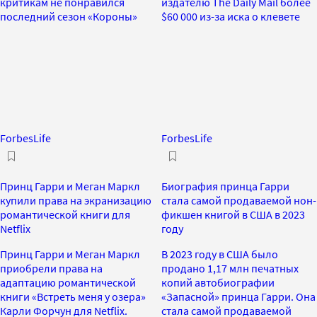
критикам не понравился
издателю The Daily Mail более
последний сезон «Короны»
$60 000 из-за иска о клевете
ForbesLife
ForbesLife
Принц Гарри и Меган Маркл
Биография принца Гарри
купили права на экранизацию
стала самой продаваемой нон-
романтической книги для
фикшен книгой в США в 2023
Netflix
году
Принц Гарри и Меган Маркл
В 2023 году в США было
приобрели права на
продано 1,17 млн печатных
адаптацию романтической
копий автобиографии
книги «Встреть меня у озера»
«Запасной» принца Гарри. Она
Карли Форчун для Netflix.
стала самой продаваемой