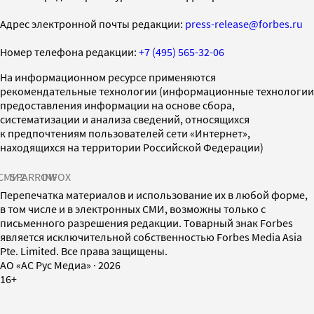
Адрес электронной почты редакции:
press-release@forbes.ru
Номер телефона редакции:
+7 (495) 565-32-06
На информационном ресурсе применяются
рекомендательные технологии (информационные технологии
предоставления информации на основе сбора,
систематизации и анализа сведений, относящихся
к предпочтениям пользователей сети «Интернет»,
находящихся на территории Российской Федерации)
СМИ2
SPARROW
INFOX
Перепечатка материалов и использование их в любой форме,
в том числе и в электронных СМИ, возможны только с
письменного разрешения редакции. Товарный знак Forbes
является исключительной собственностью Forbes Media Asia
Pte. Limited. Все права защищены.
AO «АС Рус Медиа»
·
2026
16+