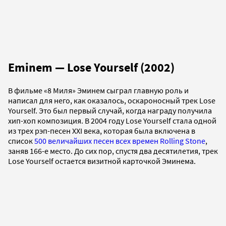
Eminem — Lose Yourself (2002)
В фильме «8 Миля» Эминем сыграл главную роль и
написал для него, как оказалось, оскароносный трек Lose
Yourself. Это был первый случай, когда награду получила
хип-хоп композиция. В 2004 году Lose Yourself стала одной
из трех рэп-песен XXI века, которая была включена в
список
500 величайших песен всех времен
Rolling Stone
,
заняв 166-е место. До сих пор, спустя два десятилетия, трек
Lose Yourself остается визитной карточкой Эминема.