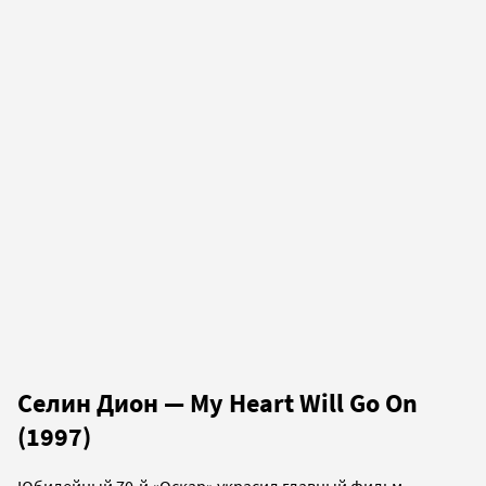
Селин Дион — My Heart Will Go On
(1997)
Юбилейный 70-й «Оскар» украсил главный фильм