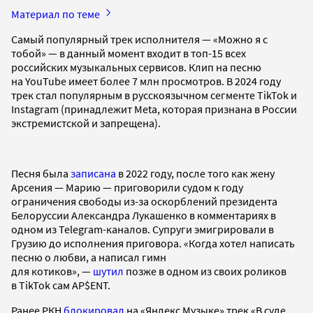
Материал по теме
Самый популярный трек исполнителя — «Можно я с
тобой» — в данный момент входит в топ-15 всех
российских музыкальных сервисов. Клип на песню
на YouTube имеет более 7 млн просмотров. В 2024 году
трек стал популярным в русскоязычном сегменте TikTok и
Instagram (принадлежит Meta, которая признана в России
экстремистской и запрещена).
Песня была
записана
в 2022 году, после того как жену
Арсения — Марию — приговорили судом к году
ограничения свободы из-за оскорблений президента
Белоруссии Александра Лукашенко в комментариях в
одном из Telegram-каналов. Супруги эмигрировали в
Грузию до исполнения приговора. «Когда хотел написать
песню о любви, а написал гимн
для котиков», —
шутил
позже в одном из своих роликов
в TikTok сам AP$ENT.
Ранее РКН
блокировал
на «Яндекс Музыке» трек «В суде