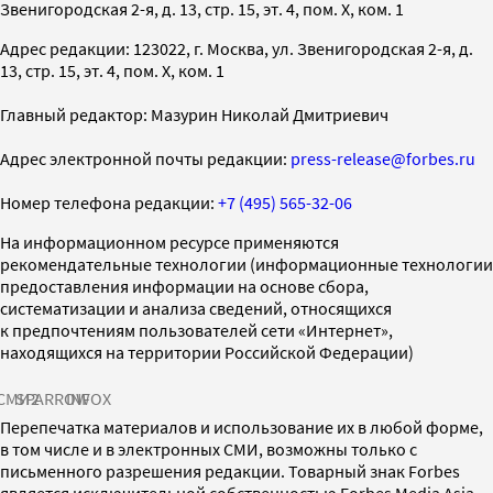
Звенигородская 2-я, д. 13, стр. 15, эт. 4, пом. X, ком. 1
Адрес редакции: 123022, г. Москва, ул. Звенигородская 2-я, д.
13, стр. 15, эт. 4, пом. X, ком. 1
Главный редактор: Мазурин Николай Дмитриевич
Адрес электронной почты редакции:
press-release@forbes.ru
Номер телефона редакции:
+7 (495) 565-32-06
На информационном ресурсе применяются
рекомендательные технологии (информационные технологии
предоставления информации на основе сбора,
систематизации и анализа сведений, относящихся
к предпочтениям пользователей сети «Интернет»,
находящихся на территории Российской Федерации)
СМИ2
SPARROW
INFOX
Перепечатка материалов и использование их в любой форме,
в том числе и в электронных СМИ, возможны только с
письменного разрешения редакции. Товарный знак Forbes
является исключительной собственностью Forbes Media Asia