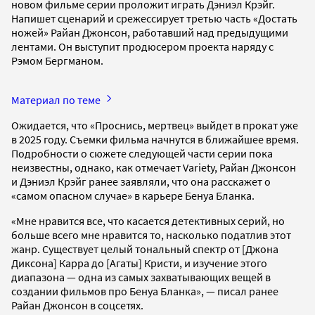
новом фильме серии проложит играть Дэниэл Крэйг.
Напишет сценарий и срежессирует третью часть «Достать
ножей» Райан Джонсон, работавший над предыдущими
лентами. Он выступит продюсером проекта наряду с
Рэмом Бергманом.
Материал по теме
Ожидается, что «Проснись, мертвец» выйдет в прокат уже
в 2025 году. Съемки фильма начнутся в ближайшее время.
Подробности о сюжете следующей части серии пока
неизвестны, однако, как отмечает Variety, Райан Джонсон
и Дэниэл Крэйг ранее заявляли, что она расскажет о
«самом опасном случае» в карьере Бенуа Бланка.
«Мне нравится все, что касается детективных серий, но
больше всего мне нравится то, насколько податлив этот
жанр. Существует целый тональный спектр от [Джона
Диксона] Карра до [Агаты] Кристи, и изучение этого
диапазона — одна из самых захватывающих вещей в
создании фильмов про Бенуа Бланка», — писал ранее
Райан Джонсон в соцсетях.