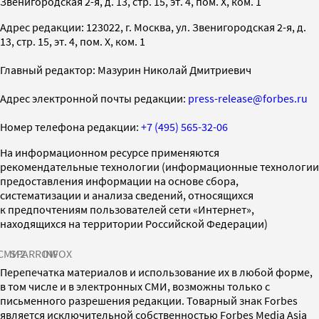
Звенигородская 2-я, д. 13, стр. 15, эт. 4, пом. X, ком. 1
Адрес редакции: 123022, г. Москва, ул. Звенигородская 2-я, д.
13, стр. 15, эт. 4, пом. X, ком. 1
Главный редактор: Мазурин Николай Дмитриевич
Адрес электронной почты редакции:
press-release@forbes.ru
Номер телефона редакции:
+7 (495) 565-32-06
На информационном ресурсе применяются
рекомендательные технологии (информационные технологии
предоставления информации на основе сбора,
систематизации и анализа сведений, относящихся
к предпочтениям пользователей сети «Интернет»,
находящихся на территории Российской Федерации)
СМИ2
SPARROW
INFOX
Перепечатка материалов и использование их в любой форме,
в том числе и в электронных СМИ, возможны только с
письменного разрешения редакции. Товарный знак Forbes
является исключительной собственностью Forbes Media Asia