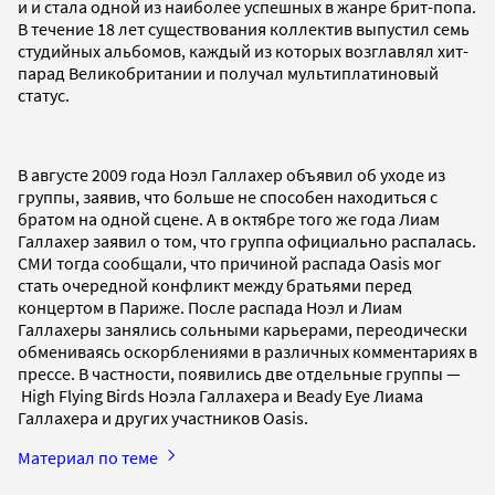
и и стала одной из наиболее успешных в жанре брит-попа.
В течение 18 лет существования коллектив выпустил семь
студийных альбомов, каждый из которых возглавлял хит-
парад Великобритании и получал мультиплатиновый
статус.
В августе 2009 года Ноэл Галлахер объявил об уходе из
группы, заявив, что больше не способен находиться с
братом на одной сцене. А в октябре того же года Лиам
Галлахер заявил о том, что группа официально распалась.
СМИ тогда сообщали, что причиной распада Oasis мог
стать очередной конфликт между братьями перед
концертом в Париже. После распада Ноэл и Лиам
Галлахеры занялись сольными карьерами, переодически
обмениваясь оскорблениями в различных комментариях в
прессе. В частности, появились две отдельные группы —
High Flying Birds Ноэла Галлахера и Beady Eye Лиама
Галлахера и других участников Oasis.
Материал по теме