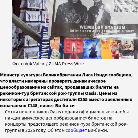
Фото Vuk Valcic / ZUMA Press Wire
Министр культуры Великобритании Лиcа Нэнди сообщила,
что власти намерены проверить динамическое
ценообразование на сайтах, продававших билеты на
реюнион-тур британской рок-группы Oasis. Цены на
некоторых агрегаторах достигали £355 вместо заявленных
изначально £148, пишет Би-би-си
Сотни поклонников Oasis подали официальные жалобы
на «динамическое ценообразование» билетов на
концерты предстоящего реюнион-тура британской рок-
группы в 2025 году. Об этом
сообщает
Би-би-си.