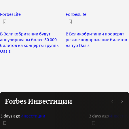
ForbesLife
ForbesLife
В Великобритании будут
В Великобритании проверят
аннулированы более 50 000
резкое подорожание билетов
билетов на концерты группы
на тур Oasis
Oasis
Forbes Инвестиции
3 days ago
Инвестиции
3 days ago
Инвестиц