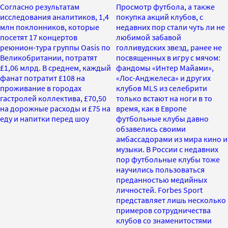
Согласно результатам
Просмотр футбола, а также
исследования аналитиков, 1,4
покупка акций клубов, с
млн поклонников, которые
недавних пор стали чуть ли не
посетят 17 концертов
любимой забавой
реюнион-тура группы Oasis по
голливудских звезд, ранее не
Великобритании, потратят
посвященных в игру с мячом:
£1,06 млрд. В среднем, каждый
фандомы «Интер Майами»,
фанат потратит £108 на
«Лос-Анджелеса» и других
проживание в городах
клубов MLS из селебрити
гастролей коллектива, £70,50
только встают на ноги в то
на дорожные расходы и £75 на
время, как в Европе
еду и напитки перед шоу
футбольные клубы давно
обзавелись своими
амбассадорами из мира кино и
музыки. В России с недавних
пор футбольные клубы тоже
научились пользоваться
преданностью медийных
личностей. Forbes Sport
представляет лишь несколько
примеров сотрудничества
клубов со знаменитостями