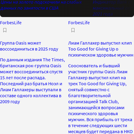
Цены на золото подскочили на слабых
Индикатор Bank of 
данных по занятости в США
максимальный опти
2021 года
ForbesLife
ForbesLife
Группа Oasis может
Лиам Галлахер выпустил клип
воссоединиться в 2025 году
Too Good for Giving Up о
психическом здоровье мужчин
По данным издания The Times,
британская рок-группа Oasis
Сооснователь и бывший
может воссоединиться спустя
участник группы Oasis Лиам
15 лет после распада.
Галлахер выпустил клип на
Последний раз братья Ноэл и
трек Too Good for Giving Up,
Лиам Галлахеры выступали в
снятый совместно с
составе одного коллектива в
благотворительной
2009 году
организацией Talk Club,
занимающейся вопросами
психического здоровья
мужчин. Вся прибыль от трека
в течение следующих шести
месяцев будет передана в НКО