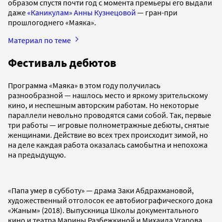
образом спустя почти год с момента премьеры его выдали
даже
«Каникулам» Анны Кузнецовой
— гран-при
прошлогоднего «Маяка».
Материал по теме
Фестиваль дебютов
Программа «Маяка» в этом году получилась
разнообразной — нашлось место и яркому зрительскому
кино, и неспешным авторским работам. Но некоторые
параллели невольно проводятся сами собой. Так, первые
три работы — игровые полнометражные дебюты, снятые
женщинами. Действие во всех трех происходит зимой, но
на деле каждая работа оказалась самобытна и непохожа
на предыдущую.
«Папа умер в субботу» — драма Заки Абдрахмановой,
художественный отголосок ее автобиографического дока
«Жаным» (2018). Выпускница Школы документального
кино и театра Марины Разбежкиной и Михаила Угарова,