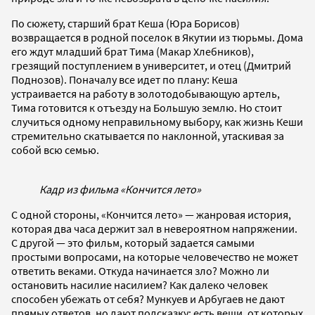
По сюжету, старший брат Кеша (Юра Борисов)
возвращается в родной поселок в Якутии из тюрьмы. Дома
его ждут младший брат Тима (Макар Хлебников),
грезящий поступлением в университет, и отец (Дмитрий
Поднозов). Поначалу все идет по плану: Кеша
устраивается на работу в золотодобывающую артель,
Тима готовится к отъезду на Большую землю. Но стоит
случиться одному неправильному выбору, как жизнь Кеши
стремительно скатывается по наклонной, утаскивая за
собой всю семью.
Кадр из фильма «Кончится лето»
С одной стороны, «Кончится лето» — жанровая история,
которая два часа держит зал в невероятном напряжении.
С другой — это фильм, который задается самыми
простыми вопросами, на которые человечество не может
ответить веками. Откуда начинается зло? Можно ли
остановить насилие насилием? Как далеко человек
способен убежать от себя? Мункуев и Арбугаев не дают
прямых ответов, но дают подсказку: есть вещи, от которых