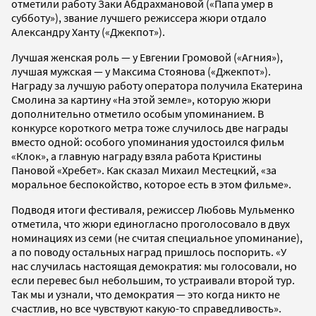
отметили работу Заки Абдрахмановой («Папа умер в
субботу»), звание лучшего режиссера жюри отдало
Александру Ханту («Джекпот»).
Лучшая женская роль — у Евгении Громовой («Агния»),
лучшая мужская — у Максима Стоянова («Джекпот»).
Награду за лучшую работу оператора получила Екатерина
Смолина за картину «На этой земле», которую жюри
дополнительно отметило особым упоминанием. В
конкурсе короткого метра тоже случилось две награды
вместо одной: особого упоминания удостоился фильм
«Клок», а главную награду взяла работа Кристины
Пановой «Хребет». Как сказал Михаил Местецкий, «за
моральное беспокойство, которое есть в этом фильме».
Подводя итоги фестиваля, режиссер Любовь Мульменко
отметила, что жюри единогласно проголосовало в двух
номинациях из семи (не считая специальное упоминание),
а по поводу остальных наград пришлось поспорить. «У
нас случилась настоящая демократия: мы голосовали, но
если перевес был небольшим, то устраивали второй тур.
Так мы и узнали, что демократия — это когда никто не
счастлив, но все чувствуют какую-то справедливость».