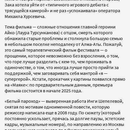
Зака хотела уйти от «типичного игрового дебюта с
трясущейся камерой» и не раз «успокаивала» оператора
Михаила Хурсевича.
Тема фильма — сложные отношения главной героини
Айко (Лаура Турсунканова) с отцом, смерть которого
обнажила старые проблемы и столкнула большую семью
в небольшом поселке неподалеку от Алма-Аты. Пожалуй,
это самый терапевтический фильм фестиваля — о
прощении, которое невозможно без взросления, о том,
что горе лучше разделить с кем-то, чем проживать в
одиночестве, о том, что иногда лучше просто прийти за
поддержкой, чем заговаривать себя мантрой «я —
супергерой». Кстати, прокатчик у картины появился прямо
на «Маяке»: по предварительным данным, премьера
фильма состоится в начале 2025 года.
«Белый пароход» — выверенная работа Инги Шепелевой,
снятая по мотивам одноименной повести, которую
режиссер написала еще в 2008 году. По сюжету (который
постоянно ускользает, прячась за долгие паузы, эстетские
кадры, музыкальные номера), по направлению из Москвы
в музыкальную школу где-то в Якутии приезжает новый