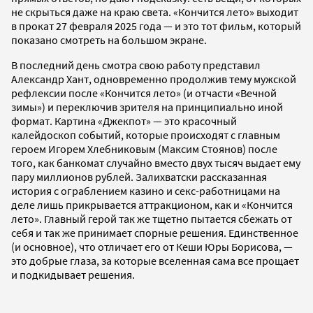
не скрыться даже на краю света. «Кончится лето» выходит
в прокат 27 февраля 2025 года — и это тот фильм, который
показано смотреть на большом экране.
В последний день смотра свою работу представил
Александр Хант, одновременно продолжив тему мужской
рефлексии после «Кончится лето» (и отчасти «Вечной
зимы») и переключив зрителя на принципиально иной
формат. Картина «Джекпот» — это красочный
калейдоскоп событий, которые происходят с главным
героем Игорем Хлебниковым (Максим Стоянов) после
того, как банкомат случайно вместо двух тысяч выдает ему
пару миллионов рублей. Залихватски рассказанная
история с ограблением казино и секс-работницами на
деле лишь прикрывается аттракционом, как и «Кончится
лето». Главный герой так же тщетно пытается сбежать от
себя и так же принимает спорные решения. Единственное
(и основное), что отличает его от Кеши Юры Борисова, —
это добрые глаза, за которые вселенная сама все прощает
и подкидывает решения.