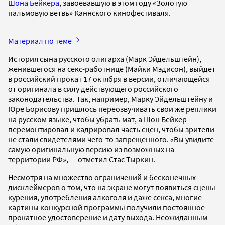
Шона Бейкера
, завоевавшую в этом году «Золотую
пальмовую ветвь» Каннского кинофестиваля.
Материал по теме
История сына русского олигарха (Марк Эйдельштейн),
женившегося на секс-работнице (Майки Мэдисон), выйдет
в российский прокат 17 октября в версии, отличающейся
от оригинала в силу действующего российского
законодательства. Так, например, Марку Эйдельштейну и
Юре Борисову пришлось переозвучивать свои же реплики
на русском языке, чтобы убрать мат, а Шон Бейкер
перемонтировал и кадрировал часть сцен, чтобы зрители
не стали свидетелями чего-то запрещенного. «Вы увидите
самую оригинальную версию из возможных на
территории РФ», — отметил Стас Тыркин.
Несмотря на множество ограничений и бесконечных
дисклеймеров о том, что на экране могут появиться сцены
курения, употребления алкоголя и даже секса, многие
картины конкурсной программы получили постоянное
прокатное удостоверение и дату выхода. Неожиданным