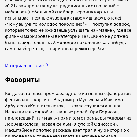
«6.21» за «пропаганду нетрадиционных отношений с
мебелью» (небольшой спойлер: героиня картины
испытывает нежные чувства к старому шкафу в отеле).
«Чему вы учите молодое поколение?» — поступил вопрос,
который точно не ожидаешь услышать на «Маяке», где все
фильмы маркированы в категории 18+. «Кино не должно
быть назидательным. А молодое поколение как-нибудь
само разберется», — парировал режиссер Рамз.
Материал по теме
Фавориты
Когда состоялась премьера одного из главных фаворитов
фестиваля — картины Владимира Мункуева и Максима
Арбугаева «Кончится лето», — в зале случился аншлаг.
Исполнитель одной из главных ролей Юра Борисов,
прилетевший на «Маяк» прямиком с премьеры «Аноры» из
Лос-Анджелеса, назвал фильм «якутской Одиссеей».
Масштабное полотно рассказывает трагичную историю о
природе зла и точке невозврата в цепочке насилия.