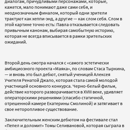
диалогам, причудливыми персонажами, которые,
кажется, мало понимают даже сами себя, и
неоднозначным финалом, который одни зрители
трактуют как хеппи-энд, а другие — как слом себя. Слом в
этой картине точно есть: Павла отказывается следовать
привычным канонам, выбирая самобытную историю,
которая не всегда вписывается в рамки зрительских
ожиданий.
Второй день смотра начался с «самого эстетически
амбициозного проекта «Маяка», по словам Стаса Тыркина,
— и вновь это был дебют, снятый ученицей Алексея
Учителя Ренатой Джало, которая стала самой молодой
участницей основного конкурса. Черно-белый фильм,
действие которого разворачивается в XVIII веке, удивляет
операторскими решениями (спасибо статичной,
отрешенной камере Екатерины Смолиной) и затягивает в
свое неторопливое существование.
Заключительным женским дебютом на фестивале стал
«Пепел и доломит» Томы Селивановой, которая сыграла в