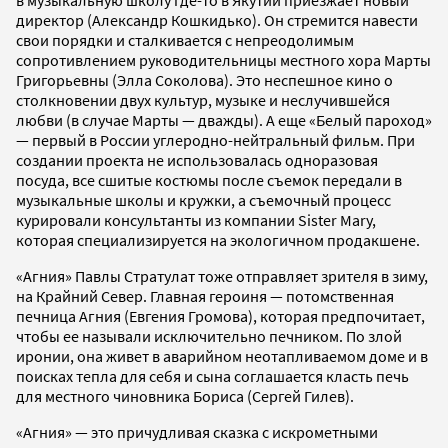
директор (Александр Кошкидько). Он стремится навести
свои порядки и сталкивается с непреодолимым
сопротивлением руководительницы местного хора Марты
Григорьевны (Элла Соколова). Это неспешное кино о
столкновении двух культур, музыке и неслучившейся
любви (в случае Марты — дважды). А еще «Белый пароход»
— первый в России углеродно-нейтральный фильм. При
создании проекта не использовалась одноразовая
посуда, все сшитые костюмы после съемок передали в
музыкальные школы и кружки, а съемочный процесс
курировали консультанты из компании Sister Mary,
которая специализируется на экологичном продакшене.
«Агния» Павлы Стратулат тоже отправляет зрителя в зиму,
на Крайний Север. Главная героиня — потомственная
печница Агния (Евгения Громова), которая предпочитает,
чтобы ее называли исключительно печником. По злой
иронии, она живет в аварийном неотапливаемом доме и в
поисках тепла для себя и сына соглашается класть печь
для местного чиновника Бориса (Сергей Гилев).
«Агния» — это причудливая сказка с искрометными