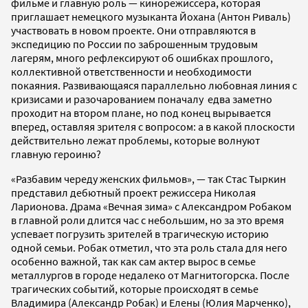
фильме и главную роль — кинорежиссера, которая
приглашает немецкого музыканта Йохана (Антон Риваль)
участвовать в новом проекте. Они отправляются в
экспедицию по России по заброшенным трудовым
лагерям, много рефлексируют об ошибках прошлого,
коллективной ответственности и необходимости
покаяния. Развивающаяся параллельно любовная линия с
кризисами и разочарованием поначалу едва заметно
проходит на втором плане, но под конец вырывается
вперед, оставляя зрителя с вопросом: а в какой плоскости
действительно лежат проблемы, которые волнуют
главную героиню?
«Разбавим череду женских фильмов», — так Стас Тыркин
представил дебютный проект режиссера Николая
Ларионова. Драма «Вечная зима» с Александром Робаком
в главной роли длится час с небольшим, но за это время
успевает погрузить зрителей в трагическую историю
одной семьи. Робак отметил, что эта роль стала для него
особенно важной, так как сам актер вырос в семье
металлургов в городе недалеко от Магнитогорска. После
трагических событий, которые происходят в семье
Владимира (Александр Робак) и Елены (Юлия Марченко),