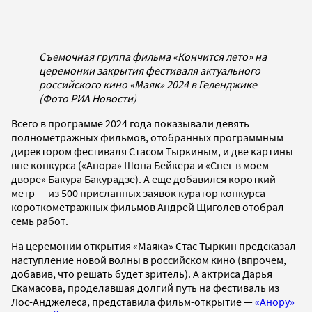
Съемочная группа фильма «Кончится лето» на
церемонии закрытия фестиваля актуального
российского кино «Маяк» 2024 в Геленджике
(Фото РИА Новости)
Всего в программе 2024 года показывали девять
полнометражных фильмов, отобранных программным
директором фестиваля Стасом Тыркиным, и две картины
вне конкурса («Анора» Шона Бейкера и «Снег в моем
дворе» Бакура Бакурадзе). А еще добавился короткий
метр — из 500 присланных заявок куратор конкурса
короткометражных фильмов Андрей Щиголев отобрал
семь работ.
На церемонии открытия «Маяка» Стас Тыркин предсказал
наступление новой волны в российском кино (впрочем,
добавив, что решать будет зритель). А актриса Дарья
Екамасова, проделавшая долгий путь на фестиваль из
Лос-Анджелеса, представила фильм-открытие —
«Анору»