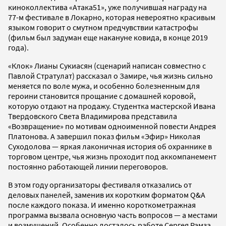
киноколлектива «Атака51», уже получившая награду на
77-м фестивале в Локарно, которая невероятно красивым
языком говорит о смутном предчувствии катастрофы
(фильм был задуман еще накануне ковида, в конце 2019
года).
«Клок» Лианы Сукиасян (сценарий написан совместно с
Павлой Стратулат) рассказал о Замире, чья жизнь сильно
меняется по воле мужа, и особенно болезненным для
героини становится прощание с домашней коровой,
которую отдают на продажу. Студентка мастерской Ивана
Твердовского Света Владимирова представила
«Возвращение» по мотивам одноименной повести Андрея
Платонова. А завершил показ фильм «Эфир» Николая
Суходолова — яркая лаконичная история об охраннике в
торговом центре, чья жизнь проходит под аккомпанемент
постоянно работающей линии переговоров.
В этом году организаторы фестиваля отказались от
деловых панелей, заменив их коротким форматом Q&A
после каждого показа. И именно короткометражная
программа вызвала основную часть вопросов — а местами
и возмущений. Особенно досталось работе Сергея Рамза