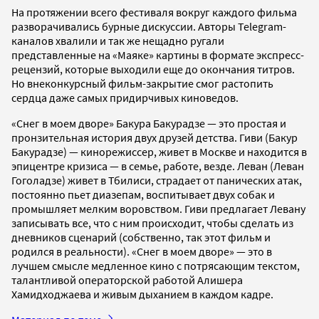
На протяжении всего фестиваля вокруг каждого фильма
разворачивались бурные дискуссии. Авторы Telegram-
каналов хвалили и так же нещадно ругали
представленные на «Маяке» картины в формате экспресс-
рецензий, которые выходили еще до окончания титров.
Но внеконкурсный фильм-закрытие смог растопить
сердца даже самых придирчивых киноведов.
«Снег в моем дворе» Бакура Бакурадзе — это простая и
пронзительная история двух друзей детства. Гиви (Бакур
Бакурадзе) — кинорежиссер, живет в Москве и находится в
эпицентре кризиса — в семье, работе, везде. Леван (Леван
Гоголадзе) живет в Тбилиси, страдает от панических атак,
постоянно пьет диазепам, воспитывает двух собак и
промышляет мелким воровством. Гиви предлагает Левану
записывать все, что с ним происходит, чтобы сделать из
дневников сценарий (собственно, так этот фильм и
родился в реальности). «Снег в моем дворе» — это в
лучшем смысле медленное кино с потрясающим текстом,
талантливой операторской работой Алишера
Хамидходжаева и живым дыханием в каждом кадре.