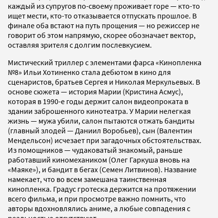
каждый из супругов по-своему проживает горе — кто-то
ищет мести, кто-то отказывается отпускать прошлое. В
финале оба встают на путь прощения — но режиссер не
говорит об этом напрямую, скорее обозначает вектор,
оставляя зрителя с долгим послевкусием.
Мистический триллер с элементами фарса «Кинопленка
№8» Ильи Хотиненко стала дебютом в кино для
сценаристов, братьев Сергея и Николая Меркульевых. В
основе сюжета — история Марии (Кристина Асмус),
которая в 1990-е годы держит салон видеопроката в
здании заброшенного кинотеатра. У Марии нелегкая
жизнь — мужа убили, салон пытаются отжать бандиты
(главный злодей — Даниил Воробьев), сын (Валентин
Мендельсон) исчезает при загадочных обстоятельствах.
Из помощников — чудаковатый знакомый, раньше
работавший киномехаником (Олег Гаркуша вновь на
«Маяке»), и бандит в бегах (Семен Литвинов). Название
намекает, что во всем замешана таинственная
кинопленка. Градус гротеска держится на протяжении
всего фильма, и при просмотре важно помнить, что
авторы вдохновлялись аниме, а любые совпадения с
реальностью отсутствуют.